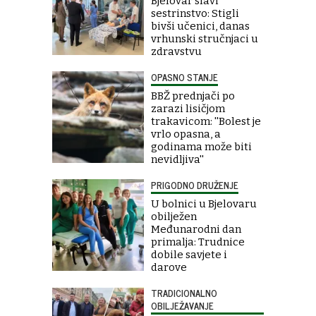
Bjelovar slavi
sestrinstvo: Stigli
bivši učenici, danas
vrhunski stručnjaci u
zdravstvu
OPASNO STANJE
BBŽ prednjači po
zarazi lisičjom
trakavicom: ''Bolest je
vrlo opasna, a
godinama može biti
nevidljiva''
PRIGODNO DRUŽENJE
U bolnici u Bjelovaru
obilježen
Međunarodni dan
primalja: Trudnice
dobile savjete i
darove
TRADICIONALNO
OBILJEŽAVANJE