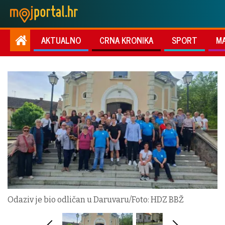
AKTUALNO
CRNA KRONIKA
SPORT
M
Odaziv je bio odličan u Daruvaru/Foto: HDZ BBŽ