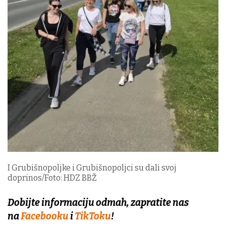
I Grubišnopoljke i Grubišnopoljci su dali svoj
doprinos/Foto: HDZ BBŽ
Dobijte informaciju odmah, zapratite nas
na
Facebooku
i
TikToku
!