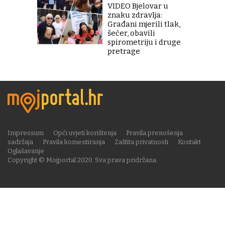
VIDEO Bjelovar u
znaku zdravlja:
Građani mjerili tlak,
šećer, obavili
spirometriju i druge
pretrage
Impressum
Opći uvjeti korištenja
Pravila prenošenja
sadržaja
Pravila komentiranja
Zaštita privatnosti
Kontakt
Oglašavanje
Copyright © Mojportal 2020. Sva prava pridržana.