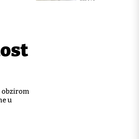
nost
S obzirom
ne u