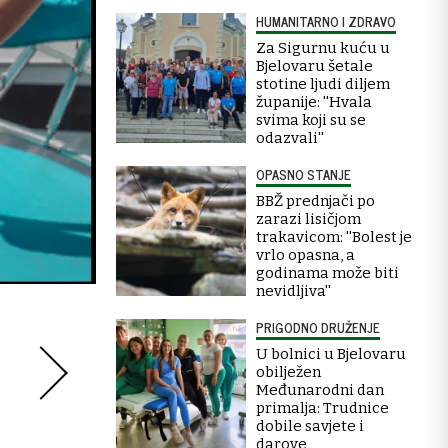
HUMANITARNO I ZDRAVO
Za Sigurnu kuću u
Bjelovaru šetale
stotine ljudi diljem
županije: ''Hvala
svima koji su se
odazvali''
OPASNO STANJE
BBŽ prednjači po
zarazi lisičjom
trakavicom: ''Bolest je
vrlo opasna, a
godinama može biti
nevidljiva''
PRIGODNO DRUŽENJE
U bolnici u Bjelovaru
obilježen
Međunarodni dan
primalja: Trudnice
dobile savjete i
darove