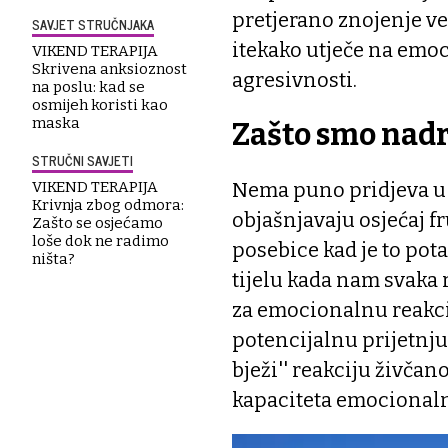
pretjerano znojenje v
SAVJET STRUČNJAKA
itekako utječe na emoc
VIKEND TERAPIJA
Skrivena anksioznost
agresivnosti.
na poslu: kad se
osmijeh koristi kao
maska
Zašto smo nadr
STRUČNI SAVJETI
Nema puno pridjeva u 
VIKEND TERAPIJA
Krivnja zbog odmora:
objašnjavaju osjećaj fr
Zašto se osjećamo
loše dok ne radimo
posebice kad je to pot
ništa?
tijelu kada nam svaka r
za emocionalnu reakcij
potencijalnu prijetnju 
bježi'' reakciju živča
kapaciteta emocionaln