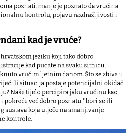
eoma poznati, manje je poznato da vrućina
ionalnu kontrolu, pojavu razdražljivosti i
ndani kad je vruće?
hrvatskom jeziku koji tako dobro
ustracije kad pucate na svaku sitnicu,
aknuto vrućim ljetnim danom. Što se zbiva u
iječ ili situacija postaje potencijalni okidač
u? Naše tijelo percipira jaku vrućinu kao
i pokreće već dobro poznatu ''bori se ili
nog sustava koja utječe na smanjivanje
e kontrole.