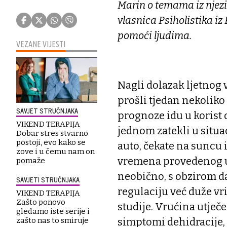
Marin o temama iz njezi
vlasnica Psiholistika iz 
pomoći ljudima.
VEZANE VIJESTI
Nagli dolazak ljetnog 
prošli tjedan nekolik
SAVJET STRUČNJAKA
prognoze idu u korist 
VIKEND TERAPIJA
jednom zatekli u situac
Dobar stres stvarno
postoji, evo kako se
auto, čekate na suncu 
zove i u čemu nam on
vremena provedenog u
pomaže
neobično, s obzirom d
SAVJETI STRUČNJAKA
regulaciju već duže vr
VIKEND TERAPIJA
Zašto ponovo
studije. Vrućina utječ
gledamo iste serije i
zašto nas to smiruje
simptomi dehidracije, 