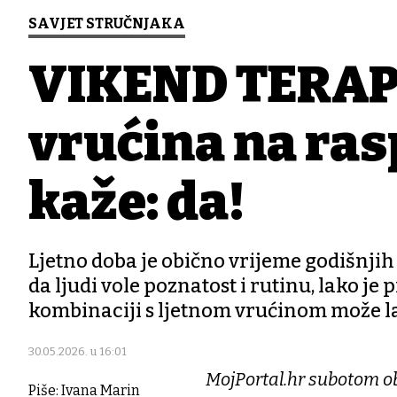
SAVJET STRUČNJAKA
VIKEND TERAPIJ
vrućina na ra
kaže: da!
Ljetno doba je obično vrijeme godišnji
da ljudi vole poznatost i rutinu, lako je
kombinaciji s ljetnom vrućinom može lak
30.05.2026. u 16:01
MojPortal.hr subotom ob
Piše: Ivana Marin