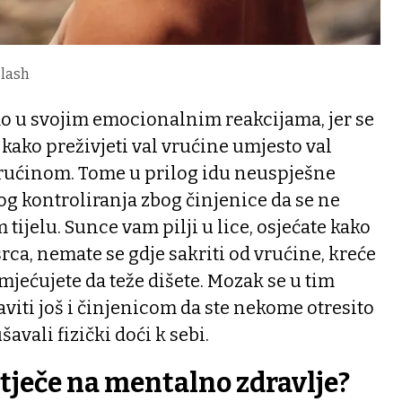
plash
mo u svojim emocionalnim reakcijama, jer se
kako preživjeti val vrućine umjesto val
rućinom. Tome u prilog idu neuspješne
g kontroliranja zbog činjenice da se ne
ijelu. Sunce vam pilji u lice, osjećate kako
rca, nemate se gdje sakriti od vrućine, kreće
mjećujete da teže dišete. Mozak se u tim
viti još i činjenicom da ste nekome otresito
avali fizički doći k sebi.
tječe na mentalno zdravlje?