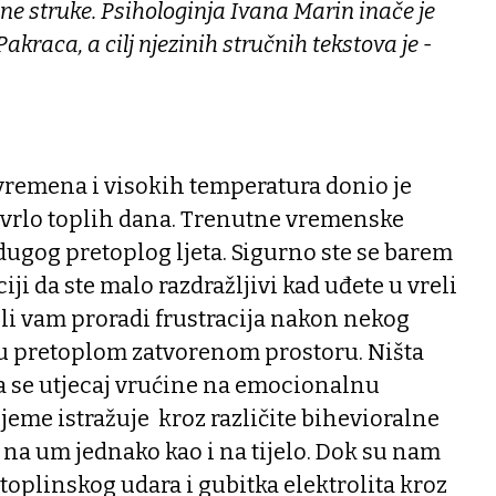
ne struke. Psihologinja Ivana Marin inače je
Pakraca, a cilj njezinih stručnih tekstova je -
vremena i visokih temperatura donio je
o vrlo toplih dana. Trenutne vremenske
dugog pretoplog ljeta. Sigurno ste se barem
iji da ste malo razdražljivi kad uđete u vreli
ili vam proradi frustracija nakon nekog
 pretoplom zatvorenom prostoru. Ništa
a se utjecaj vrućine na emocionalnu
ijeme istražuje kroz različite bihevioralne
e na um jednako kao i na tijelo. Dok su nam
toplinskog udara i gubitka elektrolita kroz