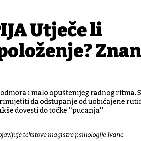
A Utječe li
spoloženje? Zna
h odmora i malo opuštenijeg radnog ritma. 
 primijetiti da odstupanje od uobičajene ruti
še dovesti do točke ''pucanja''
javljuje tekstove magistre psihologije Ivane