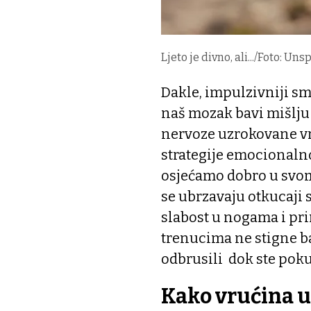
Ljeto je divno, ali.../Foto: Uns
Dakle, impulzivniji s
naš mozak bavi mišlju 
nervoze uzrokovane v
strategije emocionalno
osjećamo dobro u svom t
se ubrzavaju otkucaji s
slabost u nogama i pri
trenucima ne stigne ba
odbrusili dok ste pokuš
Kako vrućina u