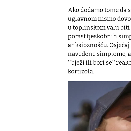
Ako dodamo tome da se 
uglavnom nismo dovoljn
u toplinskom valu biti 
porast tjeskobnih simp
anksioznošću. Osjećaj 
navedene simptome, a 
''bježi ili bori se'' r
kortizola.