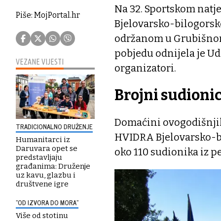
Na 32. Sportskom natj
Piše: MojPortal.hr
Bjelovarsko-bilogorske
održanom u Grubišnom
pobjedu odnijela je Ud
VEZANE VIJESTI
organizatori.
Brojni sudionic
Domaćini ovogodišnjih
TRADICIONALNO DRUŽENJE
HVIDRA Bjelovarsko-bi
Humanitarci iz
Daruvara opet se
oko 110 sudionika iz p
predstavljaju
građanima: Druženje
uz kavu, glazbu i
društvene igre
"OD IZVORA DO MORA"
Više od stotinu