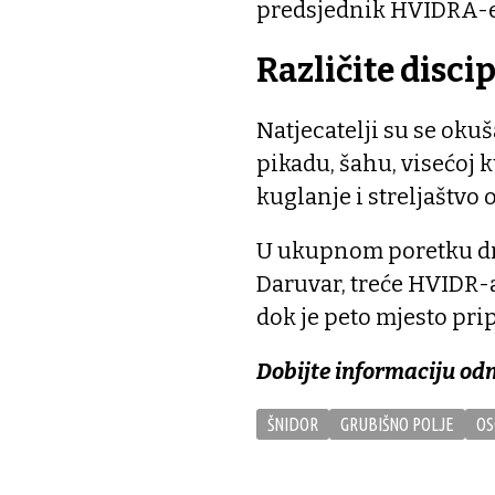
predsjednik HVIDRA-e
Različite disci
Natjecatelji su se oku
pikadu, šahu, visećoj 
kuglanje i streljaštvo 
U ukupnom poretku dr
Daruvar, treće HVIDR-
dok je peto mjesto pr
Dobijte informaciju od
ŠNIDOR
GRUBIŠNO POLJE
OS