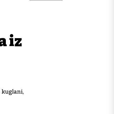
a iz
 kuglani,