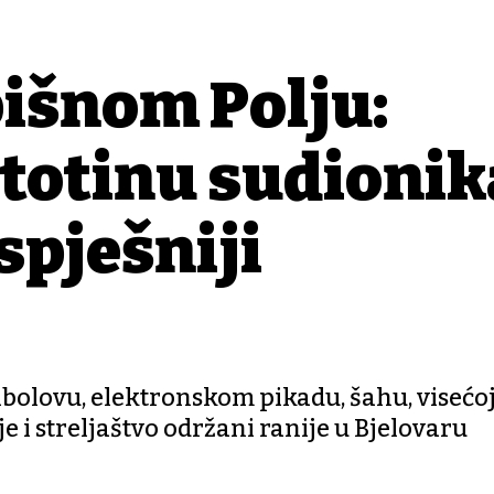
išnom Polju:
stotinu sudionik
spješniji
ribolovu, elektronskom pikadu, šahu, visećoj
e i streljaštvo održani ranije u Bjelovaru