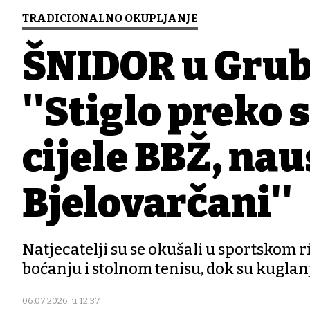
TRADICIONALNO OKUPLJANJE
ŠNIDOR u Grub
''Stiglo preko 
cijele BBŽ, nau
Bjelovarčani''
Natjecatelji su se okušali u sportskom 
boćanju i stolnom tenisu, dok su kuglanj
06.07.2026. u 12:37