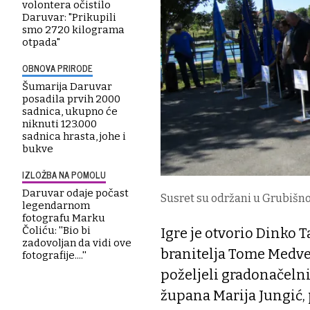
volontera očistilo
Daruvar: "Prikupili
smo 2720 kilograma
otpada"
OBNOVA PRIRODE
Šumarija Daruvar
posadila prvih 2000
sadnica, ukupno će
niknuti 123.000
sadnica hrasta, johe i
bukve
IZLOŽBA NA POMOLU
Daruvar odaje počast
Susret su održani u Grubišn
legendarnom
fotografu Marku
Čoliću: ''Bio bi
Igre je otvorio Dinko 
zadovoljan da vidi ove
branitelja Tome Medve
fotografije....''
poželjeli gradonačelni
župana Marija Jungić,