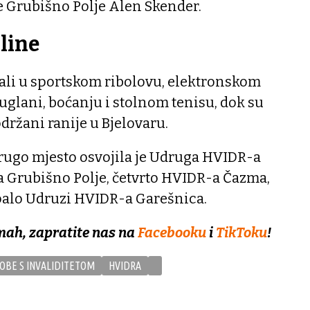
 Grubišno Polje Alen Skender.
pline
šali u sportskom ribolovu, elektronskom
kuglani, boćanju i stolnom tenisu, dok su
održani ranije u Bjelovaru.
ugo mjesto osvojila je Udruga HVIDR-a
a Grubišno Polje, četvrto HVIDR-a Čazma,
ipalo Udruzi HVIDR-a Garešnica.
mah, zapratite nas na
Facebooku
i
TikToku
!
OBE S INVALIDITETOM
HVIDRA