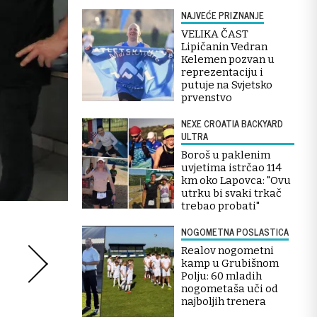
NAJVEĆE PRIZNANJE
VELIKA ČAST
Lipičanin Vedran
Kelemen pozvan u
reprezentaciju i
putuje na Svjetsko
prvenstvo
NEXE CROATIA BACKYARD
ULTRA
Boroš u paklenim
uvjetima istrčao 114
km oko Lapovca: "Ovu
utrku bi svaki trkač
trebao probati"
NOGOMETNA POSLASTICA
Realov nogometni
kamp u Grubišnom
Polju: 60 mladih
nogometaša uči od
najboljih trenera