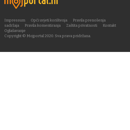
Impressum
Opći uvjeti korištenja
Pravila prenošenja
sadržaja
Pravila komentiranja
Zaštita privatnosti
Kontakt
Oglašavanje
Copyright © Mojportal 2020. Sva prava pridržana.