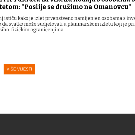
tetom: ''Poslije se družimo na Omanovcu''
nj ističu kako je izlet prvenstveno namijenjen osobama s inv
 da svatko može sudjelovati u planinarskom izletu koji je p
siho-fizičkim ograničenjima
VIŠE VIJESTI