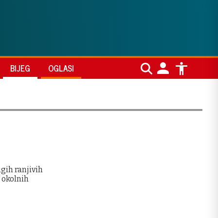
BIJEG
OGLASI
ugih ranjivih
 okolnih