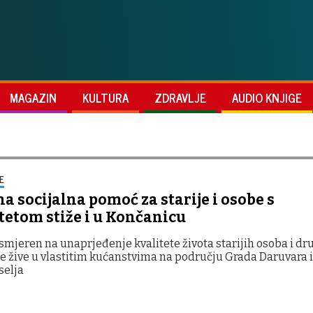
MAGAZIN
KULTURA
ZDRAVLJE
AUDIO KNJIGE
E
a socijalna pomoć za starije i osobe s
tetom stiže i u Končanicu
usmjeren na unaprjeđenje kvalitete života starijih osoba i dr
e žive u vlastitim kućanstvima na području Grada Daruvara i
selja