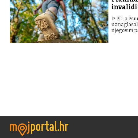
invalidi
Iz PD-a Psu
uz naglasak
njegovim p