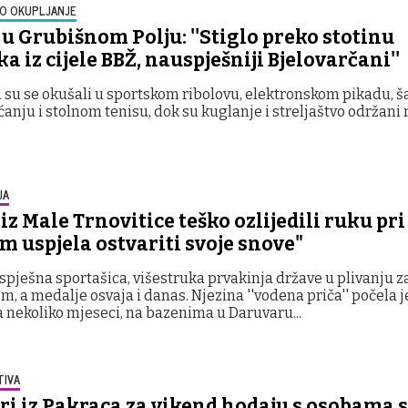
O OKUPLJANJE
u Grubišnom Polju: ''Stiglo preko stotinu
a iz cijele BBŽ, nauspješniji Bjelovarčani''
i su se okušali u sportskom ribolovu, elektronskom pikadu, š
ćanju i stolnom tenisu, dok su kuglanje i streljaštvo održani 
JA
iz Male Trnovitice teško ozlijedili ruku pr
m uspjela ostvariti svoje snove"
uspješna sportašica, višestruka prvakinja države u plivanju z
m, a medalje osvaja i danas. Njezina ''vodena priča'' počela j
 nekoliko mjeseci, na bazenima u Daruvaru...
TIVA
ri iz Pakraca za vikend hodaju s osobama s