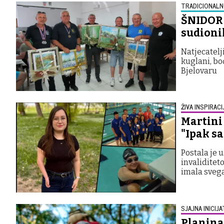
TRADICIONALN
ŠNIDOR 
sudionik
Natjecatelj
kuglani, bo
Bjelovaru
ŽIVA INSPIRACI
Martini 
"Ipak sa
Postala je 
invaliditeto
imala svega
SJAJNA INICIJA
Planina