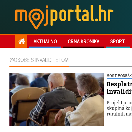
AKTUALNO
CRNA KRONIKA
SPORT
@OSOBE S INVALIDITETOM
MOST PODRŠK
Besplatn
invalidi
Projekt je 
skupina koj
ruralnih na