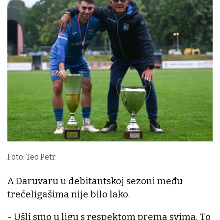
Foto: Teo Petr
A Daruvaru u debitantskoj sezoni među
trećeligašima nije bilo lako.
- Ušli smo u ligu s respektom prema svima. To