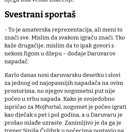
Svestrani sportaš
- To je amaterska reprezentacija, ali meni to
znači sve. Mislim da svakom igraču znači. Tko
kaže drugačije, mislim da to ipak govori s
nekom figom u džepu – dodaje Daruvarov
napadač.
Karlo danas nosi daruvarsku desetku i slovi
za jednog od najopasnijih napadača na ovim
prostorima, no njegov nogometni put nije
počeo u vrhu napada. Kako je svojedobno
ispričao za MojPortal, nogomet je počeo igrati
kao dječak s pet i pol godina, a u Daruvaru je
prošao mlađe uzraste. Zanimljivo je da ga je
trener Siniša Ćulibrk u počecima postavio na