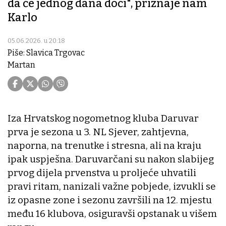
da će jednog dana doći", priznaje nam
Karlo
05.06.2026. u 20:18
Piše: Slavica Trgovac
Martan
Iza Hrvatskog nogometnog kluba Daruvar
prva je sezona u 3. NL Sjever, zahtjevna,
naporna, na trenutke i stresna, ali na kraju
ipak uspješna. Daruvarčani su nakon slabijeg
prvog dijela prvenstva u proljeće uhvatili
pravi ritam, nanizali važne pobjede, izvukli se
iz opasne zone i sezonu završili na 12. mjestu
među 16 klubova, osiguravši opstanak u višem