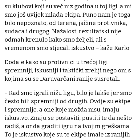
su klubovi koji su već niz godina u toj ligi, a mi
smo još uvijek mlada ekipa. Puno nam je toga
bilo nepoznato, od terena, jačine protivnika,
sudaca i drugog. Nažalost, rezultatski nije
odmah krenulo kako smo željeli, ali s
vremenom smo stjecali iskustvo – kaže Karlo.
Dodaje kako su protivnici u trećoj ligi
spremniji, iskusniji i taktički zreliji nego oni s
kojima su se Daruvarčani ranije susretali.
- Kad smo igrali nižu ligu, bilo je lakše jer smo
često bili spremniji od drugih. Ovdje su ekipe
i spremnije, a one koje možda nisu, imaju
iskustvo. Znaju se postaviti, pustiti te da nešto
radiš, a onda graditi igru na tvojim greškama.
To je iskustvo koje su te ekipe imale iz ranijih