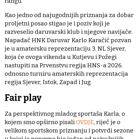
rangu.
Kao jedno od najugodnijih priznanja za dobar
proljetni posao stigao je i poziv koji je
razveselio daruvarski klub i njegove navijače.
Napadač HNK Daruvar Karlo Karačić pozvan
je u amatersku reprezentaciju 3. NL Sjever,
koja će ovoga vikenda u Kutjevu i Požegi
nastupiti na Prvenstvu regija HNS-a 2026.
odnosno turniru amaterskih reprezentacija
regija Sjever, Istok, Zapad i Jug.
Fair play
Za perspektivnog mladog sportaša Karla, o
kojem smo opširno pisali
OVDJE
, riječ je o
velikom sportskom priznanju i potvrdi sezone
u kojoj je ponovno bio jedan od najvažnijih