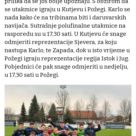
prilika da se još bolje upoznaju. S obzirom da
se utakmice igraju u Kutjevu i Požegi, Karlo se
nada kako će na tribinama biti i daruvarskih
navijača. Sutrašnje polufinalne utakmice na
rasporedu su u 17,30 sati. U Kutjevu će snage
odmjeriti reprezentacije Sjevera, za koju
nastupa Karlo, te Zapada, dok u isto vrijeme u
Požegi igraju reprezentacije regija Istok i Jug.
Pobjednici će pak snage odmjeriti u nedjelju,
u 17,30 sati u Požegi.