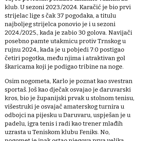
klub. U sezoni 2023./2024. Karačić je bio prvi
strijelac lige s čak 37 pogodaka, a titulu
najboljeg strijelca ponovio je i u sezoni
2024./2025., kada je zabio 30 golova. Navijači
posebno pamte utakmicu protiv Trnskog u
rujnu 2024., kada je u pobjedi 7:0 postigao
četiri pogotka, među njima i atraktivan gol
škaricama koji je podigao tribine na noge.
Osim nogometa, Karlo je poznat kao svestran
sportaš. Još kao dječak osvajao je daruvarski
kros, bio je županijski prvak u stolnom tenisu,
višestruki je osvajač amaterskog turnira u
odbojci na pijesku u Daruvaru, uspješan je u
padelu, igra tenis i radi kao trener mlađih
uzrasta u Teniskom klubu Feniks. No,
nogomet je ipak ostao njegova prva velika