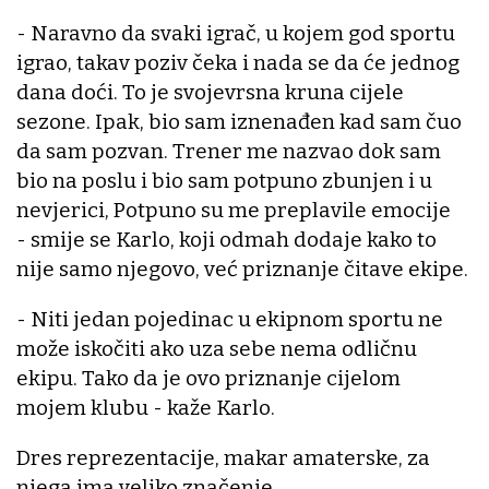
- Naravno da svaki igrač, u kojem god sportu
igrao, takav poziv čeka i nada se da će jednog
dana doći. To je svojevrsna kruna cijele
sezone. Ipak, bio sam iznenađen kad sam čuo
da sam pozvan. Trener me nazvao dok sam
bio na poslu i bio sam potpuno zbunjen i u
nevjerici, Potpuno su me preplavile emocije
- smije se Karlo, koji odmah dodaje kako to
nije samo njegovo, već priznanje čitave ekipe.
- Niti jedan pojedinac u ekipnom sportu ne
može iskočiti ako uza sebe nema odličnu
ekipu. Tako da je ovo priznanje cijelom
mojem klubu - kaže Karlo.
Dres reprezentacije, makar amaterske, za
njega ima veliko značenje.