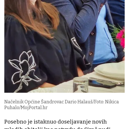
Načelnik Općine Šandrovac Dario Halauš/Foto: Nikica
Puhalo/MojPortal.hr
Posebno je istaknuo doseljavanje novih