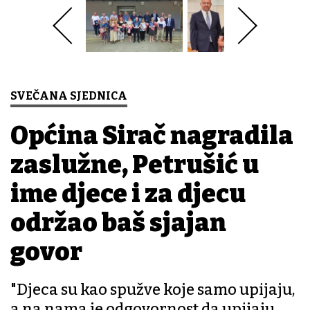
SVEČANA SJEDNICA
Općina Sirač nagradila
zaslužne, Petrušić u
ime djece i za djecu
održao baš sjajan
govor
"Djeca su kao spužve koje samo upijaju,
a na nama je odgovornost da upijaju