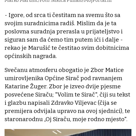
Marko Marušić/Foto: Nikica Puhalo/MojPortal.hr
- Igore, od srca ti čestitam na svemu što sa
svojim suradnicima radiš. Mislim da je ta
poslovna suradnja prerasla u prijateljstvo i
siguran sam da ćemo tim putem ići i dalje -
rekao je Marušić te čestitao svim dobitnicima
općinskih nagrada.
Svečanu atmosferu obogatio je Zbor Matice
umirovljenika Općine Sirač pod ravnanjem
Katarine Žuger. Zbor je izveo dvije pjesme
posvećene Siraču; "Volim te Sirač", čiji su tekst
i glazbu napisali Zdravko Viljevac (čija se
premijera odvijala upravo na ovoj sjednici), te
staronarodnu „Oj Siraču, moje rodno mjesto".