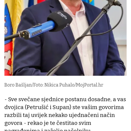
Boro Bašljan/Foto: Nikica Puhalo/MojPortal.hr
- Sve svečane sjednice postanu dosadne, a vas
dvojica (Petrušić i Supan) ste vašim govorima
razbili taj uvijek nekako ujednačeni način
govora - rekao je te čestitao svim
nagrađenima i zaželio načelniku