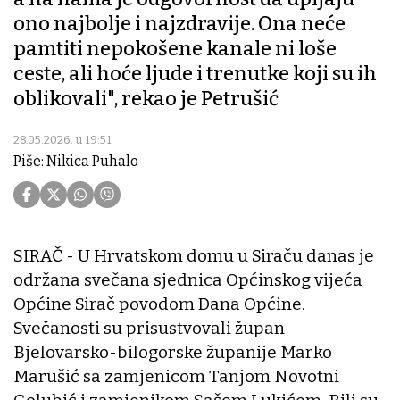
ono najbolje i najzdravije. Ona neće
pamtiti nepokošene kanale ni loše
ceste, ali hoće ljude i trenutke koji su ih
oblikovali", rekao je Petrušić
28.05.2026. u 19:51
Piše: Nikica Puhalo
SIRAČ - U Hrvatskom domu u Siraču danas je
održana svečana sjednica Općinskog vijeća
Općine Sirač povodom Dana Općine.
Svečanosti su prisustvovali župan
Bjelovarsko-bilogorske županije Marko
Marušić sa zamjenicom Tanjom Novotni