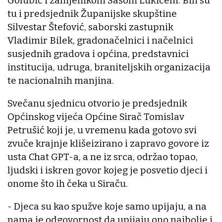
Golubić i zamjenikom Sašom Lukićem. Bili su
tu i predsjednik Županijske skupštine
Silvestar Štefović, saborski zastupnik
Vladimir Bilek, gradonačelnici i načelnici
susjednih gradova i općina, predstavnici
institucija, udruga, braniteljskih organizacija
te nacionalnih manjina.
Svečanu sjednicu otvorio je predsjednik
Općinskog vijeća Općine Sirač Tomislav
Petrušić koji je, u vremenu kada gotovo svi
zvuče krajnje klišeizirano i zapravo govore iz
usta Chat GPT-a, a ne iz srca, održao topao,
ljudski i iskren govor kojeg je posvetio djeci i
onome što ih čeka u Siraču.
- Djeca su kao spužve koje samo upijaju, a na
nama je odgovornost da upijaju ono najbolje i