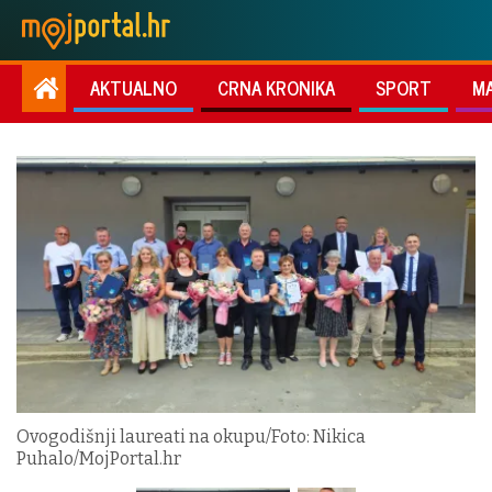
AKTUALNO
CRNA KRONIKA
SPORT
M
Ovogodišnji laureati na okupu/Foto: Nikica
Puhalo/MojPortal.hr