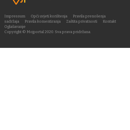
Impressum
Opći uvjeti korištenja
Pravila prenošenja
sadržaja
Pravila komentiranja
Zaštita privatnosti
Kontakt
Oglašavanje
Copyright © Mojportal 2020. Sva prava pridržana.