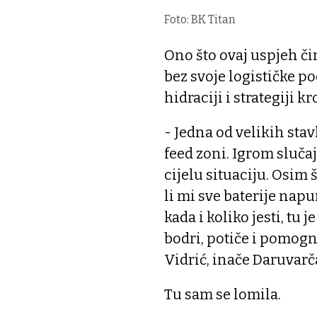
Foto: BK Titan
Ono što ovaj uspjeh čin
bez svoje logističke p
hidraciji i strategiji kr
- Jedna od velikih stav
feed zoni. Igrom slučaj
cijelu situaciju. Osim
li mi sve baterije nap
kada i koliko jesti, tu 
bodri, potiče i pomogn
Vidrić, inače Daruvar
Tu sam se lomila.