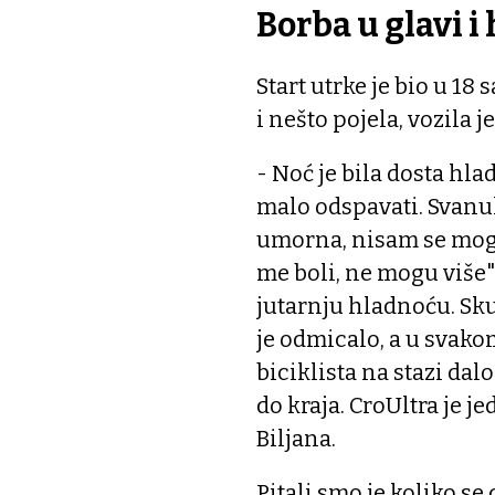
Borba u glavi i
Start utrke je bio u 18
i nešto pojela, vozila je
- Noć je bila dosta hl
malo odspavati. Svanulo
umorna, nisam se mogla
me boli, ne mogu više". 
jutarnju hladnoću. Sk
je odmicalo, a u svak
biciklista na stazi da
do kraja. CroUltra je j
Biljana.
Pitali smo je koliko se