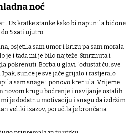
 hladna noć
 sati. Uz kratke stanke kako bi napunila bidone
 do 5 sati ujutro.
adna, osjetila sam umor i krizu pa sam morala
 je i tada mi je bilo najteže. Smrznuta i
 pokrenuti. Borba u glavi "odustat ću, sve
Ipak, sunce je sve jače grijalo i rastjeralo
upila sam snage i ponovo krenula. Vrijeme
om novom krugu bodrenje i navijanje ostalih
lo mi je dodatnu motivaciju i snagu da izdržim
edan veliki izazov, poručila je brončana
 dugo pripremala za tu utrku.