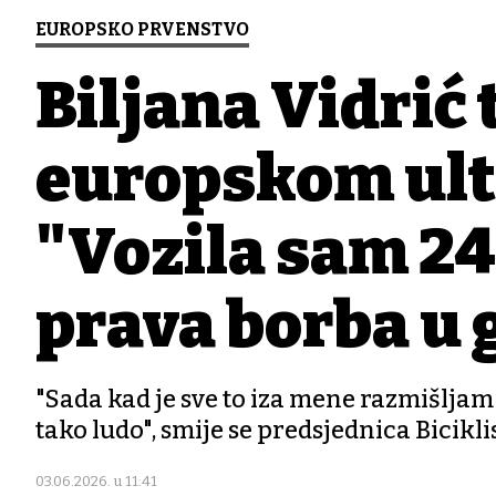
EUROPSKO PRVENSTVO
Biljana Vidrić 
europskom ul
"Vozila sam 24 
prava borba u g
"Sada kad je sve to iza mene razmišljam 
tako ludo", smije se predsjednica Bicikli
03.06.2026. u 11:41