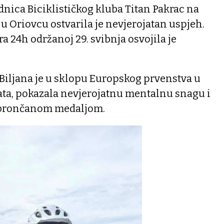
ednica Biciklističkog kluba Titan Pakrac na
 Oriovcu ostvarila je nevjerojatan uspjeh.
a 24h održanoj 29. svibnja osvojila je
, Biljana je u sklopu Europskog prvenstva u
ata, pokazala nevjerojatnu mentalnu snagu i
a brončanom medaljom.