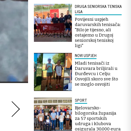
DRUGA SENIORSKA TENISKA
LIGA
Povijesni uspjeh
daruvarskih tenisača:
"Bilo je tijesno, ali
ostajemo u Drugoj
seniorskoj teniskoj
ligi"
NOVI USPJEH
Mladi tenisači iz
Daruvara briljirali u
Đurđevcu i Celju:
Osvojili skoro sve što
se moglo osvojiti
SPORT
Bjelovarsko-
bilogorska županija
za 57 sportskih
udruga i klubova
osigurala 30.000 eura