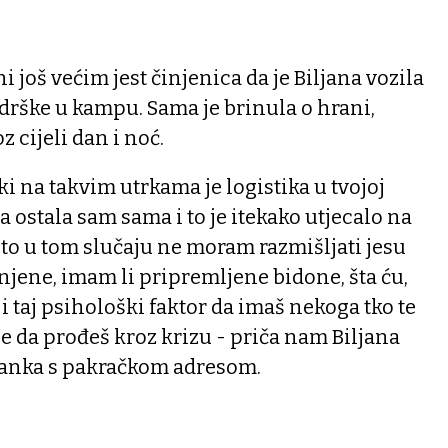
i još većim jest činjenica da je Biljana vozila
odrške u kampu. Sama je brinula o hrani,
oz cijeli dan i noć.
ki na takvim utrkama je logistika u tvojoj
a ostala sam sama i to je itekako utjecalo na
 što u tom slučaju ne moram razmišljati jesu
unjene, imam li pripremljene bidone, šta ću,
je i taj psihološki faktor da imaš nekoga tko te
e da prođeš kroz krizu - priča nam Biljana
čanka s pakračkom adresom.