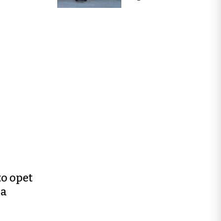
to opet
ca