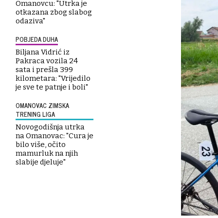
Omanovcu: "Utrka je
otkazana zbog slabog
odaziva"
POBJEDA DUHA
Biljana Vidrić iz
Pakraca vozila 24
sata i prešla 399
kilometara: "Vrijedilo
je sve te patnje i boli"
OMANOVAC ZIMSKA
TRENING LIGA
Novogodišnja utrka
na Omanovac: "Cura je
bilo više, očito
mamurluk na njih
slabije djeluje"