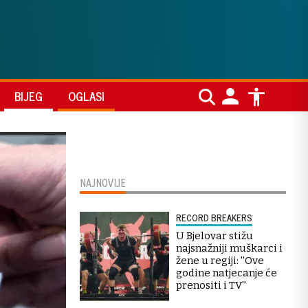
BIJEG
OGLASI
NAJNOVIJE
RECORD BREAKERS
U Bjelovar stižu
najsnažniji muškarci i
žene u regiji: ''Ove
godine natjecanje će
prenositi i TV''