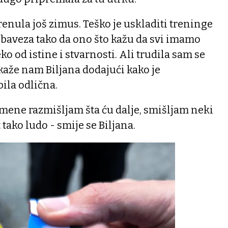
nula još zimus. Teško je uskladiti treninge
baveza tako da ono što kažu da svi imamo
ko od istine i stvarnosti. Ali trudila sam se
kaže nam Biljana dodajući kako je
bila odlična.
a mene razmišljam šta ću dalje, smišljam neki
 tako ludo - smije se Biljana.