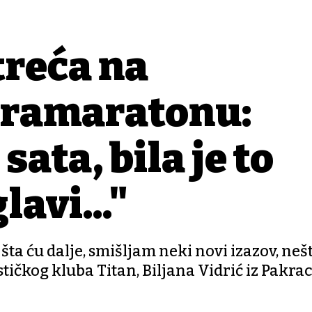
treća na
tramaratonu:
sata, bila je to
lavi..."
šta ću dalje, smišljam neki novi izazov, neš
stičkog kluba Titan, Biljana Vidrić iz Pakra