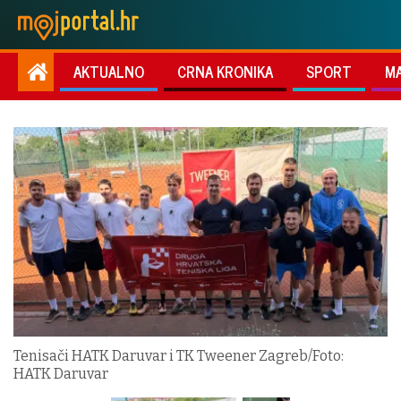
AKTUALNO
CRNA KRONIKA
SPORT
M
Tenisači HATK Daruvar i TK Tweener Zagreb/Foto:
HATK Daruvar