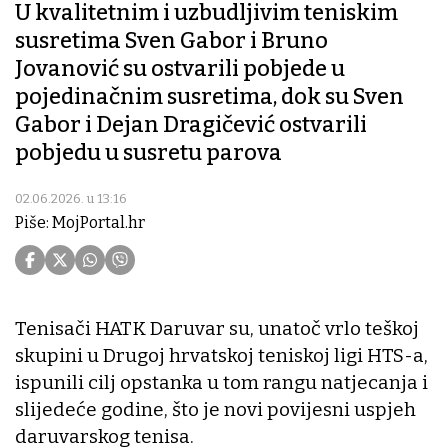
U kvalitetnim i uzbudljivim teniskim
susretima Sven Gabor i Bruno
Jovanović su ostvarili pobjede u
pojedinačnim susretima, dok su Sven
Gabor i Dejan Dragičević ostvarili
pobjedu u susretu parova
02.06.2026. u 13:16
Piše: MojPortal.hr
Tenisači HATK Daruvar su, unatoč vrlo teškoj
skupini u Drugoj hrvatskoj teniskoj ligi HTS-a,
ispunili cilj opstanka u tom rangu natjecanja i
slijedeće godine, što je novi povijesni uspjeh
daruvarskog tenisa.