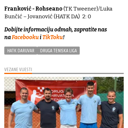
Franković - Rohseano
(TK Tweener)/Luka
Bunčić – Jovanović (HATK DA) 2: 0
Dobijte informaciju odmah, zapratite nas
na
Facebooku
i
TikToku
!
HATK DARUVAR
DRUGA TENISKA LIGA
VEZANE VIJESTI