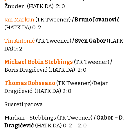
Žnuderl (HATK DA) 2: 0
Jan Markan
(TK Tweener)
/ Bruno Jovanović
(HATK DA) 0: 2
Tin Antonić
(TK Tweener)
/ Sven Gabor
(HATK
DA)0: 2
Michael Robin Stebbings
(TK Tweener)
/
Boris Dragičević (HATK DA) 2: 0
Thomas Rohseano
(TK Tweener)/Dejan
Dragičević (HATK DA) 2: 0
Susreti parova
Markan - Stebbings (TK Tweener)
/ Gabor
– D.
Dragičević
(HATK DA) 0: 2 2: 0