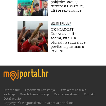
pobjede: Osvajaju
turnire u Hrvatskoj,
ali i preko granice
VELIKI TRIJUMF
NK MLADOST
ŽDRALOVI Bili su
sedmi, svi su ih
otpisali, a sada slave
povijesni plasman u
Prvu NL
Impressum
Opći uvjeti korištenja
Pravila prenošenja
sadržaja
Pravila komentiranja
Zaštita privatnosti
Kontakt
Oglašavanje
Copyright © Mojportal 2020. Sva prava pridržana.