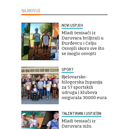
NAJNOVIJE
NOVI USPJEH
Mladi tenisači iz
Daruvara briljirali u
Đurđevcu i Celju:
Osvojili skoro sve što
se moglo osvojiti
SPORT
Bjelovarsko-
bilogorska županija
za 57 sportskih
udruga i klubova
osigurala 30.000 eura
TALENTIRANI I USPJEŠNI
Mladi tenisači iz
Daruvara nižu