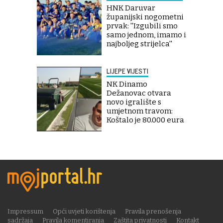
HNK Daruvar
županijski nogometni
prvak: ''Izgubili smo
samo jednom, imamo i
najboljeg strijelca''
LIJEPE VIJESTI
NK Dinamo
Dežanovac otvara
novo igralište s
umjetnom travom:
Koštalo je 80.000 eura
Impressum
Opći uvjeti korištenja
Pravila prenošenja
sadržaja
Pravila komentiranja
Zaštita privatnosti
Kontakt