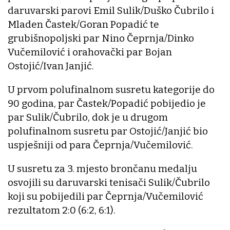
daruvarski parovi Emil Sulik/Duško Čubrilo i
Mladen Častek/Goran Popadić te
grubišnopoljski par Nino Čeprnja/Dinko
Vučemilović i orahovački par Bojan
Ostojić/Ivan Janjić.
U prvom polufinalnom susretu kategorije do
90 godina, par Častek/Popadić pobijedio je
par Sulik/Čubrilo, dok je u drugom
polufinalnom susretu par Ostojić/Janjić bio
uspješniji od para Čeprnja/Vučemilović.
U susretu za 3. mjesto brončanu medalju
osvojili su daruvarski tenisači Sulik/Čubrilo
koji su pobijedili par Čeprnja/Vučemilović
rezultatom 2:0 (6:2, 6:1).