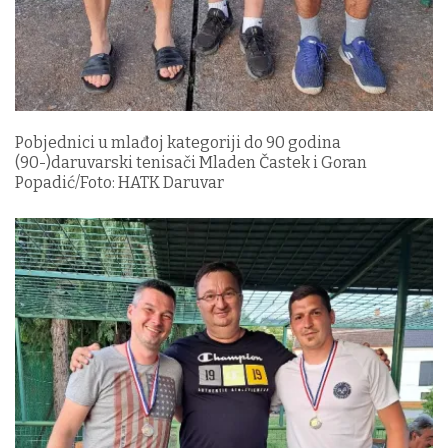
Pobjednici u mlađoj kategoriji do 90 godina
(90-)daruvarski tenisači Mladen Častek i Goran
Popadić/Foto: HATK Daruvar