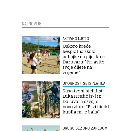
NAJNOVIJE
AKTIVNO LJETO
Uskoro kreće
besplatna škola
odbojke na pijesku u
Daruvaru: "Prijavite
svoje dijete na
vrijeme"
UPORNOST SE ISPLATILA
Strastveni biciklist
Luka Hrešić (17) iz
Daruvara osvojio
novo zlato: "Prvi bicikl
kupila mi je baka"
DRUGU SEZONU ZAREDOM