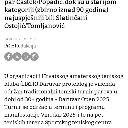
par Častek/Popadić, dok su u starijom
kategoriji (zbirno iznad 90 godina)
najuspješniji bili Slatinčani
Ostojić/Tomljanović
14.06.2025. u 17:17
Piše: Redakcija
U organizaciji Hrvatskog amaterskog teniskog
kluba (HATK) Daruvar proteklog je vikenda
održan tradicionalni teniski turnir parova u
dobi od 30+ godina - Daruvar Open 2025.
Turnir se održao u terminu i programu
manifestacije Vinodar 2025. i to na pet
teniskih terena Sportskog teniskog centra