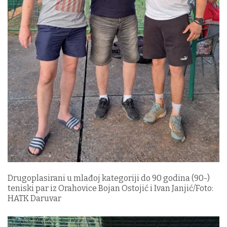
Drugoplasirani u mlađoj kategoriji do 90 godina (90-)
teniski par iz Orahovice Bojan Ostojić i Ivan Janjić/Foto:
HATK Daruvar