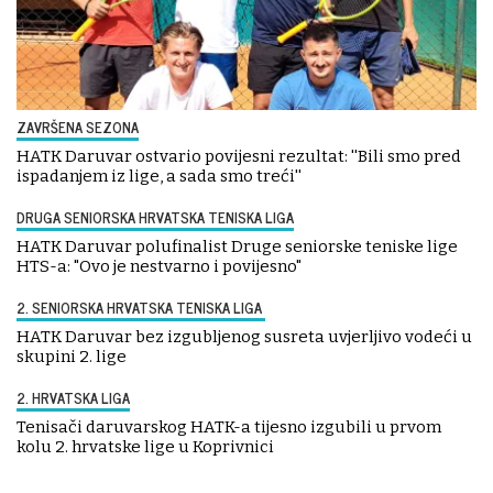
ZAVRŠENA SEZONA
HATK Daruvar ostvario povijesni rezultat: ''Bili smo pred
ispadanjem iz lige, a sada smo treći''
DRUGA SENIORSKA HRVATSKA TENISKA LIGA
HATK Daruvar polufinalist Druge seniorske teniske lige
HTS-a: "Ovo je nestvarno i povijesno"
2. SENIORSKA HRVATSKA TENISKA LIGA
HATK Daruvar bez izgubljenog susreta uvjerljivo vodeći u
skupini 2. lige
2. HRVATSKA LIGA
Tenisači daruvarskog HATK-a tijesno izgubili u prvom
kolu 2. hrvatske lige u Koprivnici