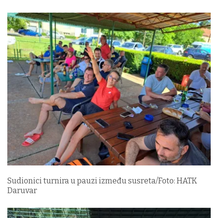
Sudionici turnira u pauzi između susreta/Foto: HATK
Daruvar