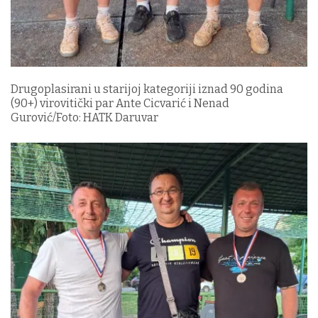
Drugoplasirani u starijoj kategoriji iznad 90 godina
(90+) virovitički par Ante Cicvarić i Nenad
Gurović/Foto: HATK Daruvar