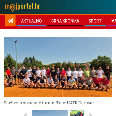
AKTUALNO
CRNA KRONIKA
SPORT
M
Službeno otvaranje turnira/Foto: HATK Daruvar