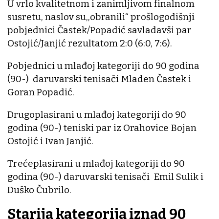
U vrlo kvalitetnom i zanimljivom finalnom
susretu, naslov su,,obranili“ prošlogodišnji
pobjednici Častek/Popadić savladavši par
Ostojić/Janjić rezultatom 2:0 (6:0, 7:6).
Pobjednici u mlađoj kategoriji do 90 godina
(90-) daruvarski tenisači Mladen Častek i
Goran Popadić.
Drugoplasirani u mlađoj kategoriji do 90
godina (90-) teniski par iz Orahovice Bojan
Ostojić i Ivan Janjić.
Trećeplasirani u mlađoj kategoriji do 90
godina (90-) daruvarski tenisači Emil Sulik i
Duško Čubrilo.
Starija kategorija iznad 90