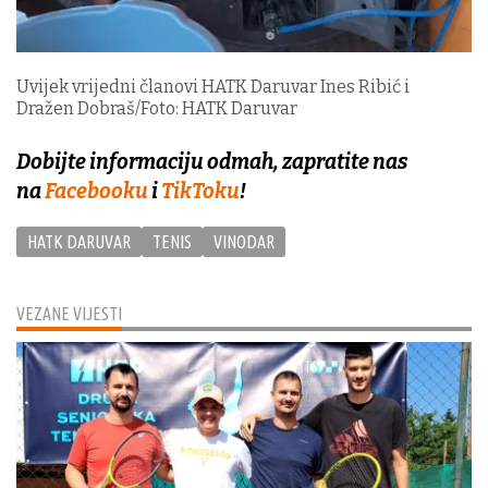
Uvijek vrijedni članovi HATK Daruvar Ines Ribić i
Dražen Dobraš/Foto: HATK Daruvar
Dobijte informaciju odmah, zapratite nas
na
Facebooku
i
TikToku
!
HATK DARUVAR
TENIS
VINODAR
VEZANE VIJESTI