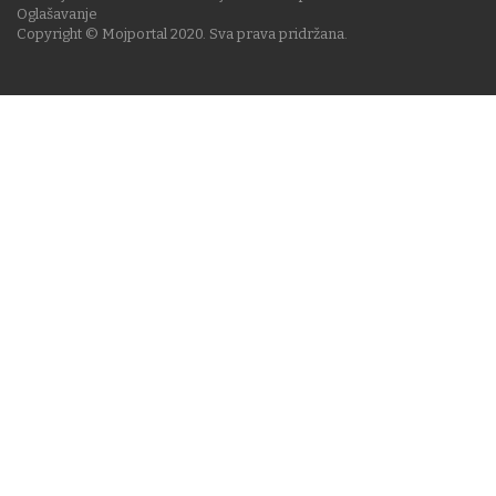
Oglašavanje
Copyright © Mojportal 2020. Sva prava pridržana.