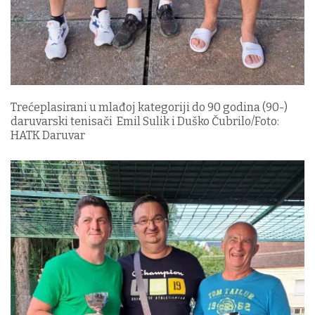
Trećeplasirani u mlađoj kategoriji do 90 godina (90-)
daruvarski tenisači Emil Sulik i Duško Čubrilo/Foto:
HATK Daruvar