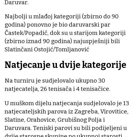
Daruvar.
Najbolji u mlađoj kategoriji (zbirno do 90
godina) ponovno je bio daruvarski par
Častek/Popadić, dok su u starijom kategoriji
(zbirno iznad 90 godina) najuspješniji bili
Slatinčani Ostojić/Tomljanović
Natjecanje u dvije kategorije
Na turniru je sudjelovalo ukupno 30
natjecatelja, 26 tenisača i 4 tenisačice.
U muškom dijelu natjecanja sudjelovalo je 13
natjecateljskih parova iz Zagreba, Virovitice,
Slatine, Orahovice, Grubišnog Polja i
Daruvara. Teniski parovi su bili podijeljeni u
dvije starosne skupine po ukupnoj starosti