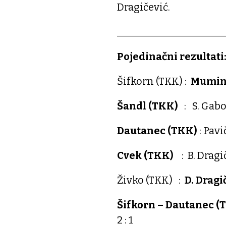
Dragičević.
_____________________
Pojedinačni rezultati
Šifkorn (TKK) :
Mumin
Šandl (TKK)
: S. Gab
Dautanec (TKK)
: Pav
Cvek (TKK)
: B. Dragi
Živko (TKK) :
D. Drag
Šifkorn – Dautanec (
2 : 1