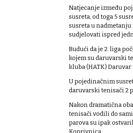
Natjecanje između poje
susreta, od toga 5 su
susreta u nadmetanju 
sudjelovati ispred jedn
Budući da je 2. liga po
kojem su daruvarski t
kluba (HATK) Daruvar 
U pojedinačnim susreti
daruvarski tenisači 2 
Nakon dramatična oba 
tenisači vodili do sam
parova su ipak ostvaril
Koprivnica.