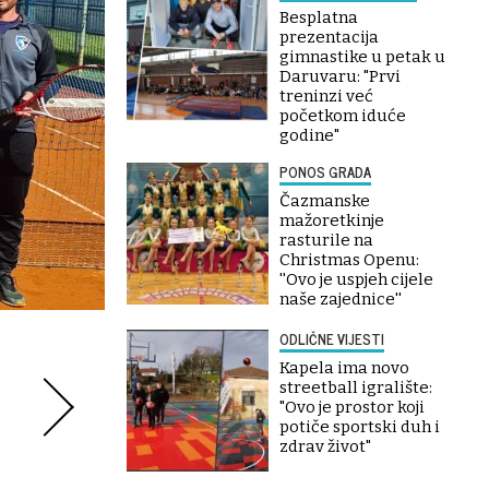
Besplatna
prezentacija
gimnastike u petak u
Daruvaru: "Prvi
treninzi već
početkom iduće
godine"
PONOS GRADA
Čazmanske
mažoretkinje
rasturile na
Christmas Openu:
''Ovo je uspjeh cijele
naše zajednice''
ODLIČNE VIJESTI
Kapela ima novo
streetball igralište:
"Ovo je prostor koji
potiče sportski duh i
zdrav život"