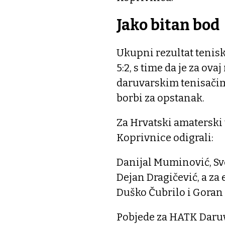
Jako bitan bod
Ukupni rezultat tenisk
5:2, s time da je za ov
daruvarskim tenisačima 
borbi za opstanak.
Za Hrvatski amaterski
Koprivnice odigrali:
Danijal Muminović, Sve
Dejan Dragičević, a za
Duško Čubrilo i Goran 
Pobjede za HATK Daruv