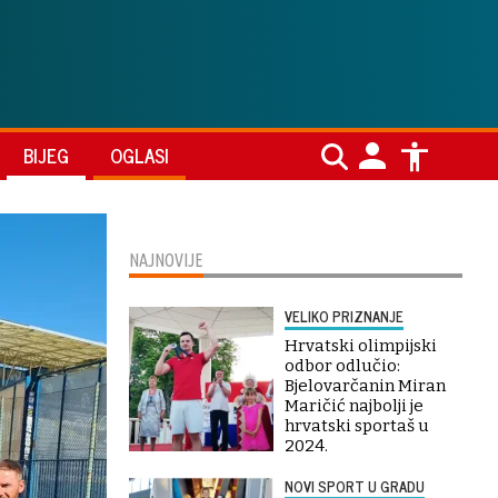
BIJEG
OGLASI
NAJNOVIJE
VELIKO PRIZNANJE
Hrvatski olimpijski
odbor odlučio:
Bjelovarčanin Miran
Maričić najbolji je
hrvatski sportaš u
2024.
NOVI SPORT U GRADU