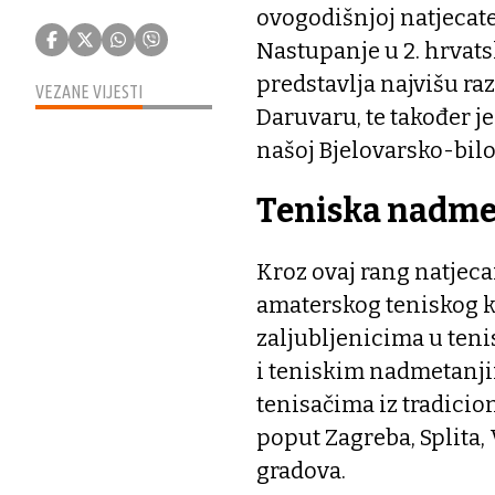
ovogodišnjoj natjecatel
Nastupanje u 2. hrvats
predstavlja najvišu ra
VEZANE VIJESTI
Daruvaru, te također j
našoj Bjelovarsko-bilo
Teniska nadme
Kroz ovaj rang natjeca
amaterskog teniskog 
zaljubljenicima u teni
i teniskim nadmetanji
tenisačima iz tradicio
poput Zagreba, Splita,
gradova.