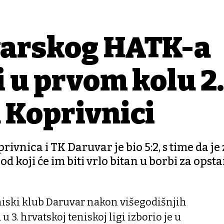
varskog HATK-a
i u prvom kolu 2.
u Koprivnici
ivnica i TK Daruvar je bio 5:2, s time da je 
 koji će im biti vrlo bitan u borbi za opst
niski klub Daruvar nakon višegodišnjih
u 3. hrvatskoj teniskoj ligi izborio je u