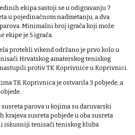
dinih ekipa sastoji se u odigravanju 7
sreta u pojedinačnom nadmetanju, a dva
parova. Minimalni broj igrača koji može
e ekipe je 5 igrača.
čela protekli vikend održano je prvo kolo u
enisači Hrvatskog amaterskog teniskog
nastupili protiv TK Koprivnice u Koprivnici.
ma TK Koprivnica je ostvarila 3 pobjede, a
pobjede.
susreta parova u kojima su daruvarski
ih krajeva susreta pobjede u oba susreta
i iskusniji tenisači teniskog kluba