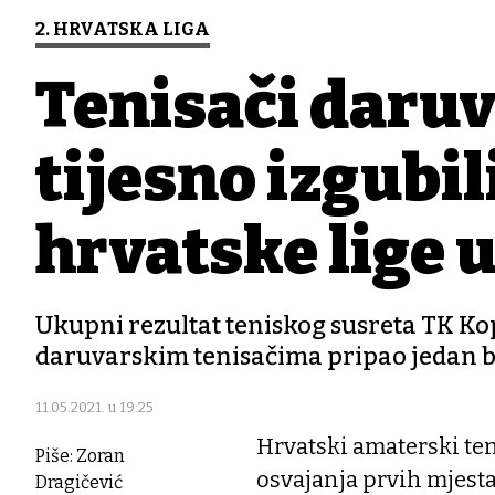
2. HRVATSKA LIGA
Tenisači daru
tijesno izgubil
hrvatske lige 
Ukupni rezultat teniskog susreta TK Kopr
daruvarskim tenisačima pripao jedan bod
11.05.2021. u 19:25
Hrvatski amaterski te
Piše: Zoran
osvajanja prvih mjesta 
Dragičević