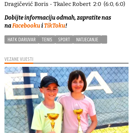
Dragičević Boris - Tkalec Robert 2:0 (6:0, 6:0)
Dobijte informaciju odmah, zapratite nas
na
Facebooku
i
TikToku
!
HATK DARUVAR
TENIS
SPORT
NATJECANJE
VEZANE VIJESTI