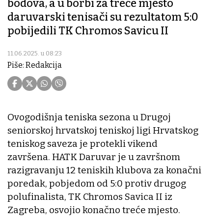
bodova, a u borbi za treće mjesto
daruvarski tenisači su rezultatom 5:0
pobijedili TK Chromos Savicu II
11.06.2025. u 08:23
Piše: Redakcija
Ovogodišnja teniska sezona u Drugoj
seniorskoj hrvatskoj teniskoj ligi Hrvatskog
teniskog saveza je protekli vikend
završena. HATK Daruvar je u završnom
razigravanju 12 teniskih klubova za konačni
poredak, pobjedom od 5:0 protiv drugog
polufinalista, TK Chromos Savica II iz
Zagreba, osvojio konačno treće mjesto.