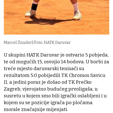
Marcel Žnuderl/Foto: HATK Daruvar
U skupini HATK Daruvar je ostvario 5 pobjeda,
te od mogućih 15, osvojio 14 bodova. U borbi za
treće mjesto daruvarski tenisači su
rezultatom 5:0 pobijedili TK Chromos Savicu
II, a jedini poraz je došao od TK Prečko
Zagreb, vjerojatno budućeg prvoligaša, u
susretu u kojem smo bili igrački oslabljeni i u
kojem su se pozicije igrača po pločama
morale značajnije mijenjati.