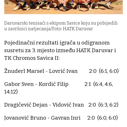
Daruvarski tenisači s ekipom Savice koju su pobijedili
u završnici natjecanja/Foto: HATK Daruvar
Pojedinačni rezultati igrača u odigranom
susretu za 3. mjesto između HATK Daruvar i
TK Chromos Savica II:
Žnuderl Marsel - Lovrić Ivan 2:0 (6:1, 6:0)
Gabor Sven - Kordić Filip 2:1 (6:4, 4:6,
14:12)
Dragičević Dejan - Vidović Ivan 2:0 (6:3, 6:2)
Jovanović Bruno - Gavran Inri 2:0 (6:0, 6:0)