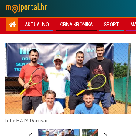
AKTUALNO
CRNA KRONIKA
SPORT
M
Foto: HATK Daruvar