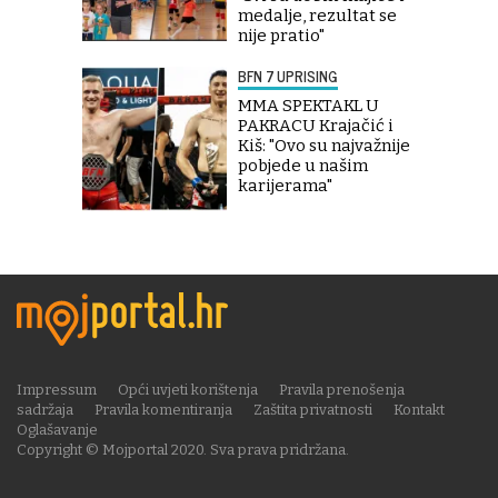
medalje, rezultat se
nije pratio"
BFN 7 UPRISING
MMA SPEKTAKL U
PAKRACU Krajačić i
Kiš: "Ovo su najvažnije
pobjede u našim
karijerama"
Impressum
Opći uvjeti korištenja
Pravila prenošenja
sadržaja
Pravila komentiranja
Zaštita privatnosti
Kontakt
Oglašavanje
Copyright © Mojportal 2020. Sva prava pridržana.