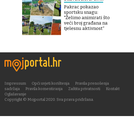
Pakrac pokazao
sportsku snagu:
"Želimo animirati što
veći broj građana na
tjelesnu aktivnost“
Impressum
Opći uvjeti korištenja
Pravila prenošenja
sadržaja
Pravila komentiranja
Zaštita privatnosti
Kontakt
Oglašavanje
Copyright © Mojportal 2020. Sva prava pridržana.