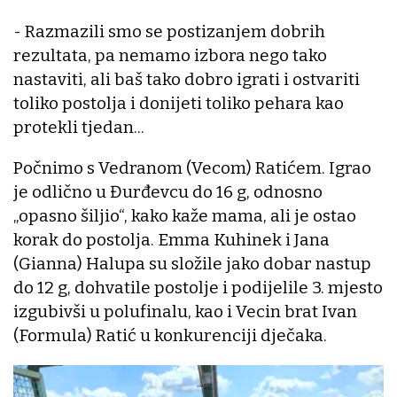
- Razmazili smo se postizanjem dobrih
rezultata, pa nemamo izbora nego tako
nastaviti, ali baš tako dobro igrati i ostvariti
toliko postolja i donijeti toliko pehara kao
protekli tjedan...
Počnimo s Vedranom (Vecom) Ratićem. Igrao
je odlično u Đurđevcu do 16 g, odnosno
„opasno šiljio“, kako kaže mama, ali je ostao
korak do postolja. Emma Kuhinek i Jana
(Gianna) Halupa su složile jako dobar nastup
do 12 g, dohvatile postolje i podijelile 3. mjesto
izgubivši u polufinalu, kao i Vecin brat Ivan
(Formula) Ratić u konkurenciji dječaka.