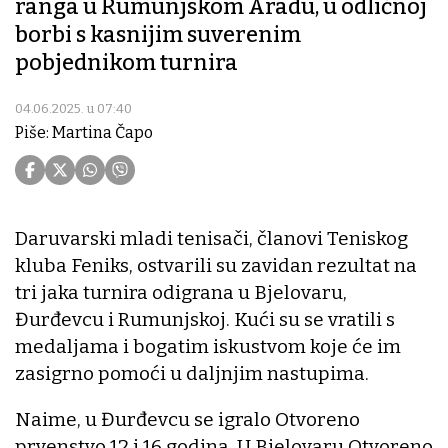
ranga u Rumunjskom Aradu, u odličnoj
borbi s kasnijim suverenim
pobjednikom turnira
04.06.2025. u 07:40
Piše: Martina Čapo
Daruvarski mladi tenisači, članovi Teniskog
kluba Feniks, ostvarili su zavidan rezultat na
tri jaka turnira odigrana u Bjelovaru,
Đurđevcu i Rumunjskoj. Kući su se vratili s
medaljama i bogatim iskustvom koje će im
zasigrno pomoći u daljnjim nastupima.
Naime, u Đurđevcu se igralo Otvoreno
prvenstvo 12 i 16 godina. U Bjelovaru Otvoreno