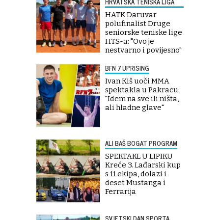
HRVATSKA TENISKA LIGA
HATK Daruvar
polufinalist Druge
seniorske teniske lige
HTS-a: "Ovo je
nestvarno i povijesno"
BFN 7 UPRISING
Ivan Kiš uoči MMA
spektakla u Pakracu:
"Idem na sve ili ništa,
ali hladne glave"
ALI BAŠ BOGAT PROGRAM
SPEKTAKL U LIPIKU
Kreće 3. Lađarski kup
s 11 ekipa, dolazi i
deset Mustanga i
Ferrarija
SVJETSKI DAN SPORTA