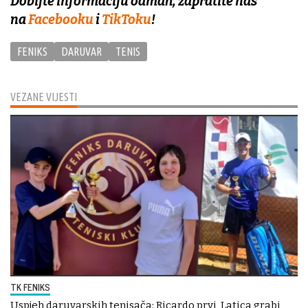
Dobijte informaciju odmah, zapratite nas
na
Facebooku
i
TikToku
!
FENIKS
DARUVAR
TENIS
VEZANE VIJESTI
TK FENIKS
Uspjeh daruvarskih tenisača: Ricardo prvi, Latica grabi