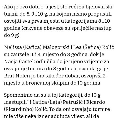
Ako je ovo dobro, a jest, što reći za bjelovarski
turnir do 8, 9 i 10 g, na kojem nismo propustili
osvojiti sva prva mjesta u kategorijama 8 i 10
godina (crkvene obaveze su spriječile nastup
do 9 g).
Melissa (Kafica) Malogorski i Lea (Šefica) Kolić
su zauzele 3. i 4. mjesto do 8 godina, dok je
Nasja Častek odlučila da je njeno vrijeme za
osvajanje turnira do 8 godina i osvojila ga je.
Brat Nolen je bio također dobar, osvojivši 2.
mjesto u brončanoj skupini do 10 godina.
Spomenimo da su u toj kategoriji, do 10 g
„nastupili“ i Latica (Lata) Petrušić i Ricardo
(Ricardinho) Kolić. To da oni osvajaju turnire
nije više neka iznenađujuća vijest, ali da