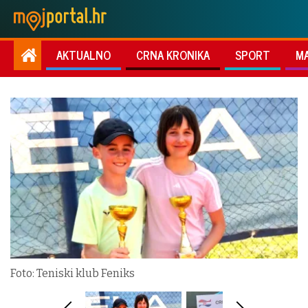
AKTUALNO
CRNA KRONIKA
SPORT
M
Foto: Teniski klub Feniks