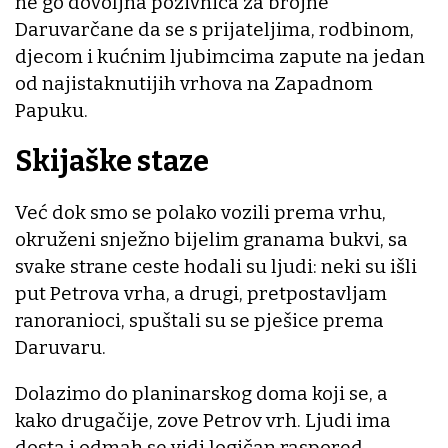
ne go dovoljna pozivnica za brojne
Daruvarčane da se s prijateljima, rodbinom,
djecom i kućnim ljubimcima zapute na jedan
od najistaknutijih vrhova na Zapadnom
Papuku.
Skijaške staze
Već dok smo se polako vozili prema vrhu,
okruženi snježno bijelim granama bukvi, sa
svake strane ceste hodali su ljudi: neki su išli
put Petrova vrha, a drugi, pretpostavljam
ranoranioci, spuštali su se pješice prema
Daruvaru.
Dolazimo do planinarskog doma koji se, a
kako drugačije, zove Petrov vrh. Ljudi ima
dosta i odmah se vidi logičan raspored.