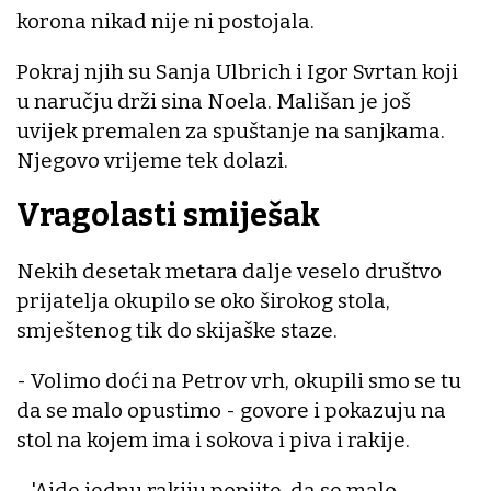
korona nikad nije ni postojala.
Pokraj njih su Sanja Ulbrich i Igor Svrtan koji
u naručju drži sina Noela. Mališan je još
uvijek premalen za spuštanje na sanjkama.
Njegovo vrijeme tek dolazi.
Vragolasti smiješak
Nekih desetak metara dalje veselo društvo
prijatelja okupilo se oko širokog stola,
smještenog tik do skijaške staze.
- Volimo doći na Petrov vrh, okupili smo se tu
da se malo opustimo - govore i pokazuju na
stol na kojem ima i sokova i piva i rakije.
- 'Ajde jednu rakiju popijte, da se malo