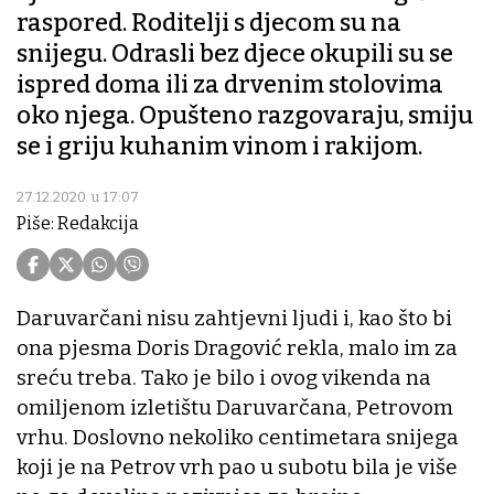
raspored. Roditelji s djecom su na
snijegu. Odrasli bez djece okupili su se
ispred doma ili za drvenim stolovima
oko njega. Opušteno razgovaraju, smiju
se i griju kuhanim vinom i rakijom.
27.12.2020. u 17:07
Piše: Redakcija
Daruvarčani nisu zahtjevni ljudi i, kao što bi
ona pjesma Doris Dragović rekla, malo im za
sreću treba. Tako je bilo i ovog vikenda na
omiljenom izletištu Daruvarčana, Petrovom
vrhu. Doslovno nekoliko centimetara snijega
koji je na Petrov vrh pao u subotu bila je više