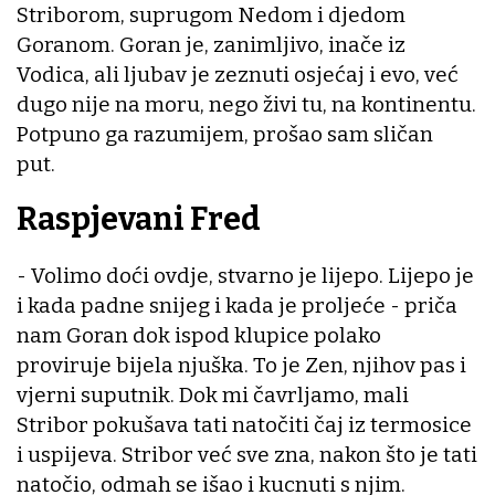
Striborom, suprugom Nedom i djedom
Goranom. Goran je, zanimljivo, inače iz
Vodica, ali ljubav je zeznuti osjećaj i evo, već
dugo nije na moru, nego živi tu, na kontinentu.
Potpuno ga razumijem, prošao sam sličan
put.
Raspjevani Fred
- Volimo doći ovdje, stvarno je lijepo. Lijepo je
i kada padne snijeg i kada je proljeće - priča
nam Goran dok ispod klupice polako
proviruje bijela njuška. To je Zen, njihov pas i
vjerni suputnik. Dok mi čavrljamo, mali
Stribor pokušava tati natočiti čaj iz termosice
i uspijeva. Stribor već sve zna, nakon što je tati
natočio, odmah se išao i kucnuti s njim.