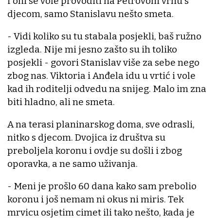
I oni se vole provoditi na Petrovom vrhu s
djecom, samo Stanislavu nešto smeta.
- Vidi koliko su tu stabala posjekli, baš ružno
izgleda. Nije mi jesno zašto su ih toliko
posjekli - govori Stanislav više za sebe nego
zbog nas. Viktoria i Anđela idu u vrtić i vole
kad ih roditelji odvedu na snijeg. Malo im zna
biti hladno, ali ne smeta.
A na terasi planinarskog doma, sve odrasli,
nitko s djecom. Dvojica iz društva su
preboljela koronu i ovdje su došli i zbog
oporavka, a ne samo uživanja.
- Meni je prošlo 60 dana kako sam prebolio
koronu i još nemam ni okus ni miris. Tek
mrvicu osjetim cimet ili tako nešto, kada je