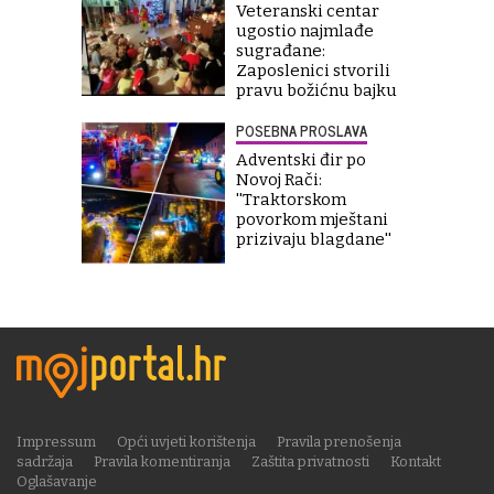
Veteranski centar
ugostio najmlađe
sugrađane:
Zaposlenici stvorili
pravu božićnu bajku
POSEBNA PROSLAVA
Adventski đir po
Novoj Rači:
''Traktorskom
povorkom mještani
prizivaju blagdane''
Impressum
Opći uvjeti korištenja
Pravila prenošenja
sadržaja
Pravila komentiranja
Zaštita privatnosti
Kontakt
Oglašavanje