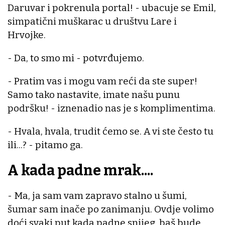
Daruvar i pokrenula portal! - ubacuje se Emil,
simpatični muškarac u društvu Lare i
Hrvojke.
- Da, to smo mi - potvrđujemo.
- Pratim vas i mogu vam reći da ste super!
Samo tako nastavite, imate našu punu
podršku! - iznenadio nas je s komplimentima.
- Hvala, hvala, trudit ćemo se. A vi ste često tu
ili...? - pitamo ga.
A kada padne mrak....
- Ma, ja sam vam zapravo stalno u šumi,
šumar sam inače po zanimanju. Ovdje volimo
doći svaki put kada padne snijeg, baš bude