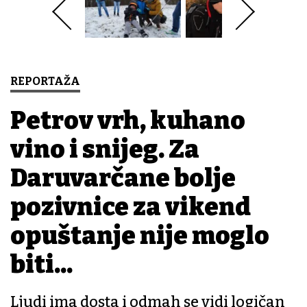
REPORTAŽA
Petrov vrh, kuhano
vino i snijeg. Za
Daruvarčane bolje
pozivnice za vikend
opuštanje nije moglo
biti...
Ljudi ima dosta i odmah se vidi logičan