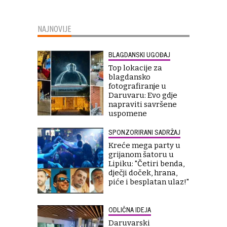
NAJNOVIJE
BLAGDANSKI UGOĐAJ
Top lokacije za
blagdansko
fotografiranje u
Daruvaru: Evo gdje
napraviti savršene
uspomene
SPONZORIRANI SADRŽAJ
Kreće mega party u
grijanom šatoru u
Lipiku: "Četiri benda,
dječji doček, hrana,
piće i besplatan ulaz!"
ODLIČNA IDEJA
Daruvarski