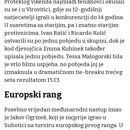
Proteklog vikenda najmlađi feniksovci okušali
su se i u Virovitici, gdje su 12-godišnji
natjecatelji igrali u konkurenciji do 14 godina.
U susretima sa starijim, pa i znatno starijim
protivnicima, Ivan Ratić i Ricardo Kolić
ostvarili su po jednu pobjedu u skupini, dok je
kod djevojčica Emma Kuhinek također
upisala jednu pobjedu. Tessa Malogorski bila
je vrlo blizu uspjeha, no pobjeda joj je
izmaknula u dramatičnom tie-breaku trećeg
seta rezultatom 15:13.
Europski rang
Posebno vrijedan međunarodni nastup imao
je Jakov Ogrizek, koji je najprije igrao u
Subotici na turniru europskog prvog ranga. U