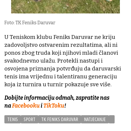
Foto: TK Feniks Daruvar
U Teniskom klubu Feniks Daruvar ne kriju
zadovoljstvo ostvarenim rezultatima, ali ni
ponos zbog truda koji njihovi mladi članovi
svakodnevno ulažu. Protekli nastupi i
osvojena priznanja potvrđuju da daruvarski
tenis ima vrijednu i talentiranu generaciju
koja iz turnira u turnir pokazuje sve više.
Dobijte informaciju odmah, zapratite nas
na
Facebooku
i
TikToku
!
TENIS
SPORT
TK FENIKS DARUVAR
NATJECANJE