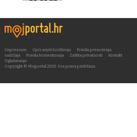
Impressum
Opći uvjeti korištenja
Pravila prenošenja
sadržaja
Pravila komentiranja
Zaštita privatnosti
Kontakt
Oglašavanje
Copyright © Mojportal 2020. Sva prava pridržana.