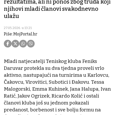
rezultatima, ali ni ponos zbog truda koji
njihovi mladi članovi svakodnevno
ulažu
27.05.2026. u 13:21
Piše: MojPortal.hr
Mladi natjecatelji Teniskog kluba Feniks
Daruvar protekla su dva tjedna proveli vrlo
aktivno, nastupajući na turnirima u Karlovcu,
Čakovcu, Virovitici, Subotici i Đakovu. Tessa
Malogorski, Emma Kuhinek, Jana Halupa, Ivan
Ratić, Jakov Ogrizek, Ricardo Kolić i ostali
članovi kluba još su jednom pokazali
predanost, borbenost i sve bolju formu na