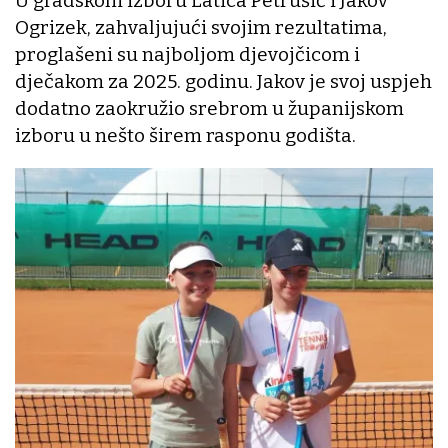
U gradskom izboru Latica Petrušić i Jakov
Ogrizek, zahvaljujući svojim rezultatima,
proglašeni su najboljom djevojčicom i
dječakom za 2025. godinu. Jakov je svoj uspjeh
dodatno zaokružio srebrom u županijskom
izboru u nešto širem rasponu godišta.