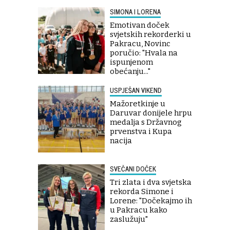
SIMONA I LORENA
Emotivan doček
svjetskih rekorderki u
Pakracu, Novinc
poručio: "Hvala na
ispunjenom
obećanju..."
USPJEŠAN VIKEND
Mažoretkinje u
Daruvar donijele hrpu
medalja s Državnog
prvenstva i Kupa
nacija
SVEČANI DOČEK
Tri zlata i dva svjetska
rekorda Simone i
Lorene: "Dočekajmo ih
u Pakracu kako
zaslužuju"