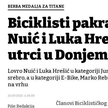
BERBA MEDALJA ZA TITANE
Biciklisti pak
Nuić i Luka Hre
utrci u Donjem
Lovro Nuić i Luka Hrešić u kategoriji Jun
srebro, a u kategoriji E-Bike, Marko Rebr
na vrhu
25.09.2025. u 18:08
Članovi Biciklističkog 
Piše: Redakcija