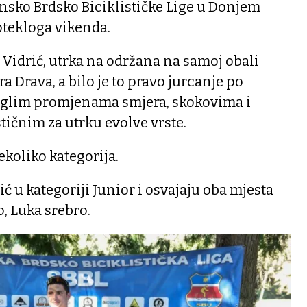
nsko Brdsko Biciklističke Lige u Donjem
otekloga vikenda.
Vidrić, utrka na održana na samoj obali
 Drava, a bilo je to pravo jurcanje po
 naglim promjenama smjera, skokovima i
ičnim za utrku evolve vrste.
ekoliko kategorija.
ć u kategoriji Junior i osvajaju oba mjesta
o, Luka srebro.