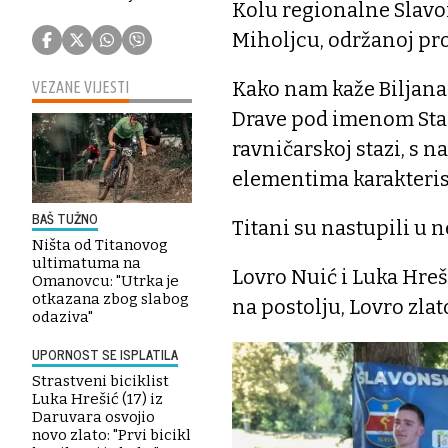
Kolu regionalne Slavo
Miholjcu, održanoj pr
Kako nam kaže Biljana 
VEZANE VIJESTI
Drave pod imenom Stara
ravničarskoj stazi, s
elementima karakterist
BAŠ TUŽNO
Titani su nastupili u n
Ništa od Titanovog
ultimatuma na
Lovro Nuić i Luka Hreši
Omanovcu: "Utrka je
otkazana zbog slabog
na postolju, Lovro zlat
odaziva"
UPORNOST SE ISPLATILA
Strastveni biciklist
Luka Hrešić (17) iz
Daruvara osvojio
novo zlato: "Prvi bicikl