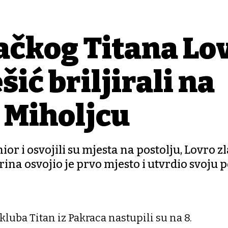
račkog Titana Lo
šić briljirali na
 Miholjcu
ior i osvojili su mjesta na postolju, Lovro z
ina osvojio je prvo mjesto i utvrdio svoju p
kluba Titan iz Pakraca nastupili su na 8.