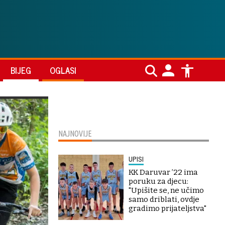
BIJEG
OGLASI
NAJNOVIJE
UPISI
KK Daruvar ’22 ima
poruku za djecu:
"Upišite se, ne učimo
samo driblati, ovdje
gradimo prijateljstva"