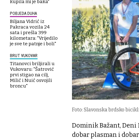
kupila mi je baka"
POBJEDA DUHA
Biljana Vidrić iz
Pakraca vozila 24
sata i prešla 399
kilometara: "Vrijedilo
je sve te patnje i boli"
BRUT VUKOVAR
Titanovci briljirali u
Vukovaru: "Šatrović
prvi stigao na cilj,
Milić i Nuić osvojili
broncu"
Foto: Slavonska brdsko bicikl
Dominik Bažant, Deni 
dobar plasman i dobar 