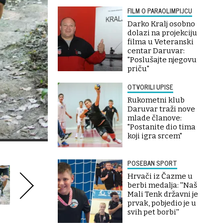
FILM O PARAOLIMPIJCU
Darko Kralj osobno
dolazi na projekciju
filma u Veteranski
centar Daruvar:
"Poslušajte njegovu
priču"
OTVORILI UPISE
Rukometni klub
Daruvar traži nove
mlade članove:
"Postanite dio tima
koji igra srcem"
POSEBAN SPORT
Hrvači iz Čazme u
berbi medalja: ''Naš
Mali Tenk državni je
prvak, pobjedio je u
svih pet borbi''