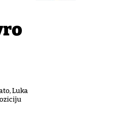
vro
lato, Luka
oziciju