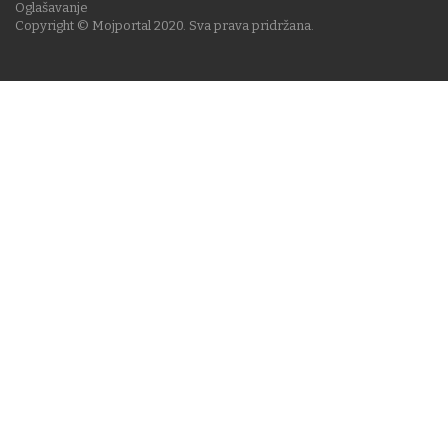
Oglašavanje
Copyright © Mojportal 2020. Sva prava pridržana.