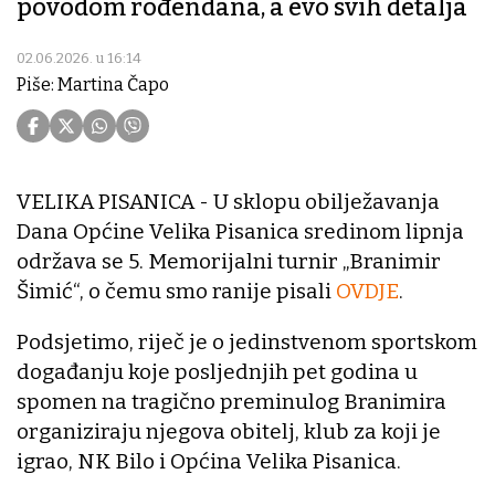
povodom rođendana, a evo svih detalja
02.06.2026. u 16:14
Piše: Martina Čapo
VELIKA PISANICA - U sklopu obilježavanja
Dana Općine Velika Pisanica sredinom lipnja
održava se 5. Memorijalni turnir „Branimir
Šimić“, o čemu smo ranije pisali
OVDJE
.
Podsjetimo, riječ je o jedinstvenom sportskom
događanju koje posljednjih pet godina u
spomen na tragično preminulog Branimira
organiziraju njegova obitelj, klub za koji je
igrao, NK Bilo i Općina Velika Pisanica.