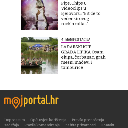
Pips, Chips &
Videoclips u
Bjelovaru: "Bit će to
večer sirovog
rock’n’rolla..."
4. MANIFESTACIJA
LAĐARSKI KUP
GRADA LIPIKA Osam
ekipa, čorbanac, grah,
mesni mačevi i
tamburice
Impressum
Opći uvjeti korištenja
Pravila prenošenja
sadržaja
Pravila komentiranja
Zaštita privatnosti
Kontakt