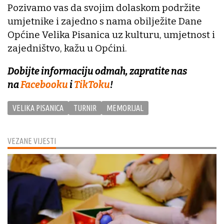
Pozivamo vas da svojim dolaskom podržite
umjetnike i zajedno s nama obilježite Dane
Općine Velika Pisanica uz kulturu, umjetnost i
zajedništvo, kažu u Općini.
Dobijte informaciju odmah, zapratite nas
na
Facebooku
i
TikToku
!
VELIKA PISANICA
TURNIR
MEMORIJAL
VEZANE VIJESTI