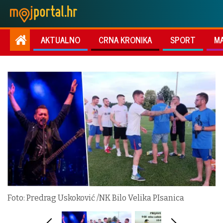
AKTUALNO
CRNA KRONIKA
SPORT
M
Foto: Predrag Uskoković /NK Bilo Velika PIsanica