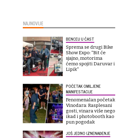
NAJNOVIJE
BENCEU U ČAST
Sprema se drugi Bike
Show Expo: ''Bit će
sjajno, motorima
ćemo spojiti Daruvar i
Lipik''
POČETAK OMILJENE
MANIFESTACIJE
Fenomenalan početak
Vinodara: Rasplesani
gosti, vinara više nego
ikad i photobooth kao
pun pogodak
JOŠ JEDNO IZNENAĐENJE