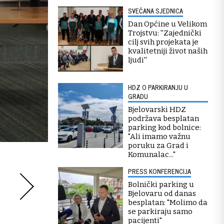
SVEČANA SJEDNICA
Dan Općine u Velikom
Trojstvu: ''Zajednički
cilj svih projekata je
kvalitetniji život naših
ljudi''
HDZ O PARKIRANJU U
GRADU
Bjelovarski HDZ
podržava besplatan
parking kod bolnice:
"Ali imamo važnu
poruku za Grad i
Komunalac..."
PRESS KONFERENCIJA
Bolnički parking u
Bjelovaru od danas
besplatan: "Molimo da
se parkiraju samo
pacijenti"