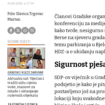
01.06.2026. u 17:19
Piše: Slavica Trgovac
Članovi Gradske organi
Martan
konferenciju za medije
kako tvrde, nesigurno 
Berse na sjeveru grada
VEZANE VIJESTI
temu parkiranja u Bjel
HDZ-a o ukidanju napl
Sigurnost pješ
GRADSKO VIJEĆE DARUVAR
SDP-ov vijećnik u Grad
Aktualni sat: Vijećnici
tražili nižu cijenu
podsjetio je kako je p
vode, stanove za
postavljeno još na proš
mlade i uklanjanje
ruševnih objekata
lokaciji koju svakodne
ZAJEDNIČKA SJEDNICA