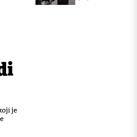
di
oji je
je