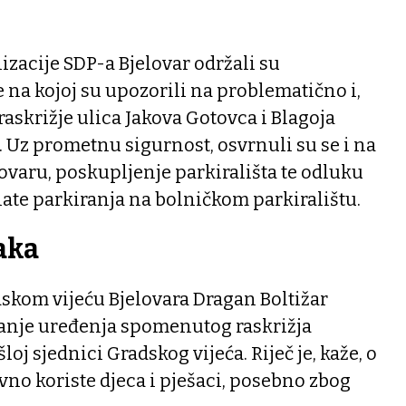
zacije SDP-a Bjelovar održali su
 na kojoj su upozorili na problematično i,
raskrižje ulica Jakova Gotovca i Blagoja
. Uz prometnu sigurnost, osvrnuli su se i na
ovaru, poskupljenje parkirališta te odluku
ate parkiranja na bolničkom parkiralištu.
aka
skom vijeću Bjelovara Dragan Boltižar
itanje uređenja spomenutog raskrižja
loj sjednici Gradskog vijeća. Riječ je, kaže, o
vno koriste djeca i pješaci, posebno zbog