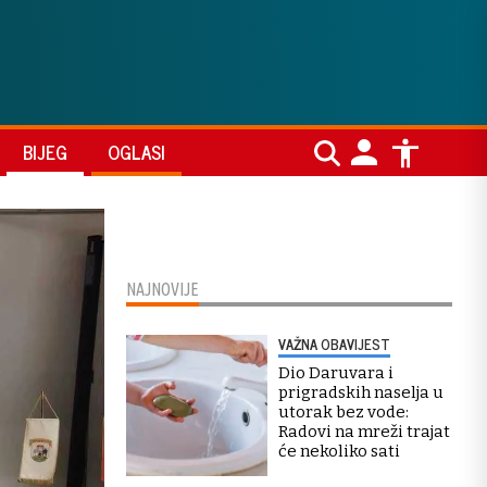
BIJEG
OGLASI
NAJNOVIJE
VAŽNA OBAVIJEST
Dio Daruvara i
prigradskih naselja u
utorak bez vode:
Radovi na mreži trajat
će nekoliko sati