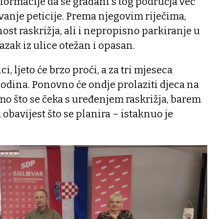
formacije da se građani s tog područja već
anje peticije. Prema njegovim riječima,
st raskrižja, ali i nepropisno parkiranje u
lazak iz ulice otežan i opasan.
i, ljeto će brzo proći, a za tri mjeseca
odina. Ponovno će ondje prolaziti djeca na
mo što se čeka s uređenjem raskrižja, barem
obavijest što se planira – istaknuo je