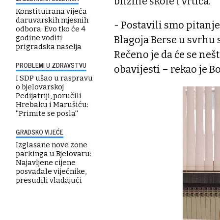
blizine škole i vrtića.
Konstituirana vijeća
daruvarskih mjesnih
- Postavili smo pitanje
odbora: Evo tko će 4
godine voditi
Blagoja Berse u svrhu s
prigradska naselja
Rečeno je da će se neš
PROBLEMI U ZDRAVSTVU
obavijesti – rekao je Bo
I SDP ušao u raspravu
o bjelovarskoj
Pedijatriji, poručili
Hrebaku i Marušiću:
''Primite se posla''
GRADSKO VIJEĆE
Izglasane nove zone
parkinga u Bjelovaru:
Najavljene cijene
posvađale vijećnike,
presudili vladajući