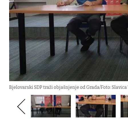
Bjelovarski SDP traži objašnjenje od Grada/Foto: Slavic