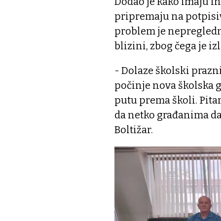
Dodao je kako imaju in
pripremaju na potpisiv
problem je nepregledno
blizini, zbog čega je iz
- Dolaze školski praznic
počinje nova školska g
putu prema školi. Pita
da netko građanima da 
Boltižar.