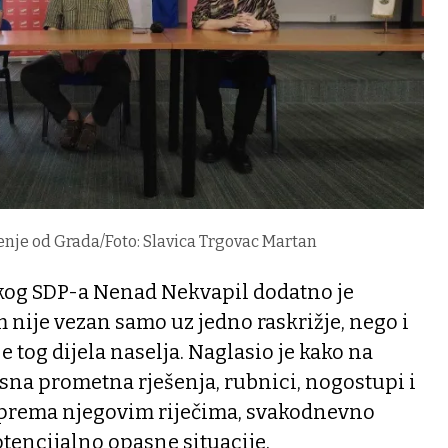
jenje od Grada/Foto: Slavica Trgovac Martan
kog SDP-a Nenad Nekvapil dodatno je
nije vezan samo uz jedno raskrižje, nego i
 tog dijela naselja. Naglasio je kako na
sna prometna rješenja, rubnici, nogostupi i
, prema njegovim riječima, svakodnevno
tencijalno opasne situacije.