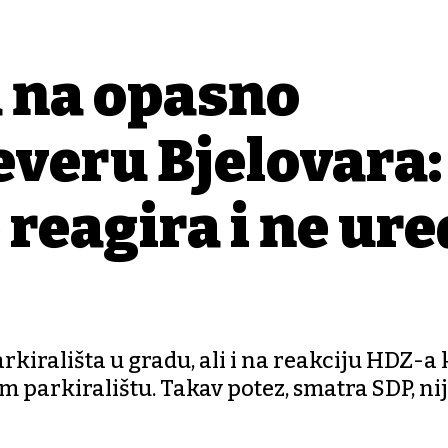
 na opasno
everu Bjelovara:
 reagira i ne ure
irališta u gradu, ali i na reakciju HDZ-a k
 parkiralištu. Takav potez, smatra SDP, ni