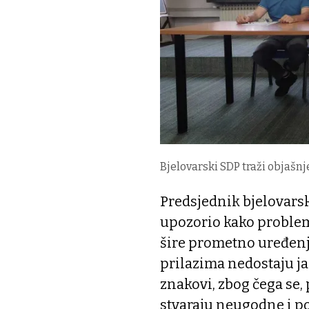
Bjelovarski SDP traži objašn
Predsjednik bjelovars
upozorio kako problem 
šire prometno uređenje
prilazima nedostaju ja
znakovi, zbog čega se
stvaraju neugodne i po