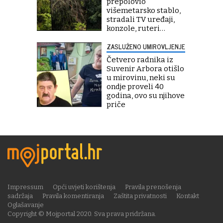
prepolovio
višemetarsko stablo,
stradali TV uređaji,
konzole, ruteri…
ZASLUŽENO UMIROVLJENJE
Četvero radnika iz
Suvenir Arbora otišlo
u mirovinu, neki su
ondje proveli 40
godina, ovo su njihove
priče
Impressum
Opći uvjeti korištenja
Pravila prenošenja
sadržaja
Pravila komentiranja
Zaštita privatnosti
Kontakt
Oglašavanje
Copyright © Mojportal 2020. Sva prava pridržana.