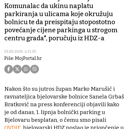
Komunalac da ukinu naplatu
parkiranja u ulicama koje okružuju
bolnicu te da preispitaju stopostotno
povećanje cijene parkinga u strogom
centru grada", poručuju iz HDZ-a
01.06.2026. u 11:05
Piše: MojPortal.hr
Nakon što su jutros župan Marko Marušić i
ravnateljica bjelovarske bolnice Sanela Grbaš
Bratković na press konferenciji objavili kako
je od danas, 1. lipnja bolnički parking u
Bjelovaru besplatan, o čemu smo pisali
OVDJE
, bjelovarski HDZ poslao je priopćenje u