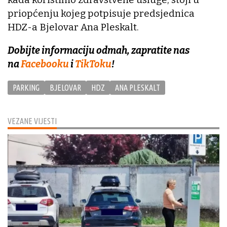
priopćenju kojeg potpisuje predsjednica
HDZ-a Bjelovar Ana Pleskalt.
Dobijte informaciju odmah, zapratite nas
na
Facebooku
i
TikToku
!
PARKING
BJELOVAR
HDZ
ANA PLESKALT
VEZANE VIJESTI