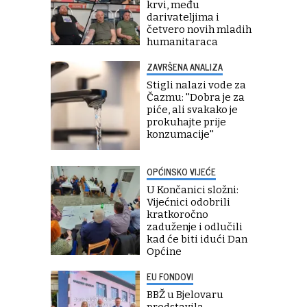
krvi, među
darivateljima i
četvero novih mladih
humanitaraca
ZAVRŠENA ANALIZA
Stigli nalazi vode za
Čazmu: ''Dobra je za
piće, ali svakako je
prokuhajte prije
konzumacije''
OPĆINSKO VIJEĆE
U Končanici složni:
Vijećnici odobrili
kratkoročno
zaduženje i odlučili
kad će biti idući Dan
Općine
EU FONDOVI
BBŽ u Bjelovaru
predstavila