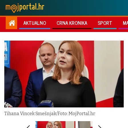
AKTUALNO
CRNA KRONIKA
SPORT
M
Tihana Vincek Smešnjak/Foto: MojPortal.hr