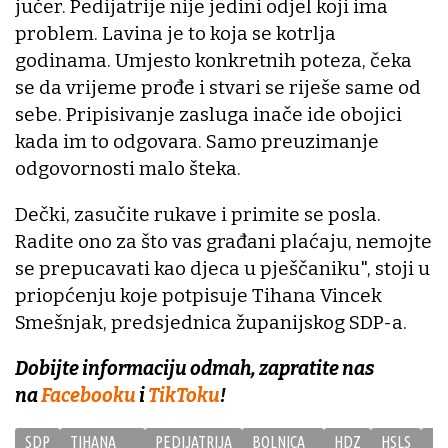
jučer. Pedijatrije nije jedini odjel koji ima
problem. Lavina je to koja se kotrlja
godinama. Umjesto konkretnih poteza, čeka
se da vrijeme prođe i stvari se riješe same od
sebe. Pripisivanje zasluga inače ide obojici
kada im to odgovara. Samo preuzimanje
odgovornosti malo šteka.
Dečki, zasučite rukave i primite se posla.
Radite ono za što vas građani plaćaju, nemojte
se prepucavati kao djeca u pješčaniku", stoji u
priopćenju koje potpisuje Tihana Vincek
Smešnjak, predsjednica županijskog SDP-a.
Dobijte informaciju odmah, zapratite nas
na
Facebooku
i
TikToku
!
SDP
TIHANA
PEDIJATRIJA
BOLNICA
HDZ
HSLS