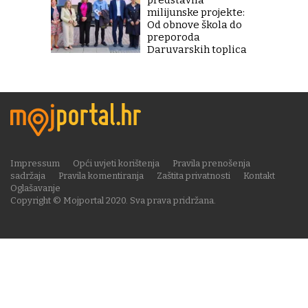
milijunske projekte:
Od obnove škola do
preporoda
Daruvarskih toplica
Impressum
Opći uvjeti korištenja
Pravila prenošenja
sadržaja
Pravila komentiranja
Zaštita privatnosti
Kontakt
Oglašavanje
Copyright © Mojportal 2020. Sva prava pridržana.