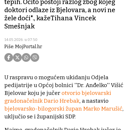
tepih. Očito postoji razlog zbog kojeg
doktori odlaze iz Bjelovara, a novi ne
žele doći"., kažeTihana Vincek
Smešnjak
14.05.2026. u 07:50
Piše: MojPortal.hr
U raspravu o mogućem ukidanju Odjela
pedijatrije u Općoj bolnici ''Dr. Anđelko'' Višić
Bjelovar koju je jučer
otvorio bjelovarski
gradonačelnik Dario Hrebak
, a nastavio
bjelovarsko-bilogorski župan Marko Marušić
,
uključio se i županijski SDP.
Naime, gradonačelnik Dario Hrebak jučer je