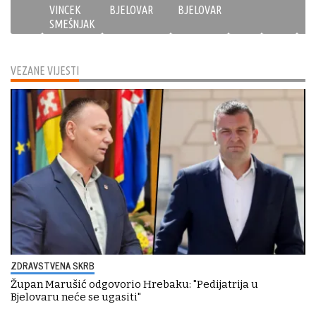
VINCEK
BJELOVAR
BJELOVAR
SMEŠNJAK
VEZANE VIJESTI
ZDRAVSTVENA SKRB
Župan Marušić odgovorio Hrebaku: "Pedijatrija u
Bjelovaru neće se ugasiti"