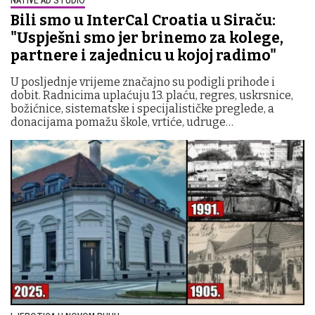
Bili smo u InterCal Croatia u Siraču:
"Uspješni smo jer brinemo za kolege,
partnere i zajednicu u kojoj radimo"
U posljednje vrijeme značajno su podigli prihode i
dobit. Radnicima uplaćuju 13. plaću, regres, uskrsnice,
božićnice, sistematske i specijalističke preglede, a
donacijama pomažu škole, vrtiće, udruge…