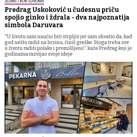
JEDINSTVENI SUVENIRI
Predrag Uskoković u čudesnu priču
spojio ginko i ždrala - dva najpoznatija
simbola Daruvara
''U životu sam naučio biti strpljiv jer sam shvatio da, kad
god nešto radiš na brzinu, činiš greške. Stoga treba sve
u životu raditi polako i promišljeno'', kaže Predrag koji je
godinama razvijao svoje ideje