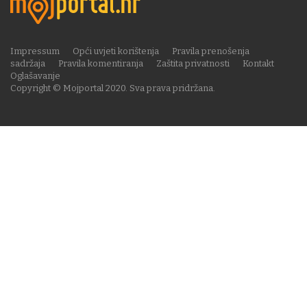
Impressum
Opći uvjeti korištenja
Pravila prenošenja
sadržaja
Pravila komentiranja
Zaštita privatnosti
Kontakt
Oglašavanje
Copyright © Mojportal 2020. Sva prava pridržana.