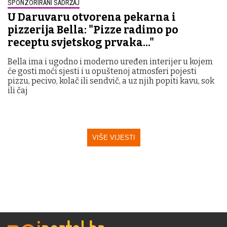
SPONZORIRANI SADRŽAJ
U Daruvaru otvorena pekarna i
pizzerija Bella: "Pizze radimo po
receptu svjetskog prvaka..."
Bella ima i ugodno i moderno uređen interijer u kojem
će gosti moći sjesti i u opuštenoj atmosferi pojesti
pizzu, pecivo, kolač ili sendvič, a uz njih popiti kavu, sok
ili čaj
VIŠE VIJESTI