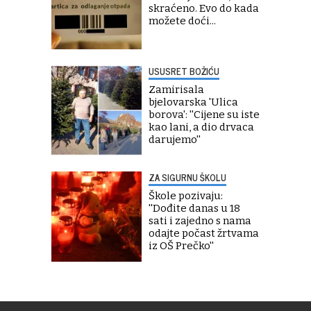
skraćeno. Evo do kada
možete doći...
USUSRET BOŽIĆU
Zamirisala
bjelovarska 'Ulica
borova': ''Cijene su iste
kao lani, a dio drvaca
darujemo''
ZA SIGURNU ŠKOLU
Škole pozivaju:
''Dođite danas u 18
sati i zajedno s nama
odajte počast žrtvama
iz OŠ Prečko''