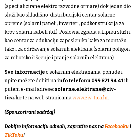
(specijalizirane elektro razvodne ormare) dok jedan dio
služi kao skladišno-distribucijski centar solarne
opreme (solarni paneli, inverteri, podkonstrukcija za
krov, solarni kabeli itd.). Poslovna zgrada u Lipiku služi i
kao centar za edukaciju zaposlenika kako za montažu
tako i za održavanje solarnih elektrana (solarni poligon
za robotsko čišćenje i pranje solarnih elektrana).
Sve informacije
o solarnim elektranama, ponude i
upite možete dobiti na
info telefonu 099 821 94 41
ili
putem e-mail adrese:
solarne.elektrane@ziv-
tica.hr
te na web stranicama
www.ziv-tica.hr
.
(Sponzorirani sadržaj)
Dobijte informaciju odmah, zapratite nas na
Facebooku
i
TikToku
!