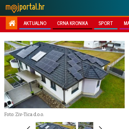
AKTUALNO
CRNA KRONIKA
SPORT
M
Foto: Ziv-Tica d.o.o.