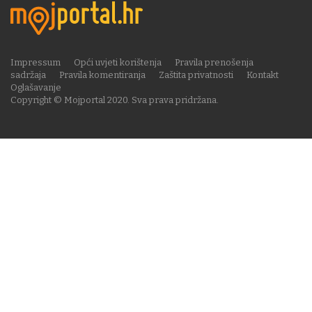
Impressum
Opći uvjeti korištenja
Pravila prenošenja
sadržaja
Pravila komentiranja
Zaštita privatnosti
Kontakt
Oglašavanje
Copyright © Mojportal 2020. Sva prava pridržana.