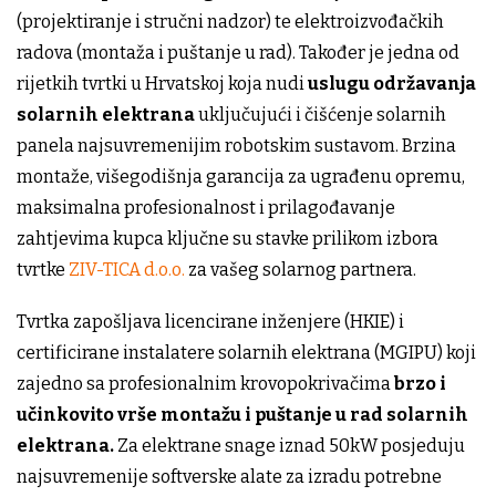
(projektiranje i stručni nadzor) te elektroizvođačkih
radova (montaža i puštanje u rad). Također je jedna od
rijetkih tvrtki u Hrvatskoj koja nudi
uslugu održavanja
solarnih elektrana
uključujući i čišćenje solarnih
panela najsuvremenijim robotskim sustavom. Brzina
montaže, višegodišnja garancija za ugrađenu opremu,
maksimalna profesionalnost i prilagođavanje
zahtjevima kupca ključne su stavke prilikom izbora
tvrtke
ZIV-TICA d.o.o.
za vašeg solarnog partnera.
Tvrtka zapošljava licencirane inženjere (HKIE) i
certificirane instalatere solarnih elektrana (MGIPU) koji
zajedno sa profesionalnim krovopokrivačima
brzo i
učinkovito vrše montažu i puštanje u rad solarnih
elektrana.
Za elektrane snage iznad 50kW posjeduju
najsuvremenije softverske alate za izradu potrebne