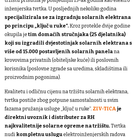
tržištu prisutna je posljednjih 15-ak godina kao elektro
inženjerska tvrtka. U posljednjih nekoliko godina
specijalizirala se za izgradnju solarnih elektrana
po principu „ključ u ruke“.
Kroz protekle dvije godine
okupila je
tim domaćih stručnjaka (25 djelatnika)
koji su izgradili dvjestotinjak solarnih elektrana s
više od 15.000 postavljenih solarnih panela
na
krovovima privatnih (obiteljske kuće) ili poslovnih
korisnika (poslovne zgrade sa uredima, skladištima ili
proizvodnim pogonima).
Kvalitetu i odličnu cijenu na tržištu solarnih elektrana,
tvrtka postiže zbog potpune samostalnosti u svim
fazama pružanja usluge „ključ u ruke“.
ZIV-TICA
je
direktni uvoznik i distributer za RH
najkvalitetnije solarne opreme na tržištu.
Tvrtka
nudi
kompletnu uslugu
elektroinženjerskih radova