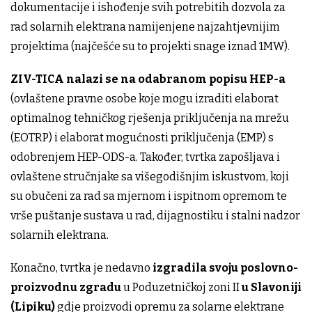
dokumentacije i ishođenje svih potrebitih dozvola za
rad solarnih elektrana namijenjene najzahtjevnijim
projektima (najčešće su to projekti snage iznad 1MW).
ZIV-TICA nalazi se na odabranom popisu HEP-a
(ovlaštene pravne osobe koje mogu izraditi elaborat
optimalnog tehničkog rješenja priključenja na mrežu
(EOTRP) i elaborat mogućnosti priključenja (EMP) s
odobrenjem HEP-ODS-a. Također, tvrtka zapošljava i
ovlaštene stručnjake sa višegodišnjim iskustvom, koji
su obučeni za rad sa mjernom i ispitnom opremom te
vrše puštanje sustava u rad, dijagnostiku i stalni nadzor
solarnih elektrana.
Konačno, tvrtka je nedavno
izgradila svoju poslovno-
proizvodnu zgradu
u Poduzetničkoj zoni II
u Slavoniji
(Lipiku)
gdje proizvodi opremu za solarne elektrane