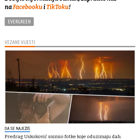
na
Facebooku
i
TikToku
!
EVERGREEN
VEZANE VIJESTI
DA SE NAJEŽIŠ
Predrag Uskoković snimio fotke koje oduzimaju dah: