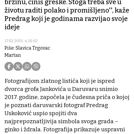
brzinu, činiš greške. Stoga treba sve u
životu raditi polako i promišljeno'', kaže
Predrag koji je godinama razvijao svoje
ideje
17.02.2025. u 20:02
Piše: Slavica Trgovac
Martan
Fotografijom zlatnog listića koji je ispred
dvorca grofa Jankovića u Daruvaru snimio
2017. godine, započela je čudesna priča o kojoj
je poznati daruvarski fotograf Predrag
Uskoković uspio spojiti dva
najprepoznatljivija simbola svoga grada –
ginko i ždrala. Fotografija prikazuje uspravni