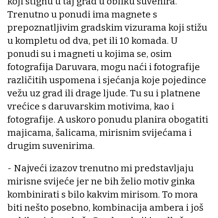
koji stignu u taj grad u obliku suvenira.
Trenutno u ponudi ima magnete s
prepoznatljivim gradskim vizurama koji stižu
u kompletu od dva, pet ili 10 komada. U
ponudi su i magneti u kojima se, osim
fotografija Daruvara, mogu naći i fotografije
različitih uspomena i sjećanja koje pojedince
vežu uz grad ili drage ljude. Tu su i platnene
vrećice s daruvarskim motivima, kao i
fotografije. A uskoro ponudu planira obogatiti
majicama, šalicama, mirisnim svijećama i
drugim suvenirima.
- Najveći izazov trenutno mi predstavljaju
mirisne svijeće jer ne bih želio motiv ginka
kombinirati s bilo kakvim mirisom. To mora
biti nešto posebno, kombinacija ambera i još