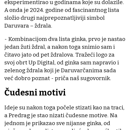
eksperimentirao u godinama koje su dolazile.
A onda je 2024. godine od fascinantnog lista
složio drugi najprepoznatljiviji simbol
Daruvara – ždrala.
- Kombinacijom dva lista ginka, prvo je nastao
jedan žuti ždral, a nakon toga snimio sam i
čitavo jato od pet ždralova. Tražeći logo za
svoj obrt Up Digital, od ginka sam napravio i
zelenog ždrala koji je Daruvarčanima sada
već dobro poznat - priča naš sugovornik.
Čudesni motivi
Ideje su nakon toga počele stizati kao na traci,
a Predrag je stao nizati čudesne motive. Na
jednom je prikazao sve nijanse ginka, od