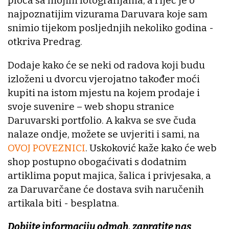
ploča sa mojim fotografijama, a riječ je o
najpoznatijim vizurama Daruvara koje sam
snimio tijekom posljednjih nekoliko godina -
otkriva Predrag.
Dodaje kako će se neki od radova koji budu
izloženi u dvorcu vjerojatno također moći
kupiti na istom mjestu na kojem prodaje i
svoje suvenire – web shopu stranice
Daruvarski portfolio. A kakva se sve čuda
nalaze ondje, možete se uvjeriti i sami, na
OVOJ POVEZNICI
. Uskoković kaže kako će web
shop postupno obogaćivati s dodatnim
artiklima poput majica, šalica i privjesaka, a
za Daruvarčane će dostava svih naručenih
artikala biti - besplatna.
Dobijte informaciju odmah, zapratite nas