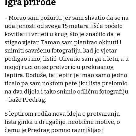
Igra prirode
- Morao sam požuriti jer sam shvatio da se na
udaljenosti od svega 15 metara lišće počelo
kovitlati i vrtjeti u krug, što je značilo da je
stigao vjetar. Taman sam planirao okinuti i
snimiti savršenu fotografiju, kad je vjetar
podigao i moj listić. Uhvatio sam ga u letu, a u
mojoj ruci on se pretvorio u prekrasnog
leptira. Doduše, taj leptir je imao samo jedno
ticalo pa sam noktom peteljku lista prelomio
na dva dijela i tako snimio odličnu fotografiju
– kaže Predrag.
S leptirom rodila nova ideja o pretvaranju
lista ginka u drugačije, neobične motive, o
čemu je Predrag pomno razmišljao i