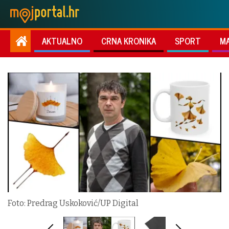
AKTUALNO
CRNA KRONIKA
SPORT
M
Foto: Predrag Uskoković/UP Digital