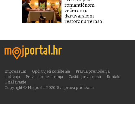
romantičnom
večerom u
daruvarskom
restoranu Terasa
Impressum
Opći uvjeti korištenja
Pravila prenošenja
sadržaja
Pravila komentiranja
Zaštita privatnosti
Kontakt
Oglašavanje
Copyright © Mojportal 2020. Sva prava pridržana.