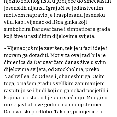
nježno zelenog lista u proljeće do smećkastih
jesenskih nijansi. Igrajući se jedinstvenim
motivom napravio je i rasplesanu jesensku
vilu, kao i vijenac od lišća ginka koji
simbolizira Daruvarčane i simpatizere grada
koji žive u različitim dijelovima svijeta.
- Vijenac još nije završen, tek je u fazi ideje i
moram ga doraditi. Motiv za ovaj rad bila je
činjenica da Daruvarčani danas žive u svim
dijelovima svijeta, od Stockholma, preko
Nashvillea, do Odese i Johanesburga. Osim
toga, o našem gradu s velikim zanimanjem
raspituju se i ljudi koji su ga nekad posjetili i
kojima je ostao u lijepom sjećanju. Mnogi su
mi se javljali ove godine na mojoj stranici
Daruvarski portfolio. Tako je, primjerice, u