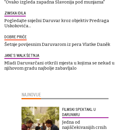
"Ovako izgleda zapadna Slavonija pod munjama"
ZIMSKA IDILA
Pogledajte snježni Daruvar kroz objektiv Predraga
Uskokovića...
DOBRE PRIČE
Šetnje povijesnim Daruvarom iz pera Vlatke Daněk
JANE'S WALK ŠETNJA
Mladi Daruvarčani otkrili mjesta u kojima se nekad u
njihovom gradu najbolje zabavljalo
NAJNOVIJE
FILMSKI SPEKTAKL U
DARUVARU
Jedna od
najiščekivanijih crnih