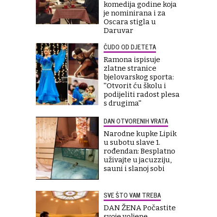
komedija godine koja
je nominirana i za
Oscara stigla u
Daruvar
ČUDO OD DJETETA
Ramona ispisuje
zlatne stranice
bjelovarskog sporta:
''Otvorit ću školu i
podijeliti radost plesa
s drugima''
DAN OTVORENIH VRATA
Narodne kupke Lipik
u subotu slave 1.
rođendan: Besplatno
uživajte u jacuzziju,
sauni i slanoj sobi
SVE ŠTO VAM TREBA
DAN ŽENA Počastite
svoje voljene