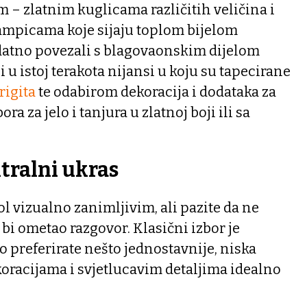
– zlatnim kuglicama različitih veličina i
ampicama koje sijaju toplom bijelom
odatno povezali s blagovaonskim dijelom
u istoj terakota nijansi u koju su tapecirane
rigita
te odabirom dekoracija i dodataka za
ora za jelo i tanjura u zlatnoj boji ili sa
ntralni ukras
ol vizualno zanimljivim, ali pazite da ne
bi ometao razgovor. Klasični izbor je
o preferirate nešto jednostavnije, niska
oracijama i svjetlucavim detaljima idealno