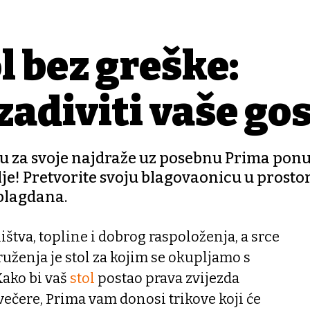
l bez greške:
 zadiviti vaše gos
u za svoje najdraže uz posebnu Prima ponu
elje! Pretvorite svoju blagovaonicu u prosto
blagdana.
ištva, topline i dobrog raspoloženja, a srce
ženja je stol za kojim se okupljamo s
 Kako bi vaš
stol
postao prava zvijezda
večere, Prima vam donosi trikove koji će