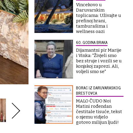
Vincekovo u
Daruvarskim
toplicama: Uživajte u
prefinoj hrani,
tamburašima i
wellness oazi
60. GODINA BRAKA
Dijamantni pir Marije
i Vinka: "Živjeli smo
bez struje i vozili se u
konjskoj zaprezi. Ali,
voljeli smo se"
BORAC IZ DARUVARASKOG
BRESTOVCA
MALO ČUDO Noi
Matini rođendan
čestitale tisuće, tekst
o njemu vidjelo
gotovo milijun ljudi!