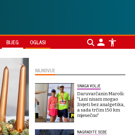
BIJEG
OGLASI
NAJNOVIJE
SNAGA VOLJE
Daruvarčanin Maroši:
"Lani nisam mogao
živjeti bez analgetika,
a sada trčim 150 km
mjesečno"
NAGRADITE SEBE