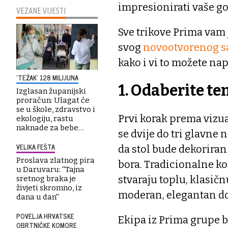
impresionirati vaše go
VEZANE VIJESTI
Sve trikove Prima vam j
svog
novootvorenog sa
kako i vi to možete nap
'TEŽAK' 128 MILIJUNA
1. Odaberite t
Izglasan županijski
proračun: Ulagat će
se u škole, zdravstvo i
Prvi korak prema vizua
ekologiju, rastu
naknade za bebe…
se dvije do tri glavne 
VELIKA FEŠTA
da stol bude dekoriran
Proslava zlatnog pira
bora. Tradicionalne ko
u Daruvaru: ''Tajna
stvaraju toplu, klasičn
sretnog braka je
živjeti skromno, iz
moderan, elegantan d
dana u dan''
POVELJA HRVATSKE
Ekipa iz Prima grupe b
OBRTNIČKE KOMORE