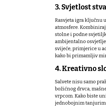
3. Svjetlost st
Rasvjeta igra ključnu
atmosfere. Kombinirajt
stolne i podne svjetiljk
ambijentalno osvjetlje
svijeće, primjerice u 
kako bi primamljiv mi
4. Kreativno sl
Salvete nisu samo prakt
božićnog drvca, mašne
vrpcom. Kako biste un
jednobojnim tanjurima