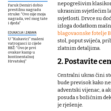
nepogrešivim klasikom 
Faruk Demiri dobio
prestižnu nagradu
ukrasnim svjetlećim l
struke: "Ovo nije moja
svjetlosti. Drvce su d
nagrada, već mog tate
i djeda"
izloga dodatkom mašni 
EDUKACIJA I ZABAVA
blagovaonske fotelje B
U ''Kukavici'' maleni
stol, poput svijeća, prib
vatrogasci iz cijele
zlatnim detaljima.
BBŽ: ''Ovo je prvi
ovakav kamp u
kontinentalnoj
2. Postavite ce
Hrvatskoj''
Centralni ukras čini st
bude previsok kako ne 
adventski vijenac, a ak
posuda s božićnim dek
je rješenje.