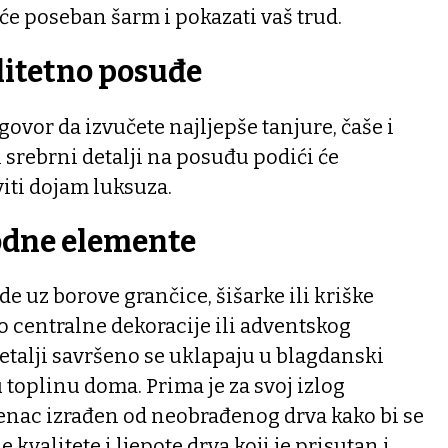
 će poseban šarm i pokazati vaš trud.
alitetno posuđe
ovor da izvučete najljepše tanjure, čaše i
li srebrni detalji na posuđu podići će
viti dojam luksuza.
rodne elemente
e uz borove grančice, šišarke ili kriške
 centralne dekoracije ili adventskog
detalji savršeno se uklapaju u blagdanski
 toplinu doma. Prima je za svoj izlog
jenac izrađen od neobrađenog drva kako bi se
 kvalitete i ljepote drva koji je prisutan i