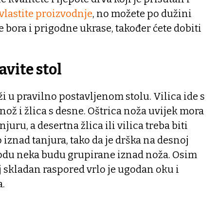
vlastite proizvodnje
, no možete po dužini
e bora i prigodne ukrase, također ćete dobiti
avite stol
i u pravilno postavljenom stolu. Vilica ide s
a nož i žlica s desne. Oštrica noža uvijek mora
uru, a desertna žlica ili vilica treba biti
iznad tanjura, tako da je drška na desnoj
 vodu neka budu grupirane iznad noža. Osim
aj skladan raspored vrlo je ugodan oku i
a.