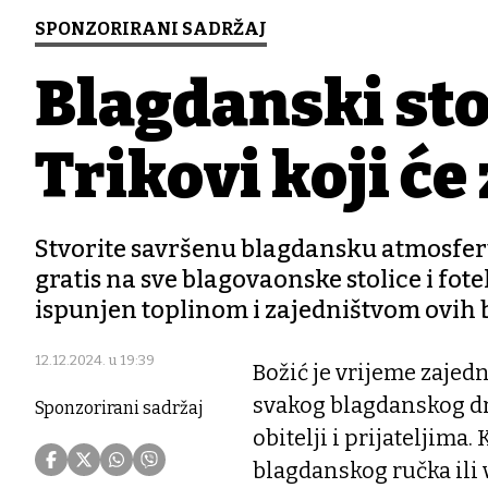
SPONZORIRANI SADRŽAJ
Blagdanski sto
Trikovi koji će
Stvorite savršenu blagdansku atmosfer
gratis na sve blagovaonske stolice i fot
ispunjen toplinom i zajedništvom ovih 
12.12.2024. u 19:39
Božić je vrijeme zajedn
svakog blagdanskog dru
Sponzorirani sadržaj
obitelji i prijateljima.
blagdanskog ručka ili 