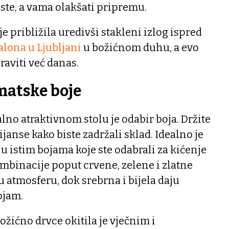
ste, a vama olakšati pripremu.
e približila uredivši stakleni izlog ispred
lona u Ljubljani
u božićnom duhu, a evo
raviti već danas.
ematske boje
lno atraktivnom stolu je odabir boja. Držite
nijanse kako biste zadržali sklad. Idealno je
 u istim bojama koje ste odabrali za kićenje
mbinacije poput crvene, zelene i zlatne
u atmosferu, dok srebrna i bijela daju
ojam.
ožićno drvce okitila je vječnim i