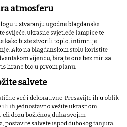
vara atmosferu
 ulogu u stvaranju ugodne blagdanske
e svijeće, ukrasne svjetleće lampice te
e kako biste stvorili toplo, intimnije
nje. Ako na blagdanskom stolu koristite
adventskom vijencu, birajte one bez mirisa
ris hrane bio u prvom planu.
ožite salvete
ične već i dekorativne. Presavijte ih u oblik
 ili ih jednostavno vežite ukrasnom
ijeli dozu božićnog duha svojim
, postavite salvete ispod dubokog tanjura.