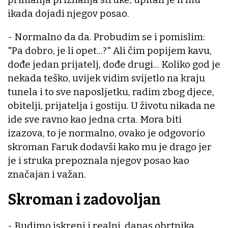
ikada dojadi njegov posao.
- Normalno da da. Probudim se i pomislim:
"Pa dobro, je li opet...?" Ali čim popijem kavu,
dođe jedan prijatelj, dođe drugi... Koliko god je
nekada teško, uvijek vidim svijetlo na kraju
tunela i to sve naposljetku, radim zbog djece,
obitelji, prijatelja i gostiju. U životu nikada ne
ide sve ravno kao jedna crta. Mora biti
izazova, to je normalno, ovako je odgovorio
skroman Faruk dodavši kako mu je drago jer
je i struka prepoznala njegov posao kao
značajan i važan.
Skroman i zadovoljan
- Budimo iskreni i realni, danas obrtnika