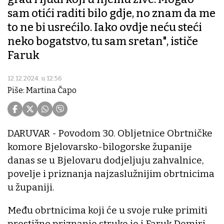
sam otići raditi bilo gdje, no znam da me
to ne bi usrećilo. Iako ovdje neću steći
neko bogatstvo, tu sam sretan", ističe
Faruk
12.12.2024. u 12:56
Piše: Martina Čapo
DARUVAR - Povodom 30. Obljetnice Obrtničke
komore Bjelovarsko-bilogorske županije
danas se u Bjelovaru dodjeljuju zahvalnice,
povelje i priznanja najzaslužnijim obrtnicima
u županiji.
Među obrtnicima koji će u svoje ruke primiti
prestižno priznanje struke je i Faruk Demiri