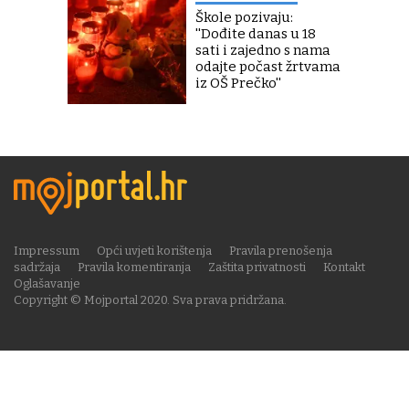
Škole pozivaju:
''Dođite danas u 18
sati i zajedno s nama
odajte počast žrtvama
iz OŠ Prečko''
Impressum
Opći uvjeti korištenja
Pravila prenošenja
sadržaja
Pravila komentiranja
Zaštita privatnosti
Kontakt
Oglašavanje
Copyright © Mojportal 2020. Sva prava pridržana.