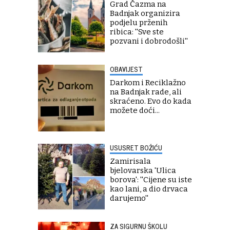
Grad Čazma na
Badnjak organizira
podjelu prženih
ribica: ''Sve ste
pozvani i dobrodošli''
OBAVIJEST
Darkom i Reciklažno
na Badnjak rade, ali
skraćeno. Evo do kada
možete doći...
USUSRET BOŽIĆU
Zamirisala
bjelovarska 'Ulica
borova': ''Cijene su iste
kao lani, a dio drvaca
darujemo''
ZA SIGURNU ŠKOLU