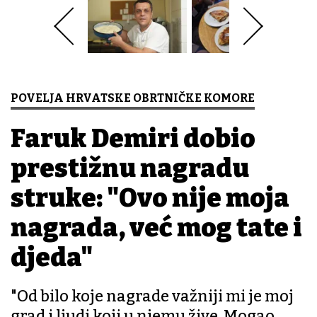
POVELJA HRVATSKE OBRTNIČKE KOMORE
Faruk Demiri dobio
prestižnu nagradu
struke: "Ovo nije moja
nagrada, već mog tate i
djeda"
"Od bilo koje nagrade važniji mi je moj
grad i ljudi koji u njemu žive. Mogao