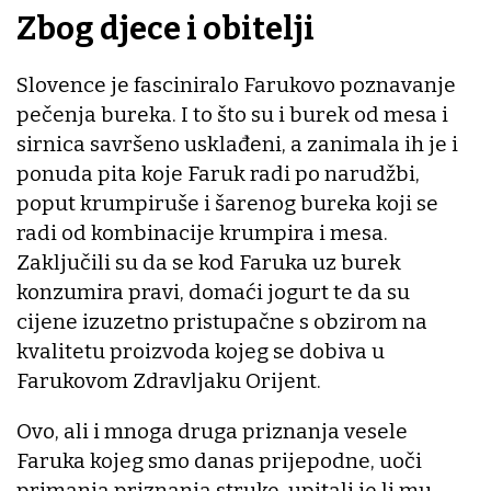
Zbog djece i obitelji
Slovence je fasciniralo Farukovo poznavanje
pečenja bureka. I to što su i burek od mesa i
sirnica savršeno usklađeni, a zanimala ih je i
ponuda pita koje Faruk radi po narudžbi,
poput krumpiruše i šarenog bureka koji se
radi od kombinacije krumpira i mesa.
Zaključili su da se kod Faruka uz burek
konzumira pravi, domaći jogurt te da su
cijene izuzetno pristupačne s obzirom na
kvalitetu proizvoda kojeg se dobiva u
Farukovom Zdravljaku Orijent.
Ovo, ali i mnoga druga priznanja vesele
Faruka kojeg smo danas prijepodne, uoči
primanja priznanja struke, upitali je li mu