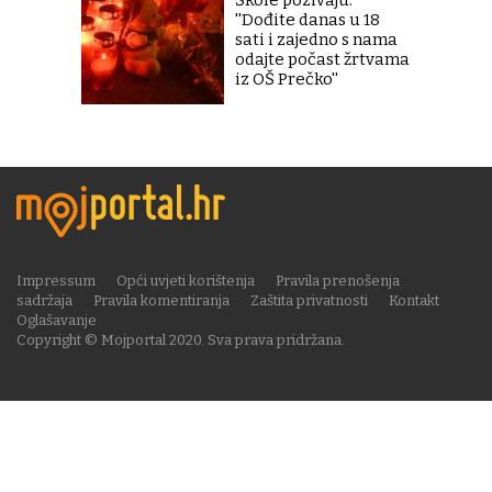
''Dođite danas u 18
sati i zajedno s nama
odajte počast žrtvama
iz OŠ Prečko''
Impressum
Opći uvjeti korištenja
Pravila prenošenja
sadržaja
Pravila komentiranja
Zaštita privatnosti
Kontakt
Oglašavanje
Copyright © Mojportal 2020. Sva prava pridržana.