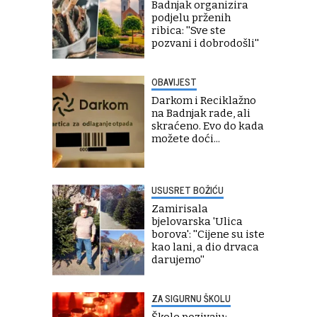
Badnjak organizira
podjelu prženih
ribica: ''Sve ste
pozvani i dobrodošli''
OBAVIJEST
Darkom i Reciklažno
na Badnjak rade, ali
skraćeno. Evo do kada
možete doći...
USUSRET BOŽIĆU
Zamirisala
bjelovarska 'Ulica
borova': ''Cijene su iste
kao lani, a dio drvaca
darujemo''
ZA SIGURNU ŠKOLU
Škole pozivaju: