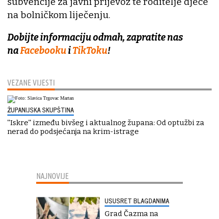
subvencije za javni prijevoz te roditelje djece
na bolničkom liječenju.
Dobijte informaciju odmah, zapratite nas
na
Facebooku
i
TikToku
!
VEZANE VIJESTI
ŽUPANIJSKA SKUPŠTINA
''Iskre'' između bivšeg i aktualnog župana: Od optužbi za
nerad do podsjećanja na krim-istrage
NAJNOVIJE
USUSRET BLAGDANIMA
Grad Čazma na