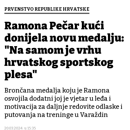
PRVENSTVO REPUBLIKE HRVATSKE
Ramona Pečar kući
donijela novu medalju:
"Na samom je vrhu
hrvatskog sportskog
plesa"
Brončana medalja koju je Ramona
osvojila dodatni joj je vjetar u leđa i
motivacija za daljnje redovite odlaske i
putovanja na treninge u Varaždin
20.03.2024. u 15:35