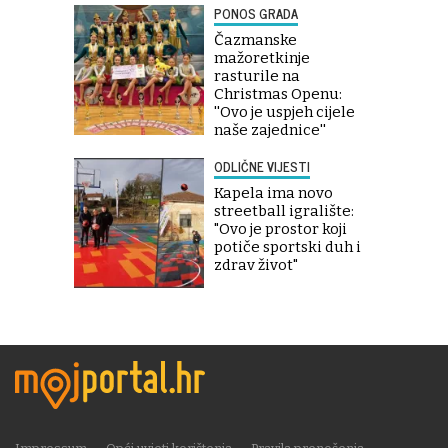
PONOS GRADA
Čazmanske
mažoretkinje
rasturile na
Christmas Openu:
''Ovo je uspjeh cijele
naše zajednice''
ODLIČNE VIJESTI
Kapela ima novo
streetball igralište:
"Ovo je prostor koji
potiče sportski duh i
zdrav život"