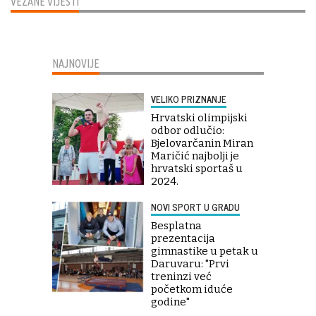
VEZANE VIJESTI
NAJNOVIJE
VELIKO PRIZNANJE
Hrvatski olimpijski
odbor odlučio:
Bjelovarčanin Miran
Maričić najbolji je
hrvatski sportaš u
2024.
NOVI SPORT U GRADU
Besplatna
prezentacija
gimnastike u petak u
Daruvaru: "Prvi
treninzi već
početkom iduće
godine"