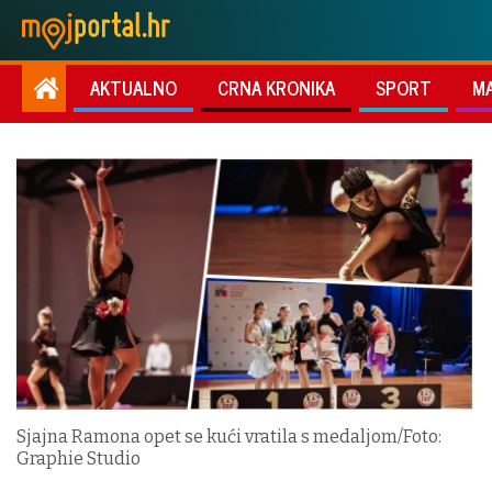
AKTUALNO
CRNA KRONIKA
SPORT
M
Sjajna Ramona opet se kući vratila s medaljom/Foto:
Graphie Studio