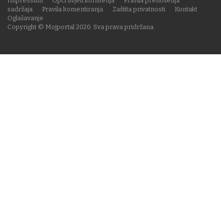
Impressum
Opći uvjeti korištenja
Pravila prenošenja
sadržaja
Pravila komentiranja
Zaštita privatnosti
Kontakt
Oglašavanje
Copyright © Mojportal 2020. Sva prava pridržana.