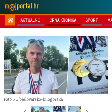
AKTUALNO
CRNA KRONIKA
SPORT
M
Foto: PU bjelovarsko-bilogorska