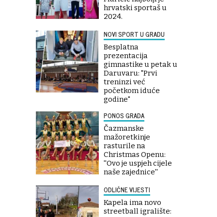
hrvatski sportaš u
2024.
NOVI SPORT U GRADU
Besplatna
prezentacija
gimnastike u petak u
Daruvaru: "Prvi
treninzi već
početkom iduće
godine"
PONOS GRADA
Čazmanske
mažoretkinje
rasturile na
Christmas Openu:
''Ovo je uspjeh cijele
naše zajednice''
ODLIČNE VIJESTI
Kapela ima novo
streetball igralište: