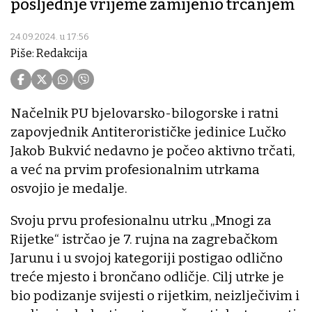
posljednje vrijeme zamijenio trčanjem
24.09.2024. u 17:56
Piše: Redakcija
Načelnik PU bjelovarsko-bilogorske i ratni
zapovjednik Antiterorističke jedinice Lučko
Jakob Bukvić nedavno je počeo aktivno trčati,
a već na prvim profesionalnim utrkama
osvojio je medalje.
Svoju prvu profesionalnu utrku „Mnogi za
Rijetke“ istrčao je 7. rujna na zagrebačkom
Jarunu i u svojoj kategoriji postigao odlično
treće mjesto i brončano odličje. Cilj utrke je
bio podizanje svijesti o rijetkim, neizlječivim i