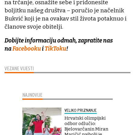
na trčanje, osnažite sebe i pridonesite
boljitku našeg društva – poručio je načelnik
Bukvić koji je na ovakav stil života potaknuo i
članove svoje obitelji.
Dobijte informaciju odmah, zapratite nas
na
Facebooku
i
TikToku
!
VEZANE VIJESTI
NAJNOVIJE
VELIKO PRIZNANJE
Hrvatski olimpijski
odbor odlučio:
Bjelovarčanin Miran
Maričić najbolji je