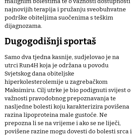
malignim bolestima te o važnosti dostupnosti
najnovijih terapija i pružanju sveobuhvatne
podrške obiteljima suočenima s teškim
dijagnozama.
Dugogodišnji sportaš
Samo dva tjedna kasnije, sudjelovao je na
utrci Run4H koja je održana u povodu
Svjetskog dana obiteljske
hiperkolesterolemije u zagrebačkom
Maksimiru. Cilj utrke je bio podignuti svijest o
važnosti pravodobnog prepoznavanja te
nasljedne bolesti koju karakterizira povišena
razina lipoproteina male gustoće. Ne
prepozna li se na vrijeme i ako se ne liječi,
povišene razine mogu dovesti do bolesti srca i