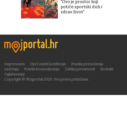
"Ovo je prostor koji
potiče sportski duh i
zdrav život"
Impressum
Opći uvjeti korištenja
Pravila prenošenja
sadržaja
Pravila komentiranja
Zaštita privatnosti
Kontakt
Oglašavanje
Copyright © Mojportal 2020. Sva prava pridržana.