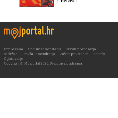
zdrav život"
Impressum
Opći uvjeti korištenja
Pravila prenošenja
sadržaja
Pravila komentiranja
Zaštita privatnosti
Kontakt
Oglašavanje
Copyright © Mojportal 2020. Sva prava pridržana.