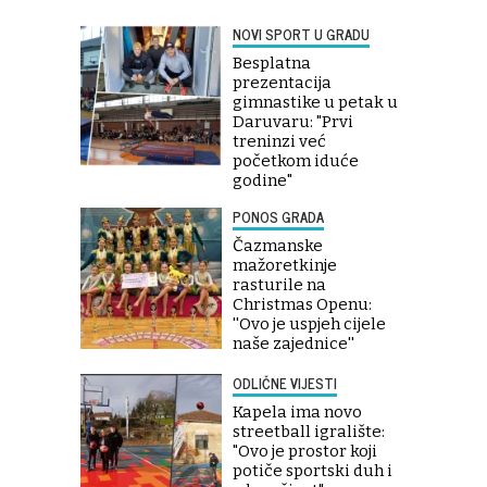
NOVI SPORT U GRADU
Besplatna
prezentacija
gimnastike u petak u
Daruvaru: "Prvi
treninzi već
početkom iduće
godine"
PONOS GRADA
Čazmanske
mažoretkinje
rasturile na
Christmas Openu:
''Ovo je uspjeh cijele
naše zajednice''
ODLIČNE VIJESTI
Kapela ima novo
streetball igralište:
"Ovo je prostor koji
potiče sportski duh i