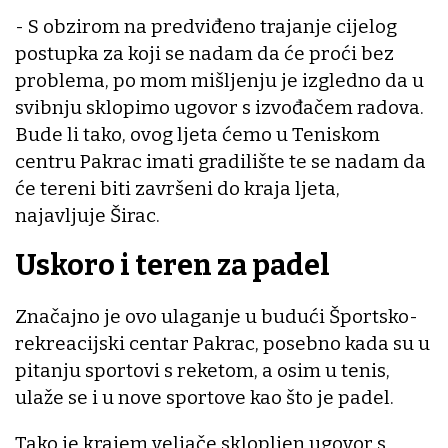
- S obzirom na predviđeno trajanje cijelog
postupka za koji se nadam da će proći bez
problema, po mom mišljenju je izgledno da u
svibnju sklopimo ugovor s izvođačem radova.
Bude li tako, ovog ljeta ćemo u Teniskom
centru Pakrac imati gradilište te se nadam da
će tereni biti završeni do kraja ljeta,
najavljuje Širac.
Uskoro i teren za padel
Značajno je ovo ulaganje u budući Športsko-
rekreacijski centar Pakrac, posebno kada su u
pitanju sportovi s reketom, a osim u tenis,
ulaže se i u nove sportove kao što je padel.
Tako je krajem veljače sklopljen ugovor s