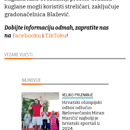
kuglane mogli koristiti streličari, zaključuje
gradonačelnica Blažević.
Dobijte informaciju odmah, zapratite nas
na
Facebooku
i
TikToku
!
VEZANE VIJESTI
NAJNOVIJE
VELIKO PRIZNANJE
Hrvatski olimpijski
odbor odlučio:
Bjelovarčanin Miran
Maričić najbolji je
hrvatski sportaš u
2024.