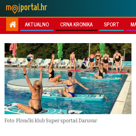
AKTUALNO
CRNA KRONIKA
SPORT
M
Foto: Plivački klub Super sportaš Daruvar