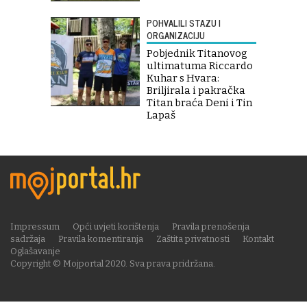
POHVALILI STAZU I
ORGANIZACIJU
Pobjednik Titanovog
ultimatuma Riccardo
Kuhar s Hvara:
Briljirala i pakračka
Titan braća Deni i Tin
Lapaš
Impressum
Opći uvjeti korištenja
Pravila prenošenja
sadržaja
Pravila komentiranja
Zaštita privatnosti
Kontakt
Oglašavanje
Copyright © Mojportal 2020. Sva prava pridržana.