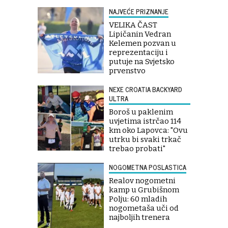
NAJVEĆE PRIZNANJE
VELIKA ČAST
Lipičanin Vedran
Kelemen pozvan u
reprezentaciju i
putuje na Svjetsko
prvenstvo
NEXE CROATIA BACKYARD
ULTRA
Boroš u paklenim
uvjetima istrčao 114
km oko Lapovca: "Ovu
utrku bi svaki trkač
trebao probati"
NOGOMETNA POSLASTICA
Realov nogometni
kamp u Grubišnom
Polju: 60 mladih
nogometaša uči od
najboljih trenera