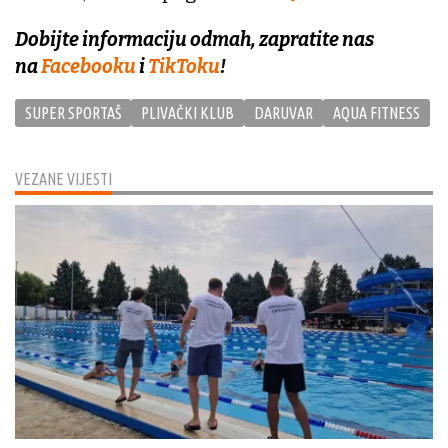
Dobijte informaciju odmah, zapratite nas
na
Facebooku
i
TikToku
!
SUPER SPORTAŠ
PLIVAČKI KLUB
DARUVAR
AQUA FITNESS
VEZANE VIJESTI