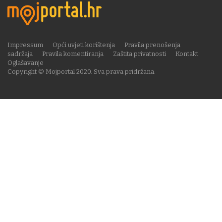
Impressum
Opći uvjeti korištenja
Pravila prenošenja
sadržaja
Pravila komentiranja
Zaštita privatnosti
Kontakt
Oglašavanje
Copyright © Mojportal 2020. Sva prava pridržana.