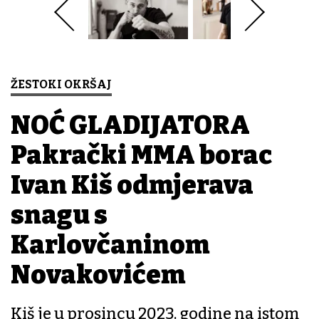
ŽESTOKI OKRŠAJ
NOĆ GLADIJATORA
Pakrački MMA borac
Ivan Kiš odmjerava
snagu s
Karlovčaninom
Novakovićem
Kiš je u prosincu 2023. godine na istom