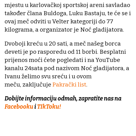
mjestu u karlovačkoj sportskoj areni savladao
također člana Buldoga, Luku Bastaju, te će se i
ovaj meč odviti u Velter kategoriji do 77
kilograma, a organizator je Noć gladijatora.
Dvoboji kreću u 20 sati, a meč našeg borca
deveti je po rasporedu od 11 borbi. Besplatni
prijenos moći ćete pogledati i na YouTube
kanalu 24sata pod nazivom Noć gladijatora, a
Ivanu želimo svu sreću i u ovom
meču, zaključuje
Pakrački list
.
Dobijte informaciju odmah, zapratite nas na
Facebooku
i
TIkToku!