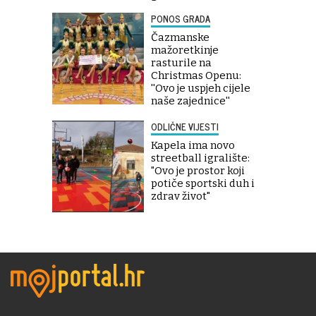
PONOS GRADA
Čazmanske
mažoretkinje
rasturile na
Christmas Openu:
''Ovo je uspjeh cijele
naše zajednice''
ODLIČNE VIJESTI
Kapela ima novo
streetball igralište:
"Ovo je prostor koji
potiče sportski duh i
zdrav život"