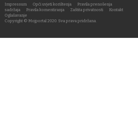
Impressum
Opći uvjeti korištenja
Pravila prenošenja
sadržaja
Pravila komentiranja
Zaštita privatnosti
Kontakt
Oglašavanje
Copyright © Mojportal 2020. Sva prava pridržana.