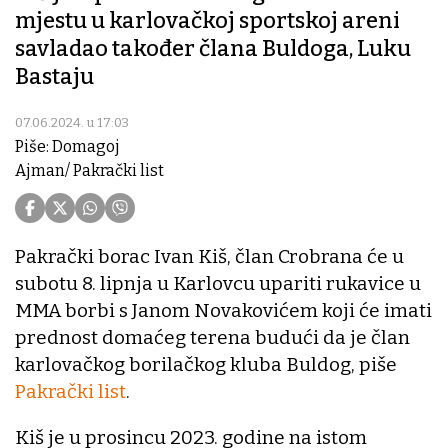
mjestu u karlovačkoj sportskoj areni
savladao također člana Buldoga, Luku
Bastaju
07.06.2024. u 17:03
Piše: Domagoj
Ajman/ Pakrački list
Pakrački borac Ivan Kiš, član Crobrana će u
subotu 8. lipnja u Karlovcu upariti rukavice u
MMA borbi s Janom Novakovićem koji će imati
prednost domaćeg terena budući da je član
karlovačkog borilačkog kluba Buldog, piše
Pakrački list
.
Kiš je u prosincu 2023. godine na istom