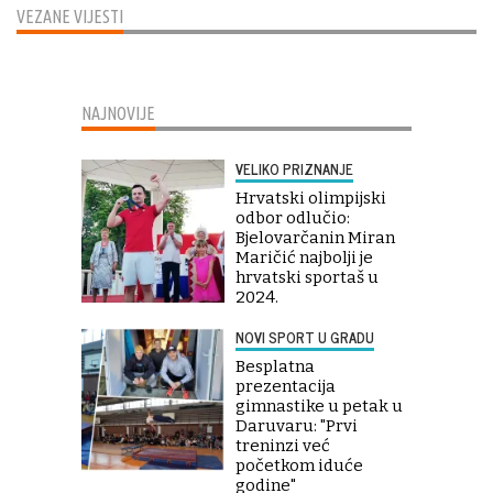
VEZANE VIJESTI
NAJNOVIJE
VELIKO PRIZNANJE
Hrvatski olimpijski
odbor odlučio:
Bjelovarčanin Miran
Maričić najbolji je
hrvatski sportaš u
2024.
NOVI SPORT U GRADU
Besplatna
prezentacija
gimnastike u petak u
Daruvaru: "Prvi
treninzi već
početkom iduće
godine"