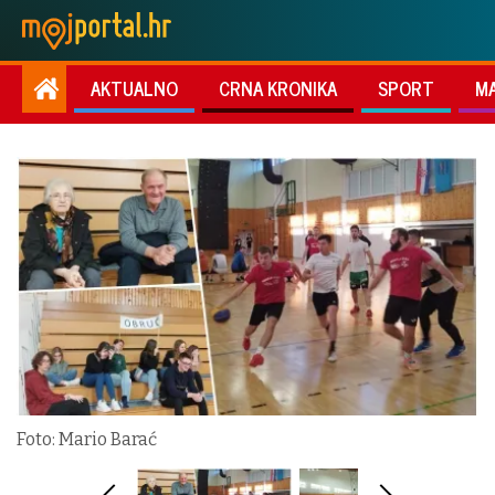
AKTUALNO
CRNA KRONIKA
SPORT
M
Foto: Mario Barać