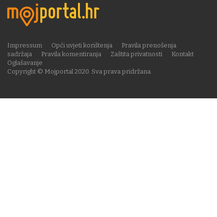
Impressum
Opći uvjeti korištenja
Pravila prenošenja
sadržaja
Pravila komentiranja
Zaštita privatnosti
Kontakt
Oglašavanje
Copyright © Mojportal 2020. Sva prava pridržana.