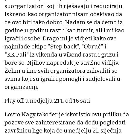
suorganizatori koji ih rješavaju i reduciraju.
Iskreno, kao organizator nisam očekivao da
će ovo biti tako dobro. Nadam se da ćemo iz
godine u godinu rasti i kao turnir, ali i mi kao
igrači i osobe. Drago mi je vidjeti kako ove
najmlađe ekipe "Step back", "Obruč" i
"KK Pali" iz vikenda u vikend rastu i grizu i
bore se. Njihov napredak je strašno vidljiv.
Želim u ime svih organizatora zahvaliti se
svima koji su igrali i pomogli i sudjelovali u
organizaciji.
Play off u nedjelju 21.1. od 16 sati
Lovro Nagy također je iskoristio ovu priliku da
pozove sve zainteresirane da dođu pogledati
završnicu lige koja će u nedjelju 21. siječnja