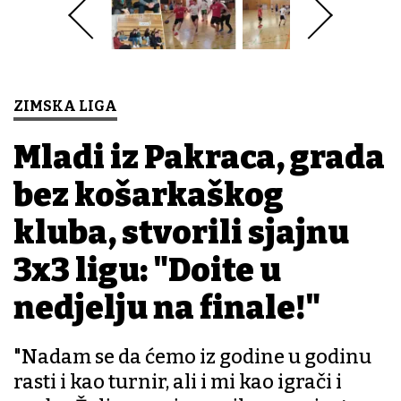
ZIMSKA LIGA
Mladi iz Pakraca, grada
bez košarkaškog
kluba, stvorili sjajnu
3x3 ligu: "Dođite u
nedjelju na finale!"
"Nadam se da ćemo iz godine u godinu
rasti i kao turnir, ali i mi kao igrači i