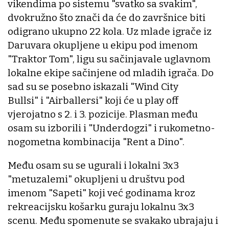
vikendima po sistemu "svatko sa svakim",
dvokružno što znači da će do završnice biti
odigrano ukupno 22 kola. Uz mlade igrače iz
Daruvara okupljene u ekipu pod imenom
"Traktor Tom", ligu su sačinjavale uglavnom
lokalne ekipe sačinjene od mladih igrača. Do
sad su se posebno iskazali "Wind City
Bullsi" i "Airballersi" koji će u play off
vjerojatno s 2. i 3. pozicije. Plasman među
osam su izborili i "Underdogzi" i rukometno-
nogometna kombinacija "Rent a Dino".
Među osam su se ugurali i lokalni 3x3
"metuzalemi" okupljeni u društvu pod
imenom "Sapeti" koji već godinama kroz
rekreacijsku košarku guraju lokalnu 3x3
scenu. Među spomenute se svakako ubrajaju i