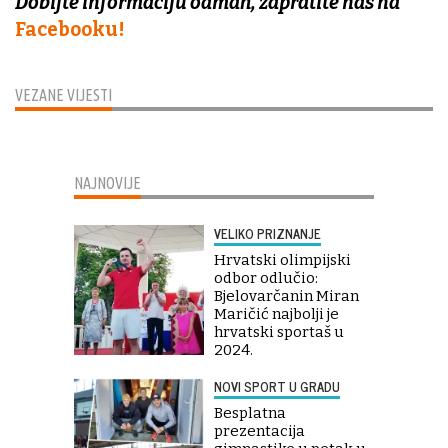
Dobijte informaciju odmah, zapratite nas na
Facebooku!
VEZANE VIJESTI
NAJNOVIJE
VELIKO PRIZNANJE
Hrvatski olimpijski
odbor odlučio:
Bjelovarčanin Miran
Maričić najbolji je
hrvatski sportaš u
2024.
NOVI SPORT U GRADU
Besplatna
prezentacija