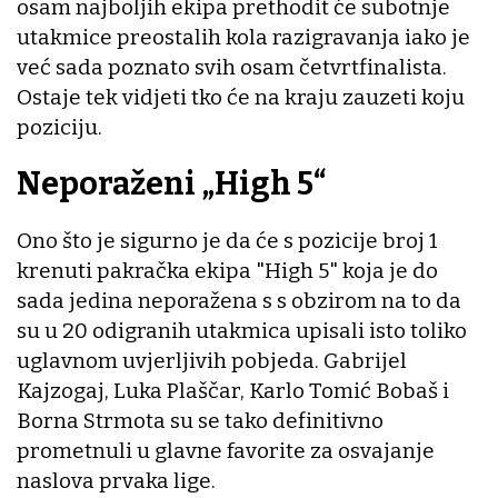
osam najboljih ekipa prethodit će subotnje
utakmice preostalih kola razigravanja iako je
već sada poznato svih osam četvrtfinalista.
Ostaje tek vidjeti tko će na kraju zauzeti koju
poziciju.
Neporaženi „High 5“
Ono što je sigurno je da će s pozicije broj 1
krenuti pakračka ekipa "High 5" koja je do
sada jedina neporažena s s obzirom na to da
su u 20 odigranih utakmica upisali isto toliko
uglavnom uvjerljivih pobjeda. Gabrijel
Kajzogaj, Luka Plaščar, Karlo Tomić Bobaš i
Borna Strmota su se tako definitivno
prometnuli u glavne favorite za osvajanje
naslova prvaka lige.