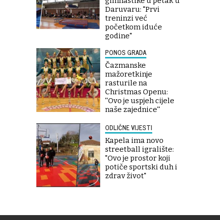
gimnastike u petak u
Daruvaru: "Prvi
treninzi već
početkom iduće
godine"
PONOS GRADA
Čazmanske
mažoretkinje
rasturile na
Christmas Openu:
''Ovo je uspjeh cijele
naše zajednice''
ODLIČNE VIJESTI
Kapela ima novo
streetball igralište:
"Ovo je prostor koji
potiče sportski duh i
zdrav život"