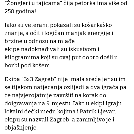
"Žongleri u tajicama" čija petorka ima više od
250 godina!
Iako su veterani, pokazali su košarkaško
znanje, a očit i logičan manjak energije i
brzine u odnosu na mlađe
ekipe nadoknađivali su iskustvom i
kilogramima koji su ovaj put dobro došli u
borbi pod košem.
Ekipa "3x3 Zagreb" nije imala sreće jer su im
se tijekom natjecanja ozlijedila dva igrača pa
će najvjerojatnije završiti na korak do
doigravanja na 9. mjestu. Iako u ekipi igraju
lokalni dečki među kojima i Patrik Ljevar,
ekipu su nazvali Zagreb, a zanimljivo je i
objašnjenje.