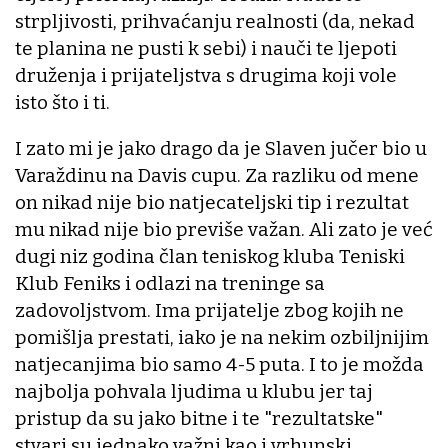
strpljivosti, prihvaćanju realnosti (da, nekad
te planina ne pusti k sebi) i nauči te ljepoti
druženja i prijateljstva s drugima koji vole
isto što i ti.
I zato mi je jako drago da je Slaven jučer bio u
Varaždinu na Davis cupu. Za razliku od mene
on nikad nije bio natjecateljski tip i rezultat
mu nikad nije bio previše važan. Ali zato je već
dugi niz godina član teniskog kluba Teniski
Klub Feniks i odlazi na treninge sa
zadovoljstvom. Ima prijatelje zbog kojih ne
pomišlja prestati, iako je na nekim ozbiljnijim
natjecanjima bio samo 4-5 puta. I to je možda
najbolja pohvala ljudima u klubu jer taj
pristup da su jako bitne i te "rezultatske"
stvari su jednako važni kao i vrhunski