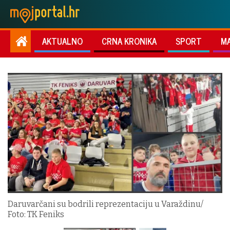
AKTUALNO
CRNA KRONIKA
SPORT
M
Daruvarčani su bodrili reprezentaciju u Varaždinu/
Foto: TK Feniks