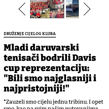
DRUŽENJE CIJELOG KLUBA
Mladi daruvarski
tenisači bodrili Davis
cup reprezentaciju:
"Bili smo najglasniji i
najpristojniji!"
"Zauzeli smo cijelu jednu tribinu. I opet
smo, kao na svim našim putovanjima,