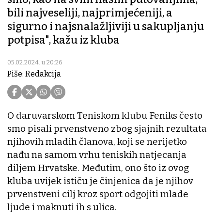
bili najveseliji, najprimjećeniji, a
sigurno i najsnalažljiviji u sakupljanju
potpisa", kažu iz kluba
05.02.2024. u 20:26
Piše: Redakcija
O daruvarskom Teniskom klubu Feniks često
smo pisali prvenstveno zbog sjajnih rezultata
njihovih mladih članova, koji se nerijetko
nađu na samom vrhu teniskih natjecanja
diljem Hrvatske. Međutim, ono što iz ovog
kluba uvijek ističu je činjenica da je njihov
prvenstveni cilj kroz sport odgojiti mlade
ljude i maknuti ih s ulica.