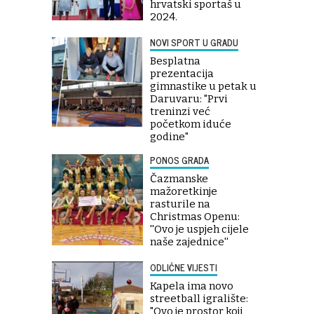
hrvatski sportaš u
2024.
NOVI SPORT U GRADU
Besplatna
prezentacija
gimnastike u petak u
Daruvaru: "Prvi
treninzi već
početkom iduće
godine"
PONOS GRADA
Čazmanske
mažoretkinje
rasturile na
Christmas Openu:
''Ovo je uspjeh cijele
naše zajednice''
ODLIČNE VIJESTI
Kapela ima novo
streetball igralište:
"Ovo je prostor koji