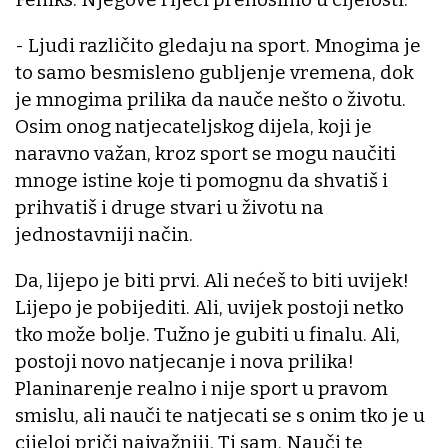
- Ljudi različito gledaju na sport. Mnogima je
to samo besmisleno gubljenje vremena, dok
je mnogima prilika da nauče nešto o životu.
Osim onog natjecateljskog dijela, koji je
naravno važan, kroz sport se mogu naučiti
mnoge istine koje ti pomognu da shvatiš i
prihvatiš i druge stvari u životu na
jednostavniji način.
Da, lijepo je biti prvi. Ali nećeš to biti uvijek!
Lijepo je pobijediti. Ali, uvijek postoji netko
tko može bolje. Tužno je gubiti u finalu. Ali,
postoji novo natjecanje i nova prilika!
Planinarenje realno i nije sport u pravom
smislu, ali nauči te natjecati se s onim tko je u
cijeloj priči najvažniji. Ti sam. Nauči te