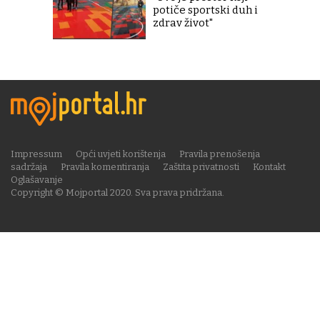
potiče sportski duh i
zdrav život"
Impressum
Opći uvjeti korištenja
Pravila prenošenja
sadržaja
Pravila komentiranja
Zaštita privatnosti
Kontakt
Oglašavanje
Copyright © Mojportal 2020. Sva prava pridržana.