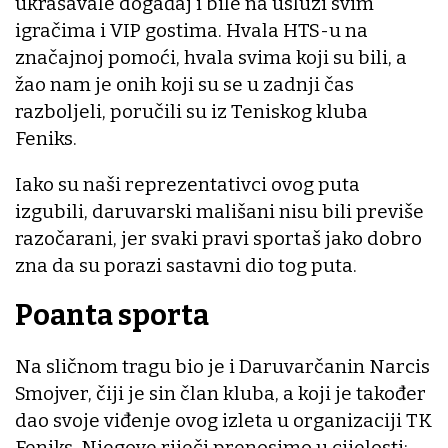
ukrašavale događaj i bile na usluzi svim
igračima i VIP gostima. Hvala HTS-u na
značajnoj pomoći, hvala svima koji su bili, a
žao nam je onih koji su se u zadnji čas
razboljeli, poručili su iz Teniskog kluba
Feniks.
Iako su naši reprezentativci ovog puta
izgubili, daruvarski mališani nisu bili previše
razočarani, jer svaki pravi sportaš jako dobro
zna da su porazi sastavni dio tog puta.
Poanta sporta
Na sličnom tragu bio je i Daruvarčanin Narcis
Smojver, čiji je sin član kluba, a koji je također
dao svoje viđenje ovog izleta u organizaciji TK
Feniks. Njegove riječi prenosimo u cijelosti: