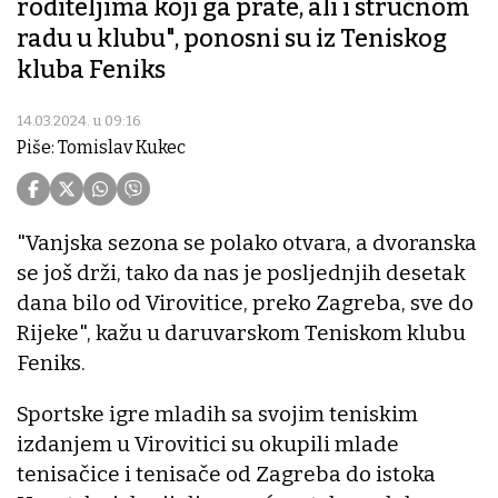
roditeljima koji ga prate, ali i stručnom
radu u klubu", ponosni su iz Teniskog
kluba Feniks
14.03.2024. u 09:16
Piše: Tomislav Kukec
"Vanjska sezona se polako otvara, a dvoranska
se još drži, tako da nas je posljednjih desetak
dana bilo od Virovitice, preko Zagreba, sve do
Rijeke", kažu u daruvarskom Teniskom klubu
Feniks.
Sportske igre mladih sa svojim teniskim
izdanjem u Virovitici su okupili mlade
tenisačice i tenisače od Zagreba do istoka