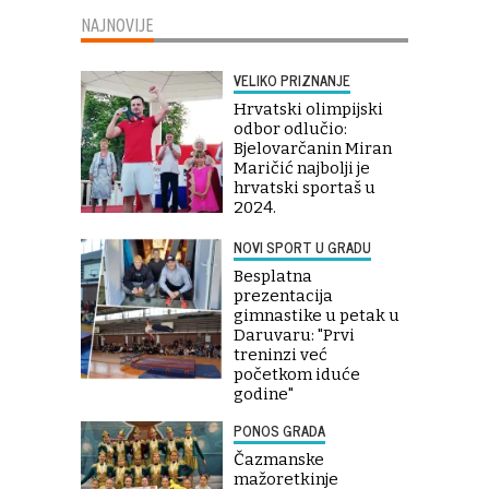
NAJNOVIJE
VELIKO PRIZNANJE
Hrvatski olimpijski
odbor odlučio:
Bjelovarčanin Miran
Maričić najbolji je
hrvatski sportaš u
2024.
NOVI SPORT U GRADU
Besplatna
prezentacija
gimnastike u petak u
Daruvaru: "Prvi
treninzi već
početkom iduće
godine"
PONOS GRADA
Čazmanske
mažoretkinje