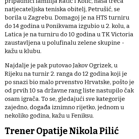
pripadnici familija Ratić i Kolić, naša treća
natjecateljska teniska obitelj, Petrušić, se
borila u Zagrebu. Domagoj je na HTS turniru
do 14 godina u Ponikvama izgubio u 2. kolu, a
Latica je na turniru do 10 godina u TK Victoria
zaustavljena u polufinalu zelene skupine -
kažu u klubu.
Najdalje je pak putovao Jakov Ogrizek, u
Rijeku na turnir 2. ranga do 12 godina koji je
po snazi bio malo prvenstvo Hrvatske, pošto je
od prvih 10 sa državne rang liste nastupilo čak
osam igrača. To se, gledajući sve kategorije
zajedno, događa iznimno rijetko, jednom u
nekoliko godina, kažu u Feniksu.
Trener Opatije Nikola Pilić