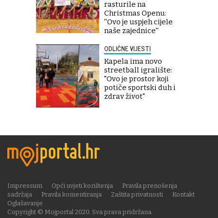
rasturile na
Christmas Openu:
''Ovo je uspjeh cijele
naše zajednice''
ODLIČNE VIJESTI
Kapela ima novo
streetball igralište:
"Ovo je prostor koji
potiče sportski duh i
zdrav život"
Impressum
Opći uvjeti korištenja
Pravila prenošenja
sadržaja
Pravila komentiranja
Zaštita privatnosti
Kontakt
Oglašavanje
Copyright © Mojportal 2020. Sva prava pridržana.