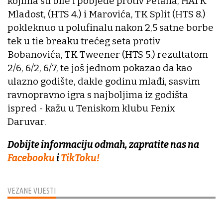
kojima su bile i pobjede protiv Petana, HATK
Mladost, (HTS 4.) i Marovića, TK Split (HTS 8.)
pokleknuo u polufinalu nakon 2,5 satne borbe
tek u tie breaku trećeg seta protiv
Bobanovića, TK Tweener (HTS 5.) rezultatom
2/6, 6/2, 6/7, te još jednom pokazao da kao
ulazno godište, dakle godinu mlađi, sasvim
ravnopravno igra s najboljima iz godišta
ispred - kažu u Teniskom klubu Fenix
Daruvar.
Dobijte informaciju odmah, zapratite nas na
Facebooku
i
TikToku!
VEZANE VIJESTI