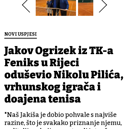
NOVI USPJESI
Jakov Ogrizek iz TK-a
Feniks u Rijeci
oduševio Nikolu Pilića,
vrhunskog igrača i
doajena tenisa
"Naš Jakiša je dobio pohvale s najviše
razine, što je svakako priznanje njemu,