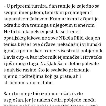
- U pripremi turnira, dan ranije je zajedno sa
svojim imenjakom, teniskim prijateljem i
suparnikom Jakovom Kramarićem iz Opatije,
odradio dva treninga s njegovim trenerom.
Ne bi to bila neka vijest da se trener
opatijskog Jakova ne zove Nikola Pilić, doajen
tenisa bivše i ove države, nekadašnji vrhunski
igrač, a potom kao trener višestruki pobjednik
Davis cup-a kao izbornik Njemačke i Hrvatske
i još mnogo toga. Naš Jakiša je dobio pohvale
s najviše razine, što je svakako priznanje
njemu, roditeljima koji ga prate, ali i
stručnom radu u klubu.
Sam turnir je bio iznimno težak i vrlo
uspješan, jer je nakon četiri pobjede, među