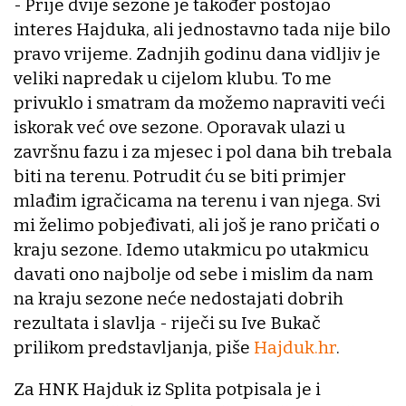
- Prije dvije sezone je također postojao
interes Hajduka, ali jednostavno tada nije bilo
pravo vrijeme. Zadnjih godinu dana vidljiv je
veliki napredak u cijelom klubu. To me
privuklo i smatram da možemo napraviti veći
iskorak već ove sezone. Oporavak ulazi u
završnu fazu i za mjesec i pol dana bih trebala
biti na terenu. Potrudit ću se biti primjer
mlađim igračicama na terenu i van njega. Svi
mi želimo pobjeđivati, ali još je rano pričati o
kraju sezone. Idemo utakmicu po utakmicu
davati ono najbolje od sebe i mislim da nam
na kraju sezone neće nedostajati dobrih
rezultata i slavlja - riječi su Ive Bukač
prilikom predstavljanja, piše
Hajduk.hr
.
Za HNK Hajduk iz Splita potpisala je i