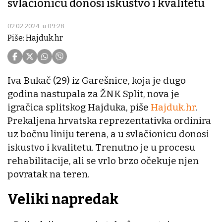
svlačionicu donosi iskustvo i kvalitetu
02.02.2024. u 09:28
Piše: Hajduk.hr
Iva Bukač (29) iz Garešnice, koja je dugo
godina nastupala za ŽNK Split, nova je
igračica splitskog Hajduka, piše
Hajduk.hr
.
Prekaljena hrvatska reprezentativka ordinira
uz bočnu liniju terena, a u svlačionicu donosi
iskustvo i kvalitetu. Trenutno je u procesu
rehabilitacije, ali se vrlo brzo očekuje njen
povratak na teren.
Veliki napredak