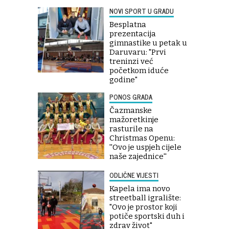
NOVI SPORT U GRADU
Besplatna
prezentacija
gimnastike u petak u
Daruvaru: "Prvi
treninzi već
početkom iduće
godine"
PONOS GRADA
Čazmanske
mažoretkinje
rasturile na
Christmas Openu:
''Ovo je uspjeh cijele
naše zajednice''
ODLIČNE VIJESTI
Kapela ima novo
streetball igralište:
"Ovo je prostor koji
potiče sportski duh i
zdrav život"