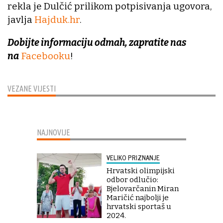
rekla je Dulčić prilikom potpisivanja ugovora,
javlja
Hajduk.hr
.
Dobijte informaciju odmah, zapratite nas
na
Facebooku
!
VEZANE VIJESTI
NAJNOVIJE
VELIKO PRIZNANJE
Hrvatski olimpijski
odbor odlučio:
Bjelovarčanin Miran
Maričić najbolji je
hrvatski sportaš u
2024.