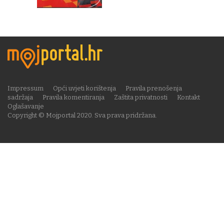
Impressum
Opći uvjeti korištenja
Pravila prenošenja
sadržaja
Pravila komentiranja
Zaštita privatnosti
Kontakt
Oglašavanje
Copyright © Mojportal 2020. Sva prava pridržana.