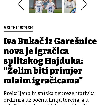
VELIKI USPJEH
Iva Bukač iz Garešnice
nova je igračica
splitskog Hajduka:
"Želim biti primjer
mlađim igračicama"
Prekaljena hrvatska reprezentativka
ordinira uz bočnu liniju terena, a u