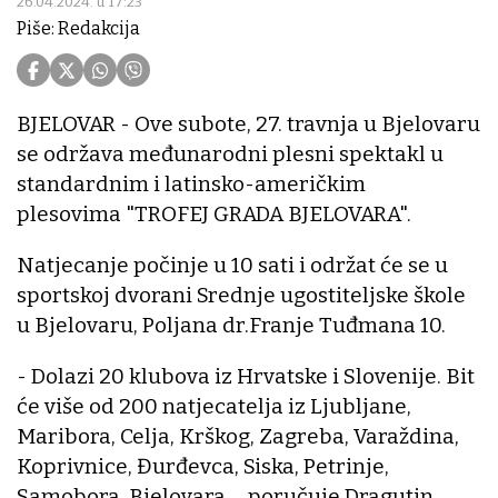
26.04.2024. u 17:23
Piše: Redakcija
BJELOVAR - Ove subote, 27. travnja u Bjelovaru
se održava međunarodni plesni spektakl u
standardnim i latinsko-američkim
plesovima "TROFEJ GRADA BJELOVARA".
Natjecanje počinje u 10 sati i održat će se u
sportskoj dvorani Srednje ugostiteljske škole
u Bjelovaru, Poljana dr.Franje Tuđmana 10.
- Dolazi 20 klubova iz Hrvatske i Slovenije. Bit
će više od 200 natjecatelja iz Ljubljane,
Maribora, Celja, Krškog, Zagreba, Varaždina,
Koprivnice, Đurđevca, Siska, Petrinje,
Samobora, Bjelovara..., poručuje Dragutin