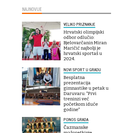
NAJNOVIJE
VELIKO PRIZNANJE
Hrvatski olimpijski
odbor odlučio:
Bjelovarčanin Miran
Maričić najbolji je
hrvatski sportaš u
2024.
NOVI SPORT U GRADU
Besplatna
prezentacija
gimnastike u petak u
Daruvaru: "Prvi
treninzi već
početkom iduće
godine"
PONOS GRADA
Čazmanske
mažoretkinje