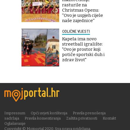
rasturile na
Christmas Openu:
''Ovo je uspjeh cijele
naše zajednice''
ODLIČNE VIJESTI
Kapela ima novo
streetball igralište:
"Ovo je prostor koji
potiče sportski duh i
zdrav život"
Impressum
Opći uvjeti korištenja
Pravila prenošenja
sadržaja
Pravila komentiranja
Zaštita privatnosti
Kontakt
Oglašavanje
Copyright © Mojportal 2020. Sva prava pridržana.