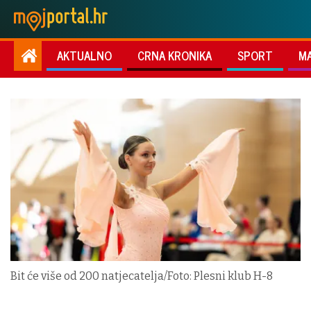
AKTUALNO
CRNA KRONIKA
SPORT
M
Bit će više od 200 natjecatelja/Foto: Plesni klub H-8