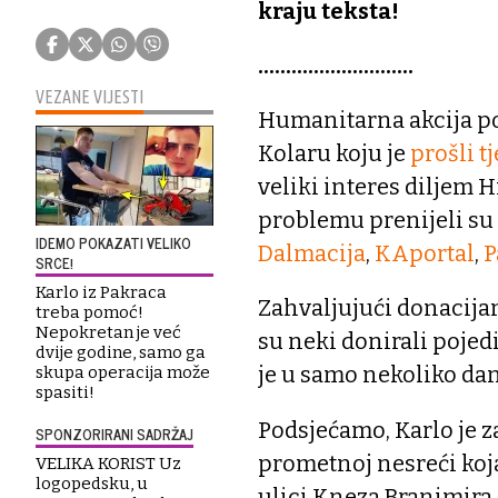
kraju teksta!
............................
VEZANE VIJESTI
Humanitarna akcija p
Kolaru koju je
prošli 
veliki interes diljem 
problemu prenijeli su
IDEMO POKAZATI VELIKO
Dalmacija
,
KAportal
,
P
SRCE!
Karlo iz Pakraca
Zahvaljujući donacija
treba pomoć!
Nepokretan je već
su neki donirali pojed
dvije godine, samo ga
je u samo nekoliko dan
skupa operacija može
spasiti!
Podsjećamo, Karlo je za
SPONZORIRANI SADRŽAJ
prometnoj nesreći koja
VELIKA KORIST Uz
logopedsku, u
ulici Kneza Branimira 