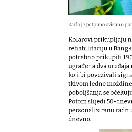
Karlo je potpuno ovisan o po
Kolarovi prikupljaju 
rehabilitaciju u Bang
potrebno prikupiti 190
ugrađena dva uređaja 
koji bi povezivali sig
tkivom leđne moždine 
poboljšanja se očekuju
Potom slijedi 50-dnevna
personaliziranu radnu 
dnevno.