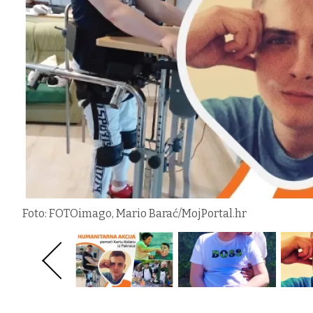
Foto: FOTOimago, Mario Barać/MojPortal.hr