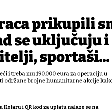
kraca prikupili 
d se uključuju i
elji, sportaši...
eći i treba mu 190.000 eura za operaciju u
iti održane brojne humanitarne akcije kako
 Kolaru i QR kod za uplatu nalaze se na