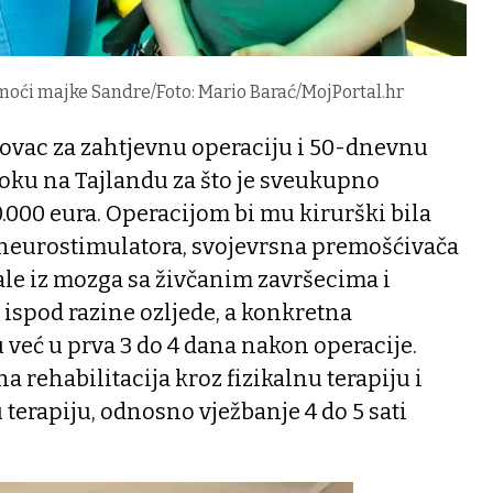
moći majke Sandre/Foto: Mario Barać/MojPortal.hr
novac za zahtjevnu operaciju i 50-dnevnu
koku na Tajlandu za što je sveukupno
.000 eura. Operacijom bi mu kirurški bila
neurostimulatora, svojevrsna premošćivača
nale iz mozga sa živčanim završecima i
ispod razine ozljede, a konkretna
 već u prva 3 do 4 dana nakon operacije.
 rehabilitacija kroz fizikalnu terapiju i
terapiju, odnosno vježbanje 4 do 5 sati