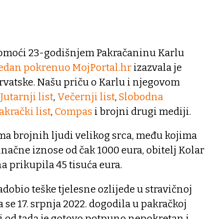
omoći 23-godišnjem Pakračaninu Karlu
tjedan pokrenuo MojPortal.hr
izazvala je
Hrvatske. Našu priču o Karlu i njegovom
Jutarnji list
,
Večernji list
,
Slobodna
akrački list
,
Compas
i brojni drugi mediji.
ma brojnih ljudi velikog srca, među kojima
inačne iznose od čak 1000 eura, obitelj Kolar
a prikupila 45 tisuća eura.
dobio teške tjelesne ozlijede u stravičnoj
 se 17. srpnja 2022. dogodila u pakračkoj
i od tada je gotovo potpuno nepokretan i