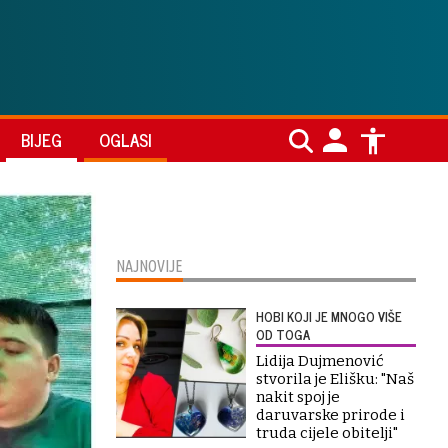
BIJEG
OGLASI
NAJNOVIJE
HOBI KOJI JE MNOGO VIŠE
OD TOGA
Lidija Dujmenović
stvorila je Elišku: "Naš
nakit spoj je
daruvarske prirode i
truda cijele obitelji"