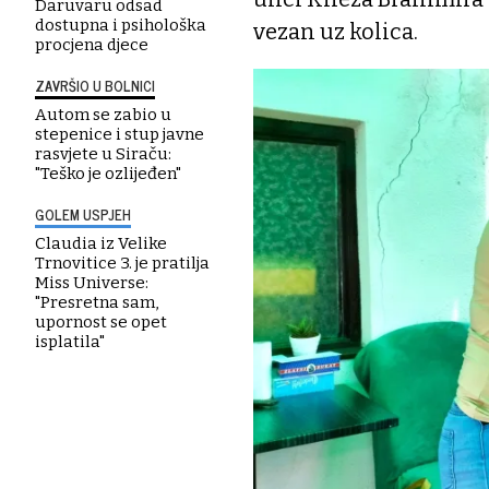
Daruvaru odsad
dostupna i psihološka
vezan uz kolica.
procjena djece
ZAVRŠIO U BOLNICI
Autom se zabio u
stepenice i stup javne
rasvjete u Siraču:
"Teško je ozlijeđen"
GOLEM USPJEH
Claudia iz Velike
Trnovitice 3. je pratilja
Miss Universe:
"Presretna sam,
upornost se opet
isplatila"