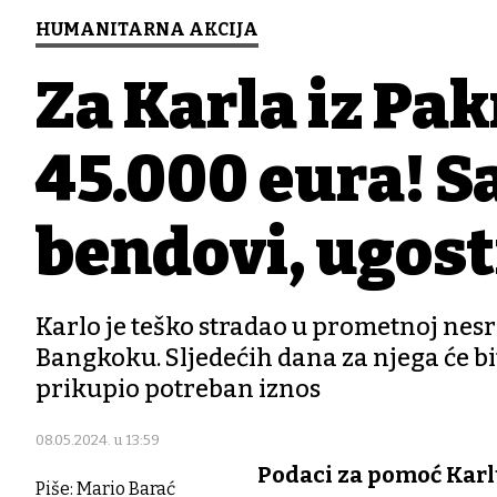
HUMANITARNA AKCIJA
Za Karla iz Pa
45.000 eura! Sa
bendovi, ugostit
Karlo je teško stradao u prometnoj nesr
Bangkoku. Sljedećih dana za njega će b
prikupio potreban iznos
08.05.2024. u 13:59
Podaci za pomoć Karlu
Piše: Mario Barać