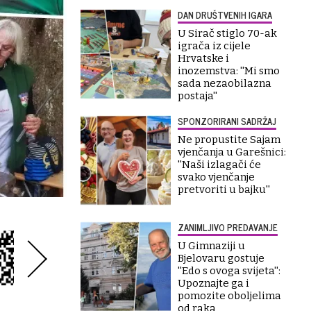
DAN DRUŠTVENIH IGARA
U Sirač stiglo 70-ak
igrača iz cijele
Hrvatske i
inozemstva: ''Mi smo
sada nezaobilazna
postaja''
SPONZORIRANI SADRŽAJ
Ne propustite Sajam
vjenčanja u Garešnici:
''Naši izlagači će
svako vjenčanje
pretvoriti u bajku''
ZANIMLJIVO PREDAVANJE
U Gimnaziji u
Bjelovaru gostuje
''Edo s ovoga svijeta'':
Upoznajte ga i
pomozite oboljelima
od raka