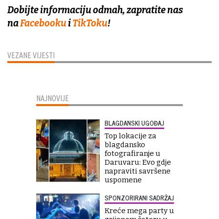
Dobijte informaciju odmah, zapratite nas
na
Facebooku
i
TikToku
!
VEZANE VIJESTI
NAJNOVIJE
BLAGDANSKI UGOĐAJ
Top lokacije za
blagdansko
fotografiranje u
Daruvaru: Evo gdje
napraviti savršene
uspomene
SPONZORIRANI SADRŽAJ
Kreće mega party u