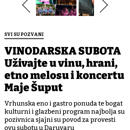
SVI SU POZVANI
VINODARSKA SUBOTA
Uživajte u vinu, hrani,
etno melosu i koncertu
Maje Šuput
Vrhunska eno i gastro ponuda te bogat
kulturni i glazbeni program najbolja su
pozivnica sjajni su povod za provesti
ovu subotu u Daruvaru