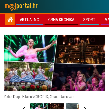
AKTUALNO
CRNA KRONIKA
SPORT
M
Foto: Duje Klarić/CROPIX, Grad Daruvar