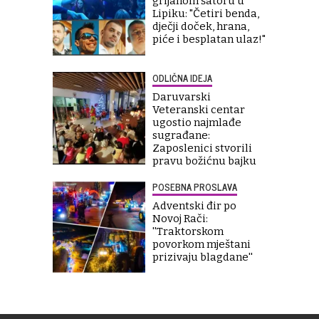
grijanom šatoru u
Lipiku: "Četiri benda,
dječji doček, hrana,
piće i besplatan ulaz!"
ODLIČNA IDEJA
Daruvarski
Veteranski centar
ugostio najmlađe
sugrađane:
Zaposlenici stvorili
pravu božićnu bajku
POSEBNA PROSLAVA
Adventski đir po
Novoj Rači:
''Traktorskom
povorkom mještani
prizivaju blagdane''