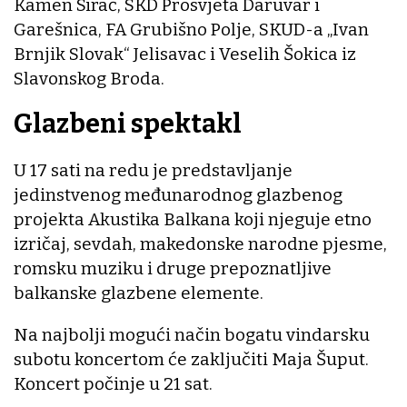
Kamen Sirač, SKD Prosvjeta Daruvar i
Garešnica, FA Grubišno Polje, SKUD-a „Ivan
Brnjik Slovak“ Jelisavac i Veselih Šokica iz
Slavonskog Broda.
Glazbeni spektakl
U 17 sati na redu je predstavljanje
jedinstvenog međunarodnog glazbenog
projekta Akustika Balkana koji njeguje etno
izričaj, sevdah, makedonske narodne pjesme,
romsku muziku i druge prepoznatljive
balkanske glazbene elemente.
Na najbolji mogući način bogatu vindarsku
subotu koncertom će zaključiti Maja Šuput.
Koncert počinje u 21 sat.