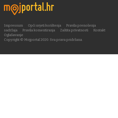
Impressum
Opći uvjeti korištenja
Pravila prenošenja
sadržaja
Pravila komentiranja
Zaštita privatnosti
Kontakt
Oglašavanje
Copyright © Mojportal 2020. Sva prava pridržana.