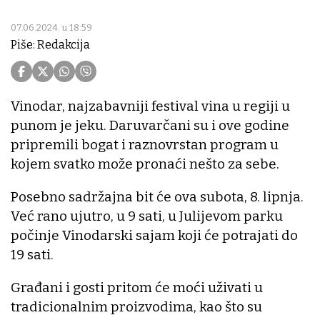
07.06.2024. u 18:59
Piše: Redakcija
Vinodar, najzabavniji festival vina u regiji u
punom je jeku. Daruvarčani su i ove godine
pripremili bogat i raznovrstan program u
kojem svatko može pronaći nešto za sebe.
Posebno sadržajna bit će ova subota, 8. lipnja.
Već rano ujutro, u 9 sati, u Julijevom parku
počinje Vinodarski sajam koji će potrajati do
19 sati.
Građani i gosti pritom će moći uživati u
tradicionalnim proizvodima, kao što su