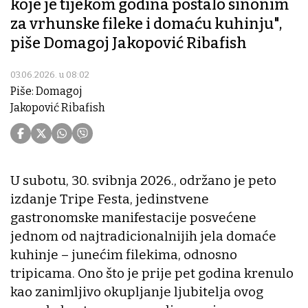
koje je tijekom godina postalo sinonim
za vrhunske fileke i domaću kuhinju",
piše Domagoj Jakopović Ribafish
03.06.2026. u 08:02
Piše: Domagoj
Jakopović Ribafish
U subotu, 30. svibnja 2026., održano je peto
izdanje Tripe Festa, jedinstvene
gastronomske manifestacije posvećene
jednom od najtradicionalnijih jela domaće
kuhinje – junećim filekima, odnosno
tripicama. Ono što je prije pet godina krenulo
kao zanimljivo okupljanje ljubitelja ovog