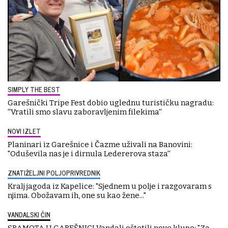
SIMPLY THE BEST
Garešnički Tripe Fest dobio uglednu turističku nagradu:
''Vratili smo slavu zaboravljenim filekima''
NOVI IZLET
Planinari iz Garešnice i Čazme uživali na Banovini:
"Oduševila nas je i dirnula Ledererova staza''
ZNATIŽELJNI POLJOPRIVREDNIK
Kralj jagoda iz Kapelice: "Sjednem u polje i razgovaram s
njima. Obožavam ih, one su kao žene..."
VANDALSKI ČIN