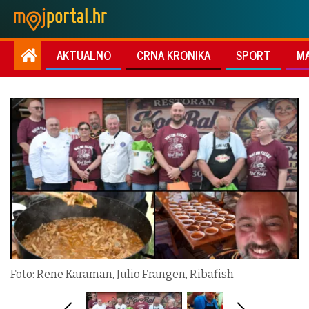
AKTUALNO
CRNA KRONIKA
SPORT
M
Foto: Rene Karaman, Julio Frangen, Ribafish