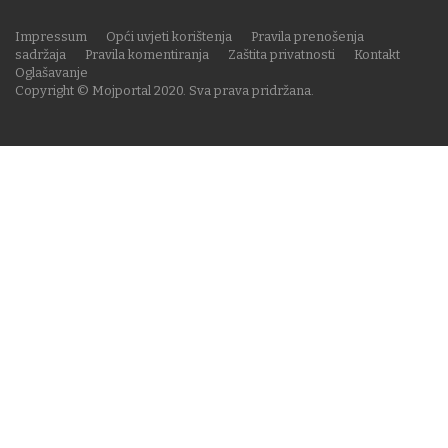
Impressum
Opći uvjeti korištenja
Pravila prenošenja
sadržaja
Pravila komentiranja
Zaštita privatnosti
Kontakt
Oglašavanje
Copyright © Mojportal 2020. Sva prava pridržana.