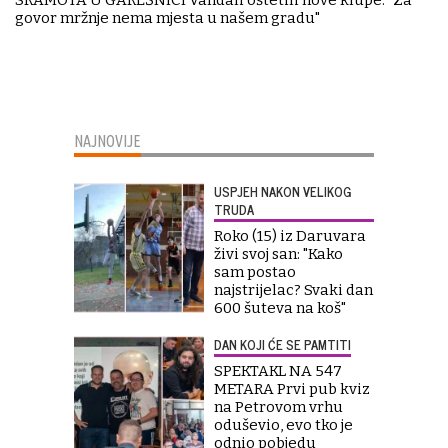
SRAMOTA U GAREŠNICI Vandali oštetili nove klupe: "Za
govor mržnje nema mjesta u našem gradu"
NAJNOVIJE
USPJEH NAKON VELIKOG
TRUDA
Roko (15) iz Daruvara
živi svoj san: "Kako
sam postao
najstrijelac? Svaki dan
600 šuteva na koš"
DAN KOJI ĆE SE PAMTITI
SPEKTAKL NA 547
METARA Prvi pub kviz
na Petrovom vrhu
oduševio, evo tko je
odnio pobjedu