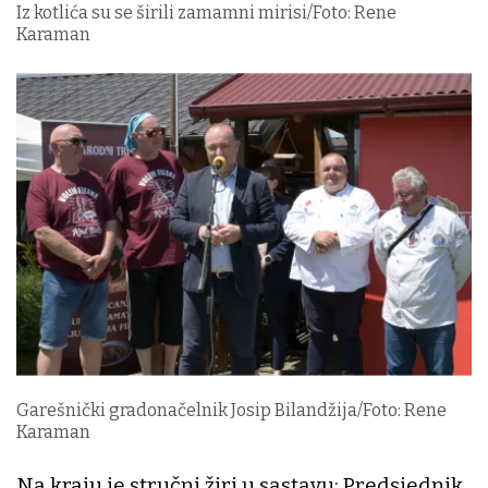
Iz kotlića su se širili zamamni mirisi/Foto: Rene
Karaman
Garešnički gradonačelnik Josip Bilandžija/Foto: Rene
Karaman
Na kraju je stručni žiri u sastavu: Predsjednik