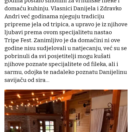
godina postalo sinonim za vrhunske fileke i
domaću kuhinju. Vlasnici Danijela i Zdravko
Andri već godinama njeguju tradiciju
pripreme jela od tripica, a upravo je iz njihove
ljubavi prema ovom specijalitetu nastao
Tripe Fest. Zanimljivo je da domaćini ni ove
godine nisu sudjelovali u natjecanju, već su se
pobrinuli da svi posjetitelji mogu kušati
njihove poznate specijalitete od fileka, ali i
sarmu, odojka te nadaleko poznatu Danijelinu
savijaču od sira…