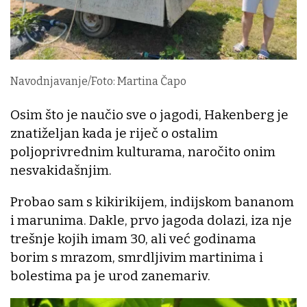
Navodnjavanje/Foto: Martina Čapo
Osim što je naučio sve o jagodi, Hakenberg je
znatiželjan kada je riječ o ostalim
poljoprivrednim kulturama, naročito onim
nesvakidašnjim.
Probao sam s kikirikijem, indijskom bananom
i marunima. Dakle, prvo jagoda dolazi, iza nje
trešnje kojih imam 30, ali već godinama
borim s mrazom, smrdljivim martinima i
bolestima pa je urod zanemariv.