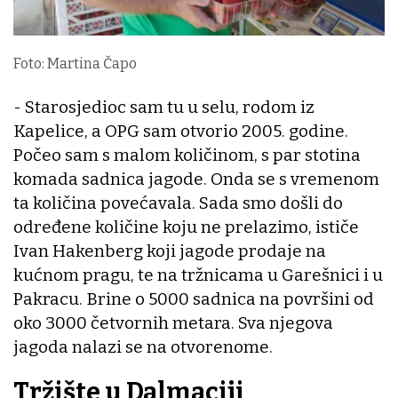
Foto: Martina Čapo
- Starosjedioc sam tu u selu, rodom iz
Kapelice, a OPG sam otvorio 2005. godine.
Počeo sam s malom količinom, s par stotina
komada sadnica jagode. Onda se s vremenom
ta količina povećavala. Sada smo došli do
određene količine koju ne prelazimo, ističe
Ivan Hakenberg koji jagode prodaje na
kućnom pragu, te na tržnicama u Garešnici i u
Pakracu. Brine o 5000 sadnica na površini od
oko 3000 četvornih metara. Sva njegova
jagoda nalazi se na otvorenome.
Tržište u Dalmaciji