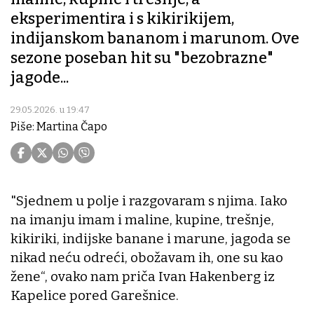
eksperimentira i s kikirikijem,
indijanskom bananom i marunom. Ove
sezone poseban hit su "bezobrazne"
jagode...
29.05.2026. u 19:47
Piše: Martina Čapo
"Sjednem u polje i razgovaram s njima. Iako
na imanju imam i maline, kupine, trešnje,
kikiriki, indijske banane i marune, jagoda se
nikad neću odreći, obožavam ih, one su kao
žene“, ovako nam priča Ivan Hakenberg iz
Kapelice pored Garešnice.