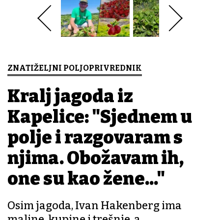
ZNATIŽELJNI POLJOPRIVREDNIK
Kralj jagoda iz
Kapelice: "Sjednem u
polje i razgovaram s
njima. Obožavam ih,
one su kao žene..."
Osim jagoda, Ivan Hakenberg ima
maline, kupine i trešnje, a