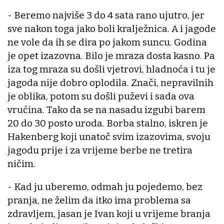
- Beremo najviše 3 do 4 sata rano ujutro, jer
sve nakon toga jako boli kralježnica. A i jagode
ne vole da ih se dira po jakom suncu. Godina
je opet izazovna. Bilo je mraza dosta kasno. Pa
iza tog mraza su došli vjetrovi, hladnoća i tu je
jagoda nije dobro oplodila. Znači, nepravilnih
je oblika, potom su došli puževi i sada ova
vrućina. Tako da se na nasadu izgubi barem
20 do 30 posto uroda. Borba stalno, iskren je
Hakenberg koji unatoč svim izazovima, svoju
jagodu prije i za vrijeme berbe ne tretira
ničim.
- Kad ju uberemo, odmah ju pojedemo, bez
pranja, ne želim da itko ima problema sa
zdravljem, jasan je Ivan koji u vrijeme branja