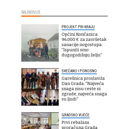
NAJNOVIJE
PROJEKT PRI KRAJU
Općini Končanica
96.000 € za završetak
sanacije nogostupa:
''Ispunili smo
dugogodišnju želju''
SVEČANO I PONOSNO
Garešnica proslavila
Dan Grada: ''Najveća
snaga nisu ceste ni
zgrade, najveća snaga
su ljudi''
GRADSKO VIJEĆE
Prvi rebalans
proračuna Grada