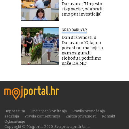
Daruvara: "Umjesto
stagnacije, odabrali
smo put investicija"
GRAD DARUVAR
Dan državnosti u
Daruvaru: "Odajmo
počast onima koji su
nam osigurali
slobodu i podržimo
naše DA ME"
Impressum
Opći uvjeti korištenja
Pravila prenošenja
sadržaja
Pravila komentiranja
Zaštita privatnosti
Kontakt
Oglašavanje
Copyright © Mojportal 2020. Sva prava pridržana.