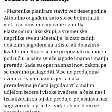
- Plastenike planiram staviti već deset godina.
Ali stalno odgađam, zato što se bojim jakih
vjetrova, uništene imovine i gubitka.
Plastenici su jako skupi, a vremenske
neprilike sve su učestalije. Ja zato zadnji
dolazim s jagodom na tržište, ali dolazim s
kvalitetom. Kupci su me prepoznali na mojem
području, a osim svježe jagode imamo i manju
preradu. Sada su opet na snazi novi zakoni pa
se moramo prilagoditi. Više ne prodajemo
džem već voćni namaz jer ta naša
prerađevina je čista jagoda s vrlo malim
udjelom šećera i visoke kvalitete, a čeka nas i
fiskalizacija za taj dio prodaje, pojašnjava naš
sugovornik koji će tek vidjeti hoće li mu se