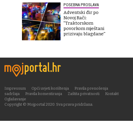
POSEBNA PROSLAVA
Adventski đir po
Novoj Rači:
''Traktorskom
povorkom mještani
prizivaju blagdane''
Impressum
Opći uvjeti korištenja
Pravila prenošenja
sadržaja
Pravila komentiranja
Zaštita privatnosti
Kontakt
Oglašavanje
Copyright © Mojportal 2020. Sva prava pridržana.