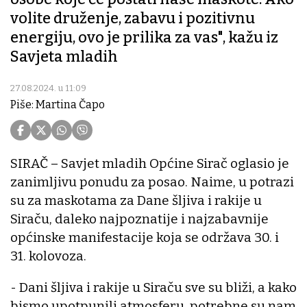
volite druženje, zabavu i pozitivnu
energiju, ovo je prilika za vas", kažu iz
Savjeta mladih
27.08.2024. u 11:09
Piše: Martina Čapo
SIRAČ – Savjet mladih Općine Sirač oglasio je
zanimljivu ponudu za posao. Naime, u potrazi
su za maskotama za Dane šljiva i rakije u
Siraču, daleko najpoznatije i najzabavnije
općinske manifestacije koja se održava 30. i
31. kolovoza.
- Dani šljiva i rakije u Siraču sve su bliži, a kako
bismo upotpunili atmosferu, potrebne su nam