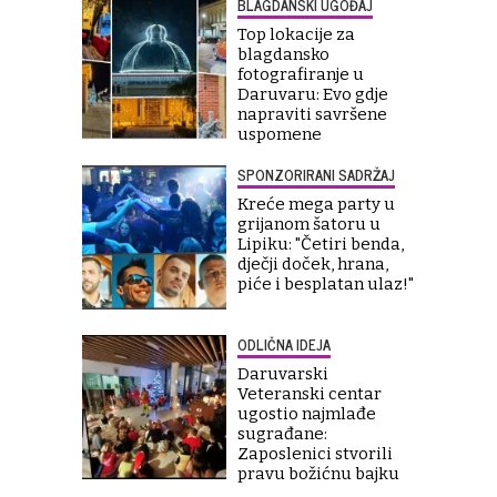
BLAGDANSKI UGOĐAJ
Top lokacije za
blagdansko
fotografiranje u
Daruvaru: Evo gdje
napraviti savršene
uspomene
SPONZORIRANI SADRŽAJ
Kreće mega party u
grijanom šatoru u
Lipiku: "Četiri benda,
dječji doček, hrana,
piće i besplatan ulaz!"
ODLIČNA IDEJA
Daruvarski
Veteranski centar
ugostio najmlađe
sugrađane:
Zaposlenici stvorili
pravu božićnu bajku