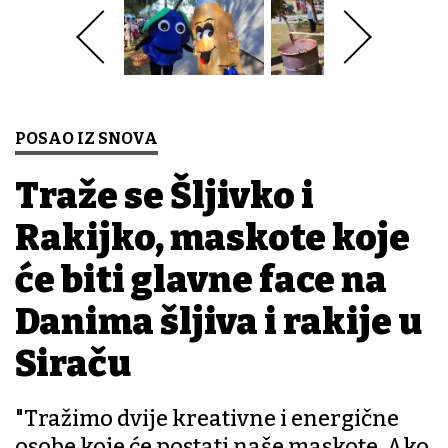
POSAO IZ SNOVA
Traže se Šljivko i
Rakijko, maskote koje
će biti glavne face na
Danima šljiva i rakije u
Siraču
"Tražimo dvije kreativne i energične
osobe koje će postati naše maskote. Ako