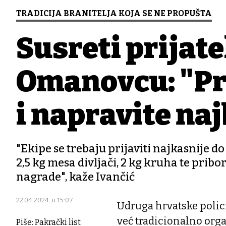
TRADICIJA BRANITELJA KOJA SE NE PROPUŠTA
Susreti prijate
Omanovcu: "Pri
i napravite na
"Ekipe se trebaju prijaviti najkasnije d
2,5 kg mesa divljači, 2 kg kruha te pribor
nagrade", kaže Ivančić
22.04.2024. u 15:07
Udruga hrvatske policij
već tradicionalno orga
Piše: Pakrački list