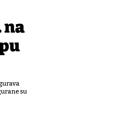
. na
ipu
igurava
igurane su