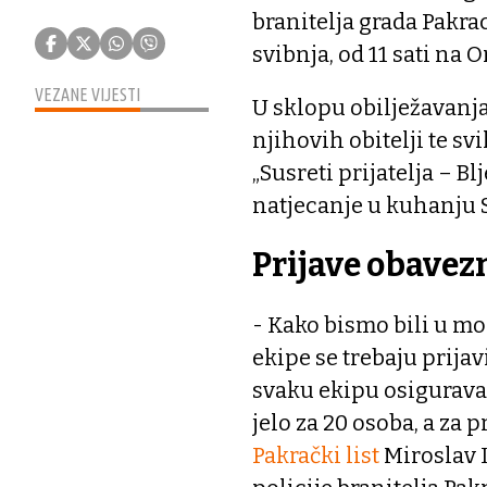
branitelja grada Pakrac
svibnja, od 11 sati na
VEZANE VIJESTI
U sklopu obilježavanja
njihovih obitelji te sv
„Susreti prijatelja – Bl
natjecanje u kuhanju 
Prijave obavez
- Kako bismo bili u mo
ekipe se trebaju prijav
svaku ekipu osigurava 2
jelo za 20 osoba, a za 
Pakrački list
Miroslav 