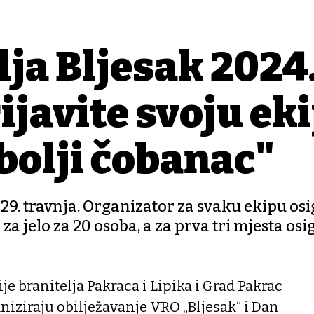
lja Bljesak 2024
javite svoju ek
jbolji čobanac"
o 29. travnja. Organizator za svaku ekipu os
 za jelo za 20 osoba, a za prva tri mjesta os
e branitelja Pakraca i Lipika i Grad Pakrac
niziraju obilježavanje VRO „Bljesak“ i Dan