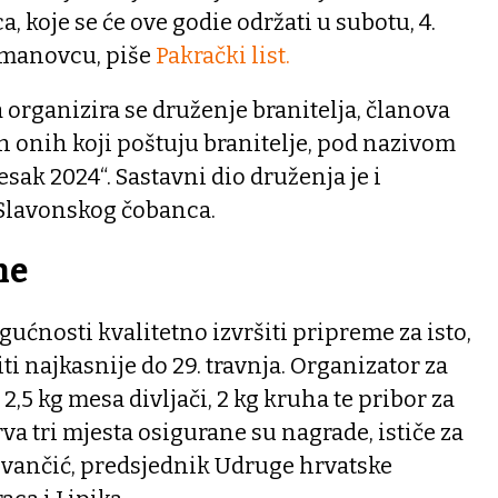
a, koje se će ove godie održati u subotu, 4.
 Omanovcu, piše
Pakrački list.
 organizira se druženje branitelja, članova
ih onih koji poštuju branitelje, pod nazivom
jesak 2024“. Sastavni dio druženja je i
Slavonskog čobanca.
ne
gućnosti kvalitetno izvršiti pripreme za isto,
iti najkasnije do 29. travnja. Organizator za
,5 kg mesa divljači, 2 kg kruha te pribor za
prva tri mjesta osigurane su nagrade, ističe za
Ivančić, predsjednik Udruge hrvatske