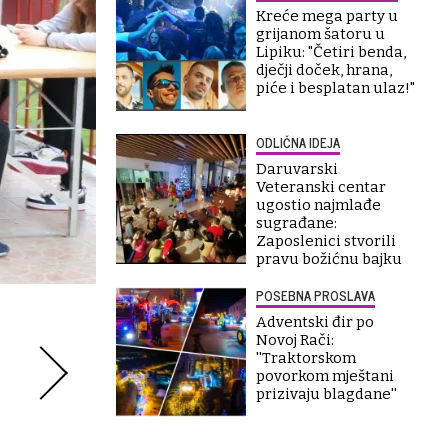
Kreće mega party u
grijanom šatoru u
Lipiku: "Četiri benda,
dječji doček, hrana,
piće i besplatan ulaz!"
ODLIČNA IDEJA
Daruvarski
Veteranski centar
ugostio najmlađe
sugrađane:
Zaposlenici stvorili
pravu božićnu bajku
POSEBNA PROSLAVA
Adventski đir po
Novoj Rači:
''Traktorskom
povorkom mještani
prizivaju blagdane''