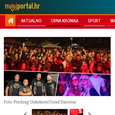
AKTUALNO
CRNA KRONIKA
SPORT
M
Foto: Predrag Uskoković/Grad Daruvar