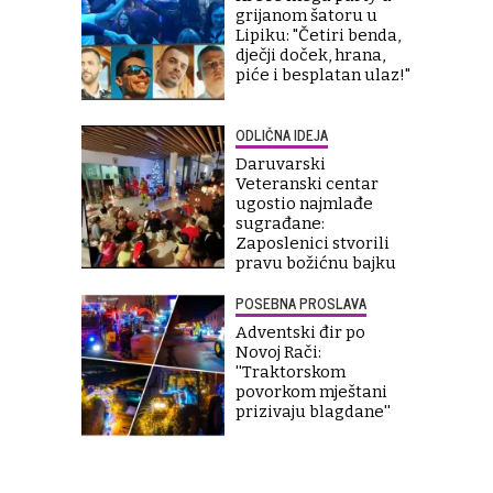
grijanom šatoru u
Lipiku: "Četiri benda,
dječji doček, hrana,
piće i besplatan ulaz!"
ODLIČNA IDEJA
Daruvarski
Veteranski centar
ugostio najmlađe
sugrađane:
Zaposlenici stvorili
pravu božićnu bajku
POSEBNA PROSLAVA
Adventski đir po
Novoj Rači:
''Traktorskom
povorkom mještani
prizivaju blagdane''