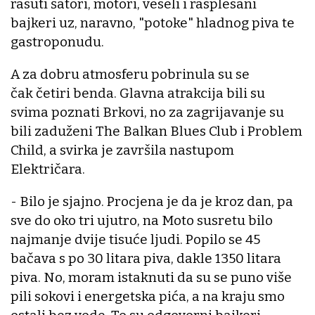
rasuti šatori, motori, veseli i rasplesani
bajkeri uz, naravno, "potoke" hladnog piva te
gastroponudu.
A za dobru atmosferu pobrinula su se
čak četiri benda. Glavna atrakcija bili su
svima poznati Brkovi, no za zagrijavanje su
bili zaduženi The Balkan Blues Club i Problem
Child, a svirka je završila nastupom
Električara.
- Bilo je sjajno. Procjena je da je kroz dan, pa
sve do oko tri ujutro, na Moto susretu bilo
najmanje dvije tisuće ljudi. Popilo se 45
bačava s po 30 litara piva, dakle 1350 litara
piva. No, moram istaknuti da su se puno više
pili sokovi i energetska pića, a na kraju smo