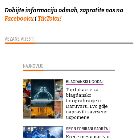
Dobijte informaciju odmah, zapratite nas na
Facebooku
i
TikToku!
VEZANE VIJESTI
NAJNOVIJE
BLAGDANSKI UGOĐAJ
Top lokacije za
blagdansko
fotografiranje u
Daruvaru: Evo gdje
napraviti savršene
uspomene
SPONZORIRANI SADRŽAJ
Kreće mega party u