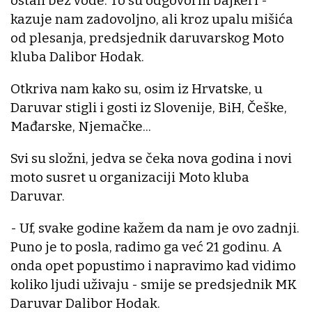
ostali bez vode. To su odgovorni bajkeri -
kazuje nam zadovoljno, ali kroz upalu mišića
od plesanja, predsjednik daruvarskog Moto
kluba Dalibor Hodak.
Otkriva nam kako su, osim iz Hrvatske, u
Daruvar stigli i gosti iz Slovenije, BiH, Češke,
Mađarske, Njemačke...
Svi su složni, jedva se čeka nova godina i novi
moto susret u organizaciji Moto kluba
Daruvar.
- Uf, svake godine kažem da nam je ovo zadnji.
Puno je to posla, radimo ga već 21 godinu. A
onda opet popustimo i napravimo kad vidimo
koliko ljudi uživaju - smije se predsjednik MK
Daruvar Dalibor Hodak.