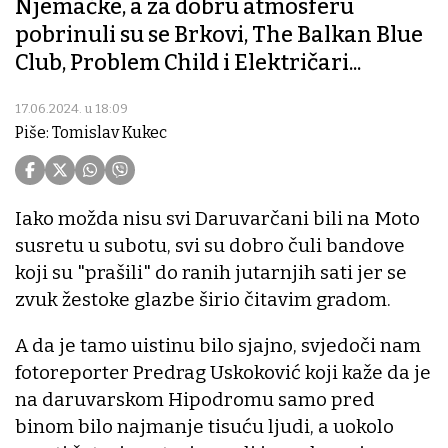
Njemačke, a za dobru atmosferu
pobrinuli su se Brkovi, The Balkan Blue
Club, Problem Child i Električari...
17.06.2024. u 18:09
Piše: Tomislav Kukec
Iako možda nisu svi Daruvarčani bili na Moto
susretu u subotu, svi su dobro čuli bandove
koji su "prašili" do ranih jutarnjih sati jer se
zvuk žestoke glazbe širio čitavim gradom.
A da je tamo uistinu bilo sjajno, svjedoči nam
fotoreporter Predrag Uskoković koji kaže da je
na daruvarskom Hipodromu samo pred
binom bilo najmanje tisuću ljudi, a uokolo