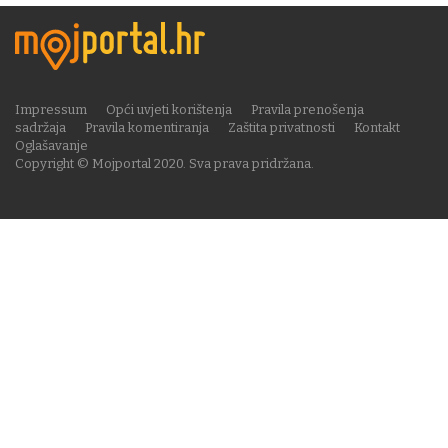
Impressum
Opći uvjeti korištenja
Pravila prenošenja
sadržaja
Pravila komentiranja
Zaštita privatnosti
Kontakt
Oglašavanje
Copyright © Mojportal 2020. Sva prava pridržana.