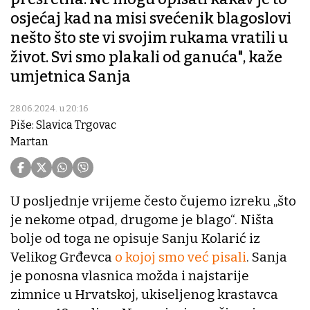
osjećaj kad na misi svećenik blagoslovi
nešto što ste vi svojim rukama vratili u
život. Svi smo plakali od ganuća", kaže
umjetnica Sanja
28.06.2024. u 20:16
Piše: Slavica Trgovac
Martan
U posljednje vrijeme često čujemo izreku „što
je nekome otpad, drugome je blago“. Ništa
bolje od toga ne opisuje Sanju Kolarić iz
Velikog Grđevca
o kojoj smo već pisali
. Sanja
je ponosna vlasnica možda i najstarije
zimnice u Hrvatskoj, ukiseljenog krastavca