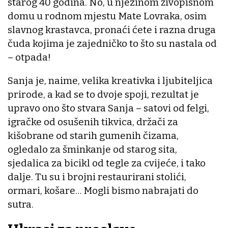
starog 40 godina. No, u njezinom živopisnom
domu u rodnom mjestu Mate Lovraka, osim
slavnog krastavca, pronaći ćete i razna druga
čuda kojima je zajedničko to što su nastala od
– otpada!
Sanja je, naime, velika kreativka i ljubiteljica
prirode, a kad se to dvoje spoji, rezultat je
upravo ono što stvara Sanja – satovi od felgi,
igračke od osušenih tikvica, držači za
kišobrane od starih gumenih čizama,
ogledalo za šminkanje od starog sita,
sjedalica za bicikl od tegle za cvijeće, i tako
dalje. Tu su i brojni restaurirani stolići,
ormari, košare… Mogli bismo nabrajati do
sutra.