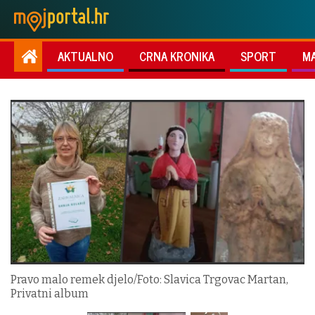
AKTUALNO
CRNA KRONIKA
SPORT
M
Pravo malo remek djelo/Foto: Slavica Trgovac Martan,
Privatni album