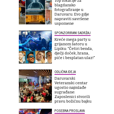
Top lokacije za
blagdansko
fotografiranje u
Daruvaru: Evo gdje
napraviti savršene
uspomene
SPONZORIRANI SADRŽAJ
Kreće mega party u
grijanom šatoru u
Lipiku: "Četiri benda,
dječji doček, hrana,
piće i besplatan ulaz!"
ODLIČNA IDEJA
Daruvarski
Veteranski centar
ugostio najmlađe
sugrađane:
Zaposlenici stvorili
pravu božićnu bajku
POSEBNA PROSLAVA