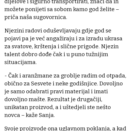
dijelove i sigurno transportirati, znači da ih
možete ponijeti sa sobom kamo god želite –
priča naša sugovornica.
Njezini radovi oduševljavaju gdje god se
pojavi pa je već angažiraju i za izradu ukrasa
za svatove, krštenja i slične prigode. Njezin
talent dobro dođe čak i u puno tužnijim
situacijama.
- Čak i aranžmane za groblje radim od otpada,
obično za Sesvete i neke godišnjice. Dovoljno
je samo odabrati pravi materijal i imati
dovoljno mašte. Rezultat je drugačiji,
unikatan proizvod, a i uštedjeli ste nešto
novca – kaže Sanja.
Svoje proizvode ona uglavnom poklanja, a kad