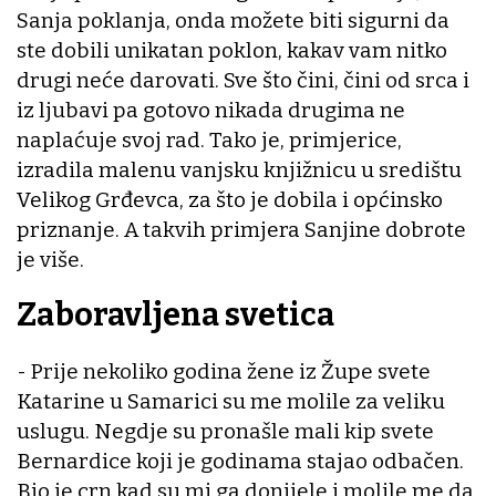
Sanja poklanja, onda možete biti sigurni da
ste dobili unikatan poklon, kakav vam nitko
drugi neće darovati. Sve što čini, čini od srca i
iz ljubavi pa gotovo nikada drugima ne
naplaćuje svoj rad. Tako je, primjerice,
izradila malenu vanjsku knjižnicu u središtu
Velikog Grđevca, za što je dobila i općinsko
priznanje. A takvih primjera Sanjine dobrote
je više.
Zaboravljena svetica
- Prije nekoliko godina žene iz Župe svete
Katarine u Samarici su me molile za veliku
uslugu. Negdje su pronašle mali kip svete
Bernardice koji je godinama stajao odbačen.
Bio je crn kad su mi ga donijele i molile me da