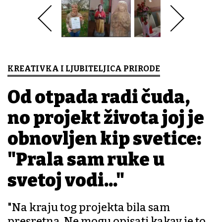
KREATIVKA I LJUBITELJICA PRIRODE
Od otpada radi čuda,
no projekt života joj je
obnovljen kip svetice:
"Prala sam ruke u
svetoj vodi..."
"Na kraju tog projekta bila sam
presretna. Ne mogu opisati kakav je to