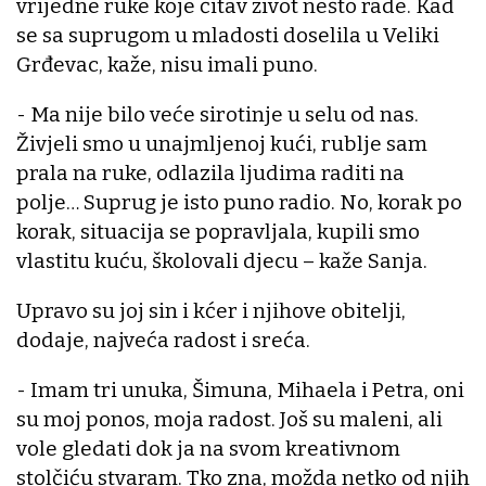
vrijedne ruke koje čitav život nešto rade. Kad
se sa suprugom u mladosti doselila u Veliki
Grđevac, kaže, nisu imali puno.
- Ma nije bilo veće sirotinje u selu od nas.
Živjeli smo u unajmljenoj kući, rublje sam
prala na ruke, odlazila ljudima raditi na
polje… Suprug je isto puno radio. No, korak po
korak, situacija se popravljala, kupili smo
vlastitu kuću, školovali djecu – kaže Sanja.
Upravo su joj sin i kćer i njihove obitelji,
dodaje, najveća radost i sreća.
- Imam tri unuka, Šimuna, Mihaela i Petra, oni
su moj ponos, moja radost. Još su maleni, ali
vole gledati dok ja na svom kreativnom
stolčiću stvaram. Tko zna, možda netko od njih