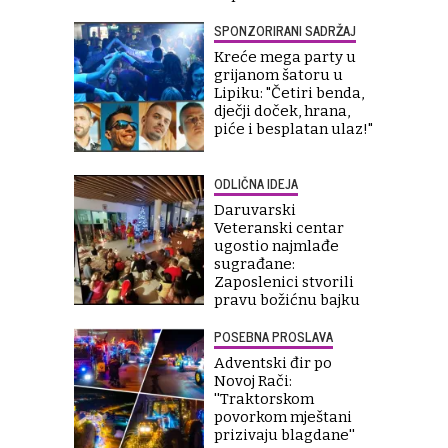
SPONZORIRANI SADRŽAJ
Kreće mega party u
grijanom šatoru u
Lipiku: "Četiri benda,
dječji doček, hrana,
piće i besplatan ulaz!"
ODLIČNA IDEJA
Daruvarski
Veteranski centar
ugostio najmlađe
sugrađane:
Zaposlenici stvorili
pravu božićnu bajku
POSEBNA PROSLAVA
Adventski đir po
Novoj Rači:
''Traktorskom
povorkom mještani
prizivaju blagdane''