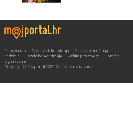
Impressum
Opći uvjeti korištenja
Pravila prenošenja
sadržaja
Pravila komentiranja
Zaštita privatnosti
Kontakt
Oglašavanje
Copyright © Mojportal 2020. Sva prava pridržana.