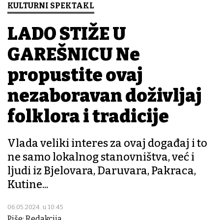
KULTURNI SPEKTAKL
LADO STIŽE U
GAREŠNICU Ne
propustite ovaj
nezaboravan doživljaj
folklora i tradicije
Vlada veliki interes za ovaj događaj i to
ne samo lokalnog stanovništva, već i
ljudi iz Bjelovara, Daruvara, Pakraca,
Kutine...
06.05.2024. u 10:45
Piše: Redakcija