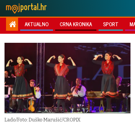
AKTUALNO
CRNA KRONIKA
SPORT
M
Lado/Foto: Duško Marušić/CROPIX