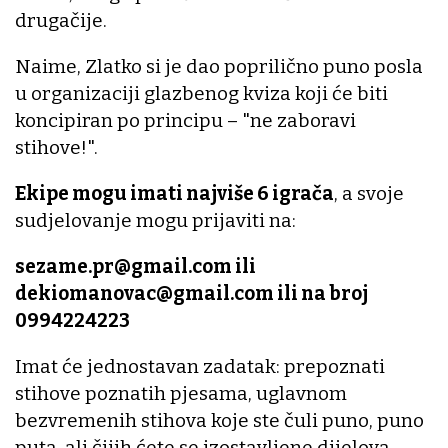
drugačije.
Naime, Zlatko si je dao poprilično puno posla
u organizaciji glazbenog kviza koji će biti
koncipiran po principu – "ne zaboravi
stihove!".
Ekipe mogu imati najviše 6 igrača
, a svoje
sudjelovanje mogu prijaviti na:
sezame.pr@gmail.com ili
dekiomanovac@gmail.com ili na broj
0994224223
Imat će jednostavan zadatak: prepoznati
stihove poznatih pjesama, uglavnom
bezvremenih stihova koje ste čuli puno, puno
puta, ali čijih ćete se izostavljene dijelova