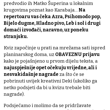
predvodio ih Matko Šuperina u lokalnim
krugovima poznat kao Karabaja…
Na
repertoaru vas čeka Azra, Psihomodo pop,
Bijelo dugme, Hladno pivo, Leb i sol i drugi
domaći izvođači, naravno, uz poneku
stranjsku.
Kviz započinje u prati na mrežama sati ispred
planinarskog doma, uz
OBAVEZNU prijavu
kako je pojašnjeno u prvom dijelu teksta, a
najuspješnije opet očekuju vrijedne, ali i
nesvakidašnje nagrade
za što će se
pobrinuti uvijek kreativni Deki (ukoliko ga
netko podsjeti da bi u kvizu trebale biti
nagrade).
Podsjećamo i molimo da se pridržavate