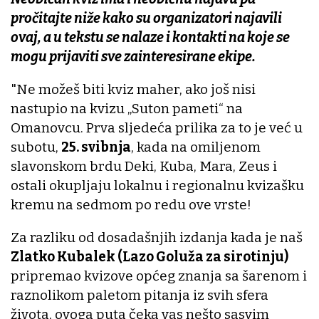
pročitajte niže kako su organizatori najavili
ovaj, a u tekstu se nalaze i kontakti na koje se
mogu prijaviti sve zainteresirane ekipe.
"Ne možeš biti kviz maher, ako još nisi
nastupio na kvizu „Suton pameti“ na
Omanovcu. Prva sljedeća prilika za to je već u
subotu,
25. svibnja
, kada na omiljenom
slavonskom brdu Deki, Kuba, Mara, Zeus i
ostali okupljaju lokalnu i regionalnu kvizašku
kremu na sedmom po redu ove vrste!
Za razliku od dosadašnjih izdanja kada je naš
Zlatko Kubalek (Lazo Goluža za sirotinju)
pripremao kvizove općeg znanja sa šarenom i
raznolikom paletom pitanja iz svih sfera
života, ovoga puta čeka vas nešto sasvim