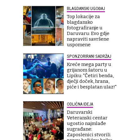
BLAGDANSKI UGOĐAJ
Top lokacije za
blagdansko
fotografiranje u
Daruvaru: Evo gdje
napraviti savršene
uspomene
SPONZORIRANI SADRŽAJ
Kreće mega party u
grijanom šatoru u
Lipiku: "Četiri benda,
dječji doček, hrana,
piće i besplatan ulaz!"
ODLIČNA IDEJA
Daruvarski
Veteranski centar
ugostio najmlađe
sugrađane:
Zaposlenici stvorili