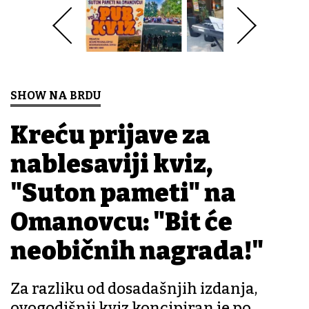
SHOW NA BRDU
Kreću prijave za
nablesaviji kviz,
"Suton pameti" na
Omanovcu: "Bit će
neobičnih nagrada!"
Za razliku od dosadašnjih izdanja,
ovogodišnji kviz koncipiran je po