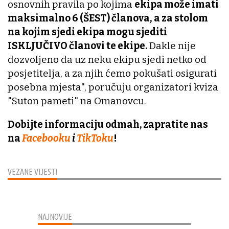
osnovnih pravila po kojima
ekipa može imati
maksimalno 6 (ŠEST) članova,
a za stolom
na kojim sjedi ekipa mogu sjediti
ISKLJUČIVO članovi te ekipe.
Dakle nije
dozvoljeno da uz neku ekipu sjedi netko od
posjetitelja, a za njih ćemo pokušati osigurati
posebna mjesta", poručuju organizatori kviza
"Suton pameti" na Omanovcu.
Dobijte informaciju odmah, zapratite nas
na
Facebooku
i
TikToku
!
VEZANE VIJESTI
NAJNOVIJE