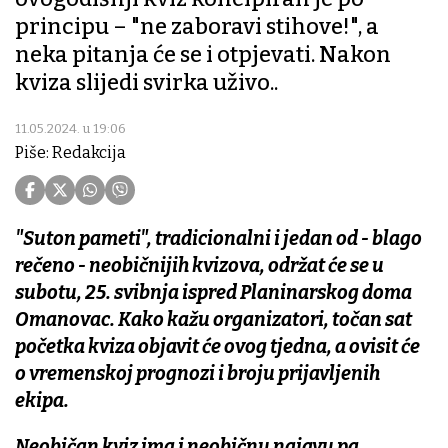
principu – "ne zaboravi stihove!", a
neka pitanja će se i otpjevati. Nakon
kviza slijedi svirka uživo..
11.05.2024. u 19:06
Piše: Redakcija
"Suton pameti", tradicionalni i jedan od - blago
rečeno - neobičnijih kvizova, održat će se u
subotu, 25. svibnja ispred Planinarskog doma
Omanovac. Kako kažu organizatori, točan sat
početka kviza objavit će ovog tjedna, a ovisit će
o vremenskoj prognozi i broju prijavljenih
ekipa.
Neobičan kviz ima i neobičnu najavu pa