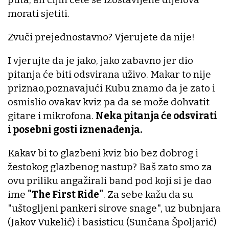
morati sjetiti.
Zvuči prejednostavno? Vjerujete da nije!
I vjerujte da je jako, jako zabavno jer dio
pitanja će biti odsvirana uživo. Makar to nije
priznao,poznavajući Kubu znamo da je zato i
osmislio ovakav kviz pa da se može dohvatit
gitare i mikrofona.
Neka pitanja će odsvirati
i posebni gosti iznenađenja.
Kakav bi to glazbeni kviz bio bez dobrog i
žestokog glazbenog nastup? Baš zato smo za
ovu priliku angažirali band pod koji si je dao
ime
"The First Ride"
. Za sebe kažu da su
"uštogljeni pankeri sirove snage", uz bubnjara
(Jakov Vukelić) i basisticu (Sunčana Špoljarić)