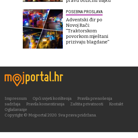
pravu božićnu bajku
POSEBNA PROSLAVA
Adventski đir po
Novoj Rači:
''Traktorskom
povorkom mještani
prizivaju blagdane''
Impressum
Opći uvjeti korištenja
Pravila prenošenja
sadržaja
Pravila komentiranja
Zaštita privatnosti
Kontakt
Oglašavanje
Copyright © Mojportal 2020. Sva prava pridržana.