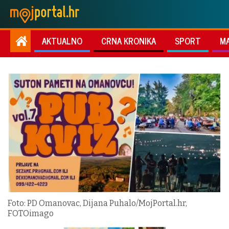
AKTUALNO
CRNA KRONIKA
SPORT
M
Foto: PD Omanovac, Dijana Puhalo/MojPortal.hr,
FOTOimago