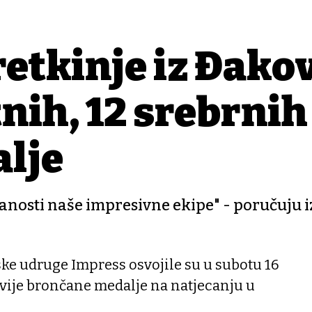
etkinje iz Đako
nih, 12 srebrnih 
lje
danosti naše impresivne ekipe" - poručuju i
ke udruge Impress osvojile su u subotu 16
 dvije brončane medalje na natjecanju u