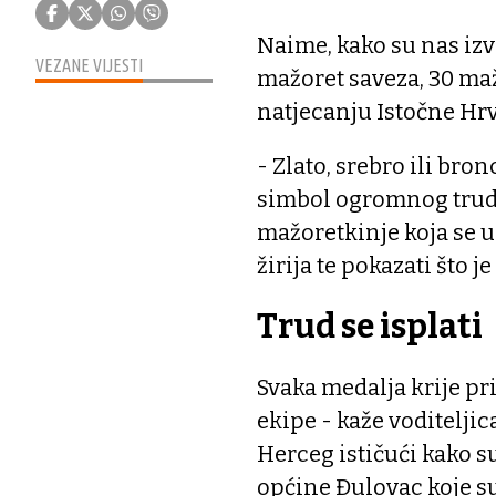
Naime, kako su nas izvi
VEZANE VIJESTI
mažoret saveza, 30 ma
natjecanju Istočne Hrva
- Zlato, srebro ili bro
simbol ogromnog truda 
mažoretkinje koja se u
žirija te pokazati što je
Trud se isplati
Svaka medalja krije pr
ekipe - kaže voditelji
Herceg ističući kako s
općine Đulovac koje su 