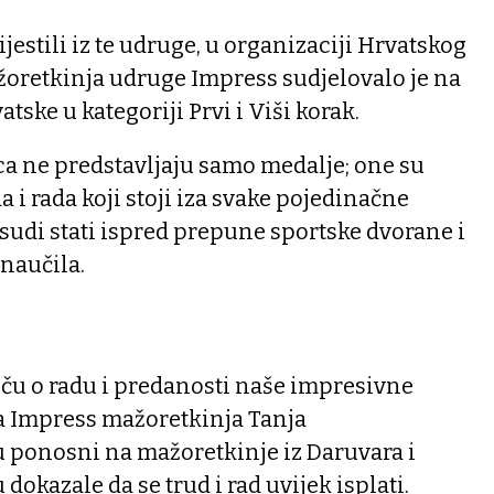
jestili iz te udruge, u organizaciji Hrvatskog
žoretkinja udruge Impress sudjelovalo je na
tske u kategoriji Prvi i Viši korak.
nca ne predstavljaju samo medalje; one su
i rada koji stoji iza svake pojedinačne
sudi stati ispred prepune sportske dvorane i
 naučila.
iču o radu i predanosti naše impresivne
ca Impress mažoretkinja Tanja
u ponosni na mažoretkinje iz Daruvara i
dokazale da se trud i rad uvijek isplati.