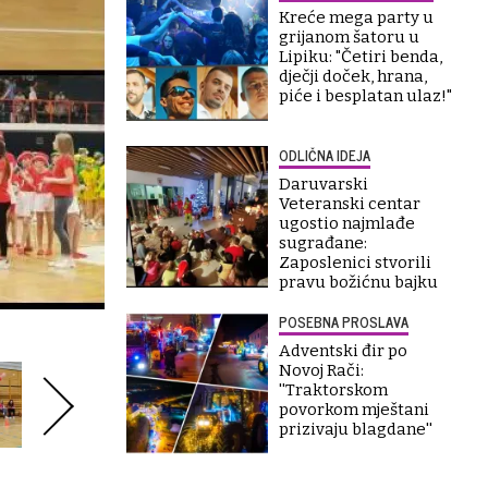
Kreće mega party u
grijanom šatoru u
Lipiku: "Četiri benda,
dječji doček, hrana,
piće i besplatan ulaz!"
ODLIČNA IDEJA
Daruvarski
Veteranski centar
ugostio najmlađe
sugrađane:
Zaposlenici stvorili
pravu božićnu bajku
POSEBNA PROSLAVA
Adventski đir po
Novoj Rači:
''Traktorskom
povorkom mještani
prizivaju blagdane''