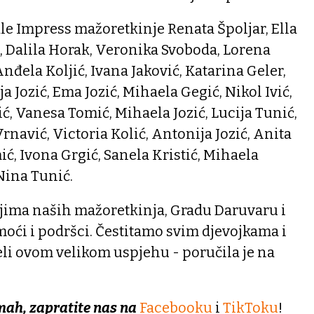
le Impress mažoretkinje Renata Špoljar, Ella
, Dalila Horak, Veronika Svoboda, Lorena
Anđela Koljić, Ivana Jaković, Katarina Geler,
 Jozić, Ema Jozić, Mihaela Gegić, Nikol Ivić,
ić, Vanesa Tomić, Mihaela Jozić, Lucija Tunić,
rnavić, Victoria Kolić, Antonija Jozić, Anita
ić, Ivona Grgić, Sanela Kristić, Mihaela
 Nina Tunić.
ljima naših mažoretkinja, Gradu Daruvaru i
oći i podršci. Čestitamo svim djevojkama i
eli ovom velikom uspjehu - poručila je na
mah, zapratite nas na
Facebooku
i
TikToku
!