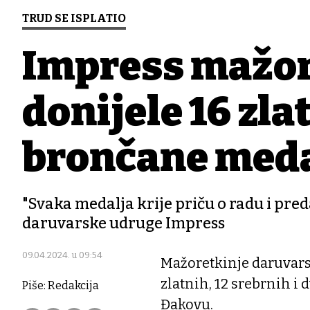
TRUD SE ISPLATIO
Impress mažor
donijele 16 zlat
brončane meda
"Svaka medalja krije priču o radu i pre
daruvarske udruge Impress
09.04.2024. u 09:54
Mažoretkinje daruvars
zlatnih, 12 srebrnih i
Piše: Redakcija
Đakovu.