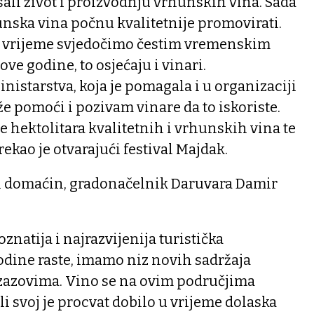
šali život i proizvodnju vrhunskih vina. Sada
hunska vina počnu kvalitetnije promovirati.
je vrijeme svjedočimo čestim vremenskim
ove godine, to osjećaju i vinari.
nistarstva, koja je pomagala i u organizaciji
e pomoći i pozivam vinare da to iskoriste.
e hektolitara kvalitetnih i vrhunskih vina te
ekao je otvarajući festival Majdak.
 i domaćin, gradonačelnik Daruvara Damir
znatija i najrazvijenija turistička
odine raste, imamo niz novih sadržaja
izazovima. Vino se na ovim područjima
li svoj je procvat dobilo u vrijeme dolaska