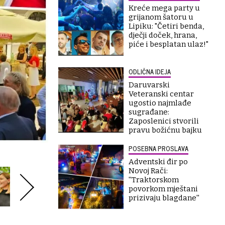
Kreće mega party u
grijanom šatoru u
Lipiku: "Četiri benda,
dječji doček, hrana,
piće i besplatan ulaz!"
ODLIČNA IDEJA
Daruvarski
Veteranski centar
ugostio najmlađe
sugrađane:
Zaposlenici stvorili
pravu božićnu bajku
POSEBNA PROSLAVA
Adventski đir po
Novoj Rači:
''Traktorskom
povorkom mještani
prizivaju blagdane''