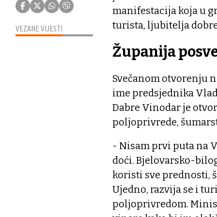
manifestacija koja u gr
turista, ljubitelja dobr
VEZANE VIJESTI
Županija posve
Svečanom otvorenju naz
ime predsjednika Vlad
Dabre Vinodar je otvor
poljoprivrede, šumars
- Nisam prvi puta na V
doći. Bjelovarsko-bilo
koristi sve prednosti,
Ujedno, razvija se i t
poljoprivredom. Minist