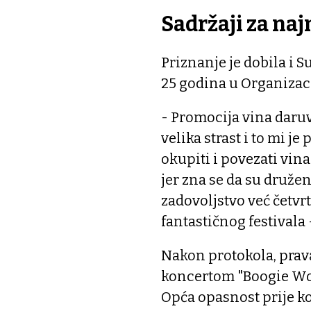
Sadržaji za na
Priznanje je dobila i S
25 godina u Organiza
- Promocija vina daruva
velika strast i to mi j
okupiti i povezati vina
jer zna se da su druženj
zadovoljstvo već četvrt
fantastičnog festivala -
Nakon protokola, prava
koncertom "Boogie Woo
Opća opasnost prije ko