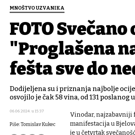
MNOŠTVO UZVANIKA
FOTO Svečano 
"Proglašena na
fešta sve do ne
Dodijeljena su i priznanja najbolje oci
osvojilo je čak 58 vina, od 131 poslanog
06.06.2024. u 15:37
Vinodar, najzabavniji f
manifestacija u Bjelov
Piše: Tomislav Kukec
je u četvrtak svečanošć