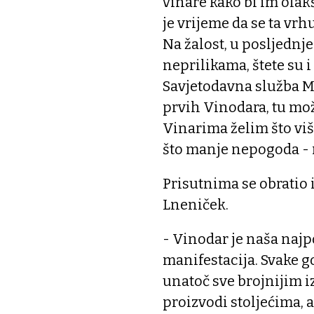
vinare kako bi im olak
je vrijeme da se ta vr
Na žalost, u posljedn
neprilikama, štete su i 
Savjetodavna služba Mi
prvih Vinodara, tu mož
Vinarima želim što viš
što manje nepogoda - r
Prisutnima se obratio
Lneniček.
- Vinodar je naša najpo
manifestacija. Svake g
unatoč sve brojnijim 
proizvodi stoljećima, a