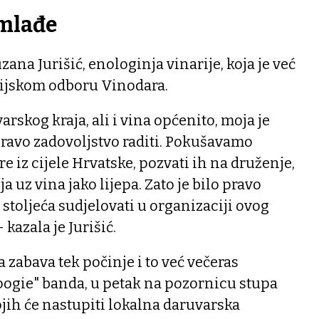
jmlađe
uzana Jurišić, enologinja vinarije, koja je već
cijskom odboru Vinodara.
rskog kraja, ali i vina općenito, moja je
e pravo zadovoljstvo raditi. Pokušavamo
re iz cijele Hrvatske, pozvati ih na druženje,
a uz vina jako lijepa. Zato je bilo pravo
 stoljeća sudjelovati u organizaciji ovog
 kazala je Jurišić.
 zabava tek počinje i to već večeras
gie" banda, u petak na pozornicu stupa
jih će nastupiti lokalna daruvarska