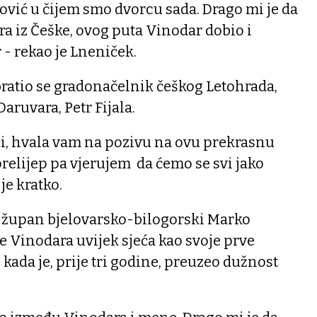
ković u čijem smo dvorcu sada. Drago mi je da
ra iz Češke, ovog puta Vinodar dobio i
- rekao je Lneniček.
ratio se gradonačelnik češkog Letohrada,
Daruvara, Petr Fijala.
ći, hvala vam na pozivu na ovu prekrasnu
prelijep pa vjerujem da ćemo se svi jako
je kratko.
 i župan bjelovarsko-bilogorski Marko
e Vinodara uvijek sjeća kao svoje prve
kada je, prije tri godine, preuzeo dužnost