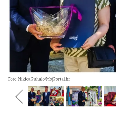
Foto: Nikica Puhalo/MojPortal.hr