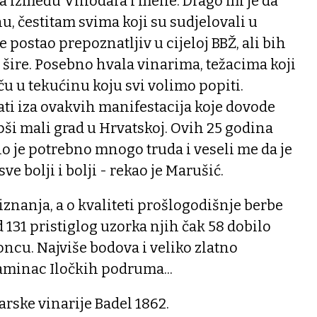
za između Vinodara i mene. Drago mi je da
u, čestitam svima koji su sudjelovali u
e postao prepoznatljiv u cijeloj BBŽ, ali bih
o šire. Posebno hvala vinarima, težacima koji
ču u tekućinu koju svi volimo popiti.
jati iza ovakvih manifestacija koje dovode
epši mali grad u Hrvatskoj. Ovih 25 godina
lo je potrebno mnogo truda i veseli me da je
e bolji i bolji - rekao je Marušić.
iznanja, a o kvaliteti prošlogodišnje berbe
 131 pristiglog uzorka njih čak 58 dobilo
broncu. Najviše bodova i veliko zlatno
raminac Iločkih podruma...
arske vinarije Badel 1862.