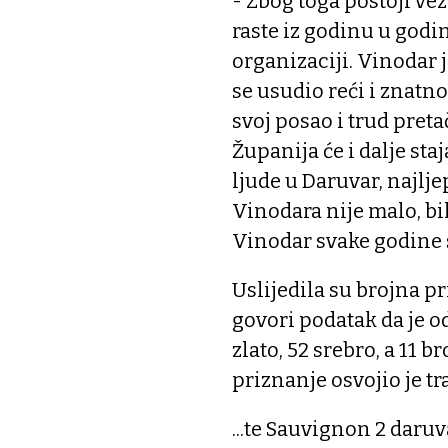
- Zbog toga postoji ve
raste iz godinu u godin
organizaciji. Vinodar j
se usudio reći i znatn
svoj posao i trud preta
Županija će i dalje sta
ljude u Daruvar, najlj
Vinodara nije malo, bi
Vinodar svake godine sv
Uslijedila su brojna pr
govori podatak da je od
zlato, 52 srebro, a 11 
priznanje osvojio je t
...te Sauvignon 2 daruv