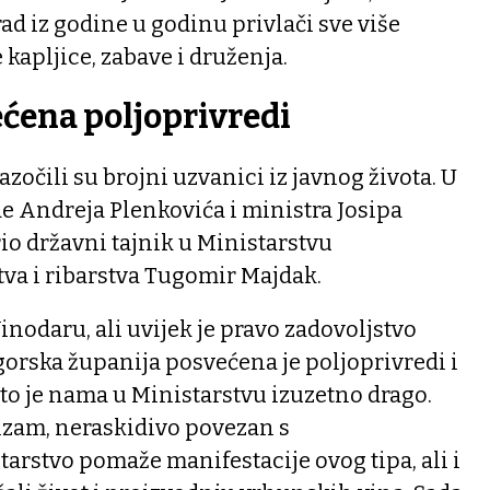
ad iz godine u godinu privlači sve više
e kapljice, zabave i druženja.
ćena poljoprivredi
očili su brojni uzvanici iz javnog života. U
e Andreja Plenkovića i ministra Josipa
io državni tajnik u Ministarstvu
tva i ribarstva Tugomir Majdak.
inodaru, ali uvijek je pravo zadovoljstvo
gorska županija posvećena je poljoprivredi i
 što je nama u Ministarstvu izuzetno drago.
urizam, neraskidivo povezan s
arstvo pomaže manifestacije ovog tipa, ali i