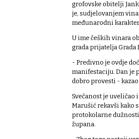
grofovske obitelji Jan
je, sudjelovanjem vina
međunarodni karakter 
U ime čeških vinara ob
grada prijatelja Grada 
- Predivno je ovdje do
manifestaciju. Dan je 
dobro provesti - kazao 
Svečanost je uveličao
Marušić rekavši kako s
protokolarne dužnosti 
župana.